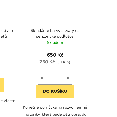
motivem
Skládáme barvy a tvary na
netů
senzorické podložce
Skladem
650 Kč
760 Kč
(–14 %)
DO KOŠÍKU
e vlastní
Konečně pomůcka na rozvoj jemné
motoriky, která bude děti opravdu