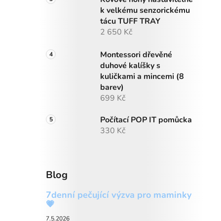
k velkému senzorickému
tácu TUFF TRAY
2 650 Kč
Montessori dřevěné
duhové kalíšky s
kuličkami a mincemi (8
barev)
699 Kč
Počítací POP IT pomůcka
330 Kč
Blog
7denní pečující výzva pro maminky
💗
7.5.2026