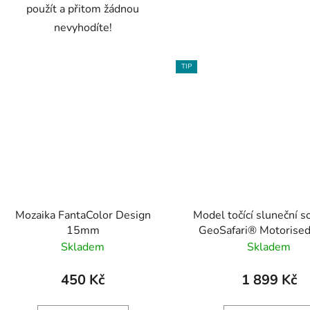
použít a přitom žádnou
nevyhodíte!
TIP
Mozaika FantaColor Design
Model točící sluneční s
15mm
GeoSafari® Motorised
System
Skladem
Skladem
450 Kč
1 899 Kč