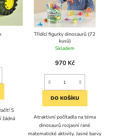
k
Třídící figurky dinosaurů (72
kusů)
Skladem
970 Kč
DO KOŠÍKU
ačít! S
Atraktivní počítadla na téma
í žádná
dinosaurů rozjasní rané
matematické aktivity. Jasné barvy