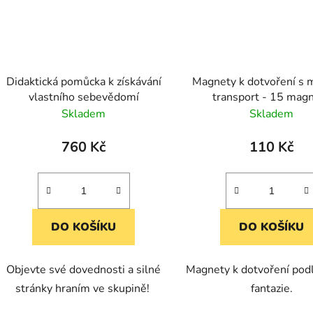
Didaktická pomůcka k získávání
Magnety k dotvoření s 
vlastního sebevědomí
transport - 15 mag
Skladem
Skladem
760 Kč
110 Kč
DO KOŠÍKU
DO KOŠÍKU
Objevte své dovednosti a silné
Magnety k dotvoření podl
stránky hraním ve skupině!
fantazie.