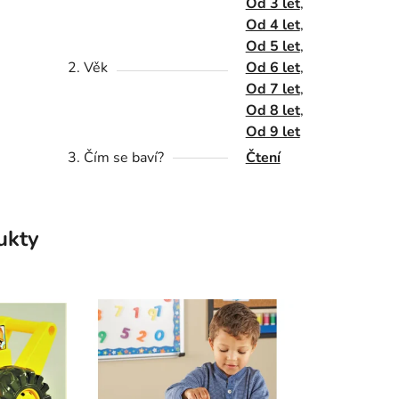
Od 3 let
,
Od 4 let
,
Od 5 let
,
2. Věk
Od 6 let
,
Od 7 let
,
Od 8 let
,
Od 9 let
3. Čím se baví?
Čtení
ukty