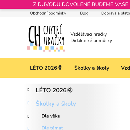
Přejít
Z DŮVODU DOVOLENÉ BUDEME VAŠE OB
na
Obchodní podmínky
Blog
Doprava a plat
obsah
LÉTO 2026🌞
Školky a školy
Vzd
P
K
Přeskočit
LÉTO 2026🌞
a
kategorie
o
t
s
Školky a školy
e
t
g
r
Dle věku
o
a
r
Dle témat