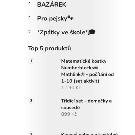
BAZÁREK
Pro pejsky🐾
*Zpátky ve škole*🎓
Top 5 produktů
Matematické kostky
Numberblocks®
Mathlink® - počítání od
1-10 (set aktivit)
1 190 Kč
Třídicí set – domečky a
sousedé
899 Kč
Kovové nohy nastavitelné