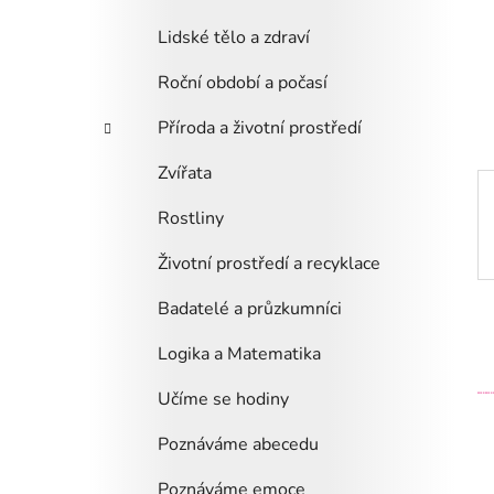
i
n
e
n
Lidské tělo a zdraví
í
Roční období a počasí
p
a
Příroda a životní prostředí
n
Zvířata
e
l
Rostliny
Životní prostředí a recyklace
Badatelé a průzkumníci
Logika a Matematika
Učíme se hodiny
Poznáváme abecedu
Poznáváme emoce