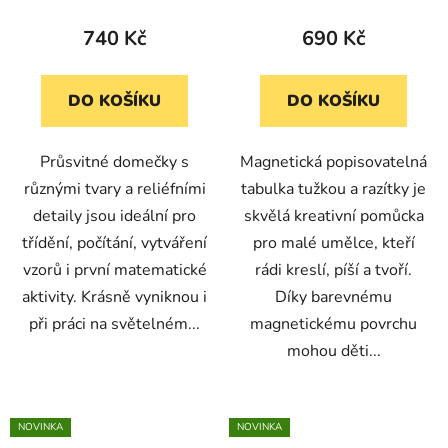
ks)
740 Kč
690 Kč
DO KOŠÍKU
DO KOŠÍKU
Průsvitné domečky s
Magnetická popisovatelná
různými tvary a reliéfními
tabulka tužkou a razítky je
detaily jsou ideální pro
skvělá kreativní pomůcka
třídění, počítání, vytváření
pro malé umělce, kteří
vzorů i první matematické
rádi kreslí, píší a tvoří.
aktivity. Krásně vyniknou i
Díky barevnému
při práci na světelném...
magnetickému povrchu
mohou děti...
NOVINKA
NOVINKA