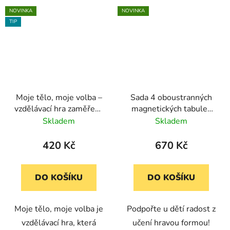
NOVINKA
NOVINKA
TIP
Moje tělo, moje volba –
Sada 4 oboustranných
vzdělávací hra zaměřená
magnetických tabulek
na téma souhlasu a
(popisovatelné fixem
Skladem
Skladem
soukromí
nebo křídou)
420 Kč
670 Kč
DO KOŠÍKU
DO KOŠÍKU
Moje tělo, moje volba je
Podpořte u dětí radost z
vzdělávací hra, která
učení hravou formou!