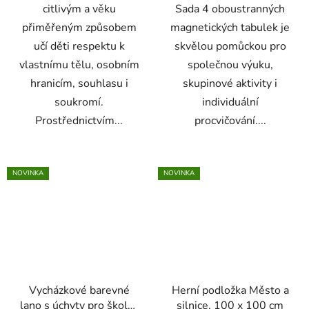
citlivým a věku
Sada 4 oboustranných
přiměřeným způsobem
magnetických tabulek je
učí děti respektu k
skvělou pomůckou pro
vlastnímu tělu, osobním
společnou výuku,
hranicím, souhlasu i
skupinové aktivity i
soukromí.
individuální
Prostřednictvím...
procvičování....
NOVINKA
NOVINKA
Vycházkové barevné
Herní podložka Město a
lano s úchyty pro školky
silnice, 100 x 100 cm