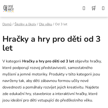
Přejít
Z DŮVODU DOVOLENÉ BUDEME VAŠE
Hledat
NÁK
OBJEDNÁVKY ODESÍLAT AŽ 10. 8. DĚKUJEME
na
ZA POCHOPENÍ A PŘEJEME KRÁSNÉ LÉTO🌞
obsah
KOŠÍ
Domů
/
Školky a školy
/
Dle věku
/
Od 3 let
Hračky a hry pro děti od 3
let
V kategorii
Hračky a hry pro děti od 3 let
objevíte hračky,
které podporují rozvoj představivosti, samostatného
myšlení a jemné motoriky. Produkty v této kategorii jsou
navrženy tak, aby děti zábavnou formou učily nové
dovednosti a pomáhaly rozvíjet jejich kreativitu. Najdete
zde edukační hry, stavebnice a interaktivní hračky, které
jsou ideální pro děti vstupující do předškolního věku.