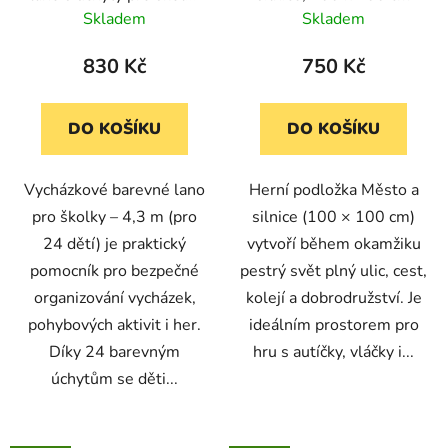
- 4,3 metru (pro 24
Skladem
Skladem
dětí)
830 Kč
750 Kč
DO KOŠÍKU
DO KOŠÍKU
Vycházkové barevné lano
Herní podložka Město a
pro školky – 4,3 m (pro
silnice (100 × 100 cm)
24 dětí) je praktický
vytvoří během okamžiku
pomocník pro bezpečné
pestrý svět plný ulic, cest,
organizování vycházek,
kolejí a dobrodružství. Je
pohybových aktivit i her.
ideálním prostorem pro
Díky 24 barevným
hru s autíčky, vláčky i...
úchytům se děti...