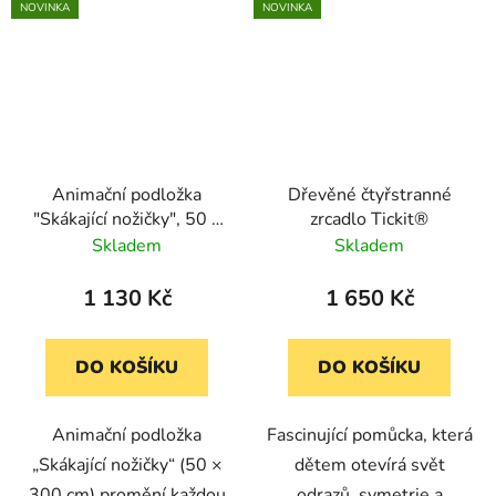
NOVINKA
NOVINKA
Animační podložka
Dřevěné čtyřstranné
"Skákající nožičky", 50 x
zrcadlo Tickit®
300 cm
Skladem
Skladem
1 130 Kč
1 650 Kč
DO KOŠÍKU
DO KOŠÍKU
Animační podložka
Fascinující pomůcka, která
„Skákající nožičky“ (50 ×
dětem otevírá svět
300 cm) promění každou
odrazů, symetrie a