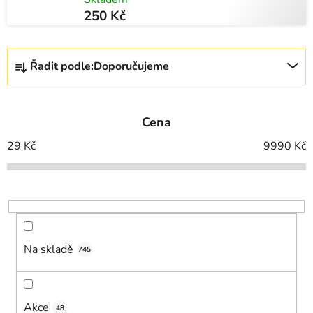
250 Kč
Ř
Řadit podle:
Doporučujeme
a
z
e
Cena
n
í
29
Kč
9990
Kč
p
r
o
d
u
Na skladě
k
745
t
ů
Akce
48