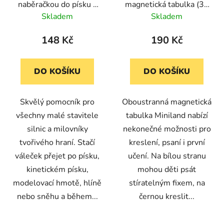
naběračkou do písku -
magnetická tabulka (30
Silnice
x 26 cm)
Skladem
Skladem
148 Kč
190 Kč
DO KOŠÍKU
DO KOŠÍKU
Skvělý pomocník pro
Oboustranná magnetická
všechny malé stavitele
tabulka Miniland nabízí
silnic a milovníky
nekonečné možnosti pro
tvořivého hraní. Stačí
kreslení, psaní i první
váleček přejet po písku,
učení. Na bílou stranu
kinetickém písku,
mohou děti psát
modelovací hmotě, hlíně
stíratelným fixem, na
nebo sněhu a během...
černou kreslit...