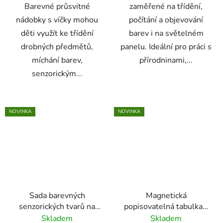
Barevné průsvitné
zaměřené na třídění,
nádobky s víčky mohou
počítání a objevování
děti využít ke třídění
barev i na světelném
drobných předmětů,
panelu. Ideální pro práci s
míchání barev,
přírodninami,...
senzorickým...
NOVINKA
NOVINKA
Sada barevných
Magnetická
senzorických tvarů na
popisovatelná tabulka s
třídění - Domečky (72
tužkou a razítky
Skladem
Skladem