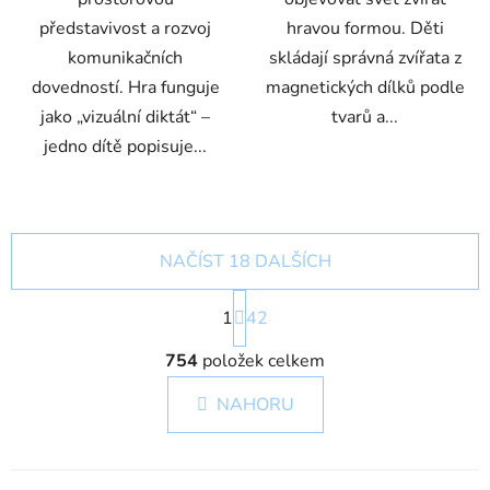
představivost a rozvoj
hravou formou. Děti
komunikačních
skládají správná zvířata z
dovedností. Hra funguje
magnetických dílků podle
jako „vizuální diktát“ –
tvarů a...
jedno dítě popisuje...
NAČÍST 18 DALŠÍCH
S
1
t
42
r
O
á
754
položek celkem
v
n
l
k
NAHORU
á
o
d
v
a
á
c
n