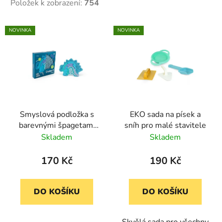
Položek k zobrazení:
754
V
NOVINKA
NOVINKA
ý
p
i
s
p
r
Smyslová podložka s
EKO sada na písek a
o
barevnými špagetami
sníh pro malé stavitele
d
Flexhetti – Dinosaurus
Skladem
Skladem
u
k
170 Kč
190 Kč
t
ů
DO KOŠÍKU
DO KOŠÍKU
Skvělá sada pro všechny