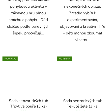
pohybovou aktivitu v
nekonečných obrazů.
zábavnou hru plnou
Zrcadlo vybízí k
smíchu a pohybu. Děti
experimentování,
skáčou podle barevných
objevování a kreativní hře
šipek, procvičují...
– děti mohou zkoumat
vlastní...
NOVINKA
NOVINKA
Sada senzorických tub
Sada senzorických tub
Třpytivá bouře (3 ks)
Tekuté želé (3 ks)