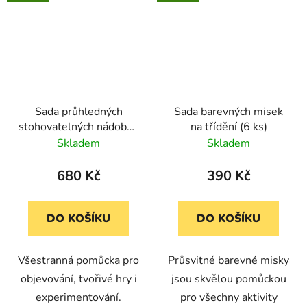
Sada průhledných
Sada barevných misek
stohovatelných nádobek
na třídění (6 ks)
v 6 barvách (18 ks)
Skladem
Skladem
680 Kč
390 Kč
DO KOŠÍKU
DO KOŠÍKU
Všestranná pomůcka pro
Průsvitné barevné misky
objevování, tvořivé hry i
jsou skvělou pomůckou
experimentování.
pro všechny aktivity