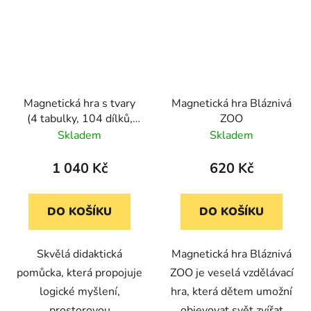
Magnetická hra s tvary
Magnetická hra Bláznivá
(4 tabulky, 104 dílků,
ZOO
15 předloh)
Skladem
Skladem
1 040 Kč
620 Kč
DO KOŠÍKU
DO KOŠÍKU
Skvělá didaktická
Magnetická hra Bláznivá
pomůcka, která propojuje
ZOO je veselá vzdělávací
logické myšlení,
hra, která dětem umožní
prostorovou
objevovat svět zvířat