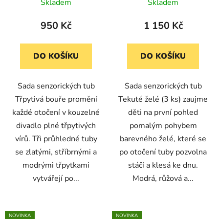
Skladem
Skladem
950 Kč
1 150 Kč
DO KOŠÍKU
DO KOŠÍKU
Sada senzorických tub
Sada senzorických tub
Třpytivá bouře promění
Tekuté želé (3 ks) zaujme
každé otočení v kouzelné
děti na první pohled
divadlo plné třpytivých
pomalým pohybem
vírů. Tři průhledné tuby
barevného želé, které se
se zlatými, stříbrnými a
po otočení tuby pozvolna
modrými třpytkami
stáčí a klesá ke dnu.
vytvářejí po...
Modrá, růžová a...
NOVINKA
NOVINKA