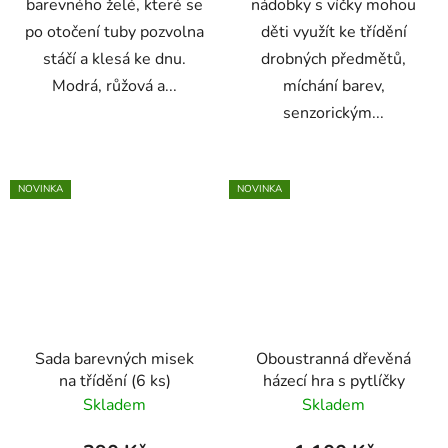
barevného želé, které se
nádobky s víčky mohou
po otočení tuby pozvolna
děti využít ke třídění
stáčí a klesá ke dnu.
drobných předmětů,
Modrá, růžová a...
míchání barev,
senzorickým...
NOVINKA
NOVINKA
Sada barevných misek
Oboustranná dřevěná
na třídění (6 ks)
házecí hra s pytlíčky
Skladem
Skladem