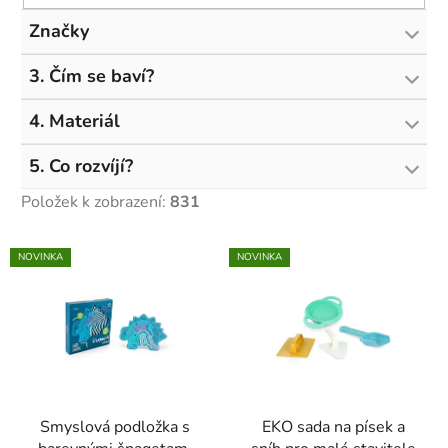
Značky
3. Čím se baví?
4. Materiál
5. Co rozvíjí?
Položek k zobrazení:
831
V
NOVINKA
NOVINKA
ý
p
i
s
p
r
Smyslová podložka s
EKO sada na písek a
o