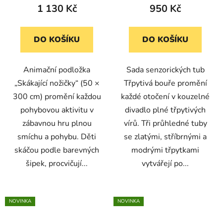
1 130 Kč
950 Kč
DO KOŠÍKU
DO KOŠÍKU
Animační podložka
Sada senzorických tub
„Skákající nožičky“ (50 ×
Třpytivá bouře promění
300 cm) promění každou
každé otočení v kouzelné
pohybovou aktivitu v
divadlo plné třpytivých
zábavnou hru plnou
vírů. Tři průhledné tuby
smíchu a pohybu. Děti
se zlatými, stříbrnými a
skáčou podle barevných
modrými třpytkami
šipek, procvičují...
vytvářejí po...
NOVINKA
NOVINKA