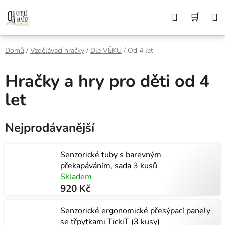
Přejít
Z DŮVODU DOVOLENÉ BUDEME VAŠE
Hledat
NÁK
OBJEDNÁVKY ODESÍLAT AŽ 10. 8. DĚKUJEME
na
ZA POCHOPENÍ A PŘEJEME KRÁSNÉ LÉTO🌞
obsah
KOŠÍ
Domů
/
Vzdělávací hračky
/
Dle VĚKU
/
Od 4 let
Hračky a hry pro děti od 4
let
Nejprodávanější
Senzorické tuby s barevným
překapáváním, sada 3 kusů
Skladem
920 Kč
Senzorické ergonomické přesýpací panely
se třpytkami TickiT (3 kusy)