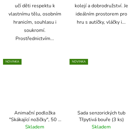
učí děti respektu k
kolejí a dobrodružství. Je
vlastnímu tělu, osobním
ideálním prostorem pro
hranicím, souhlasu i
hru s autíčky, vláčky i...
soukromí.
Prostřednictvím...
NOVINKA
NOVINKA
Animační podložka
Sada senzorických tub
"Skákající nožičky", 50 x
Třpytivá bouře (3 ks)
300 cm
Skladem
Skladem