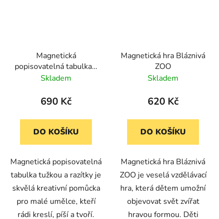
Magnetická
Magnetická hra Bláznivá
popisovatelná tabulka s
ZOO
tužkou a razítky
Skladem
Skladem
690 Kč
620 Kč
DO KOŠÍKU
DO KOŠÍKU
Magnetická popisovatelná
Magnetická hra Bláznivá
tabulka tužkou a razítky je
ZOO je veselá vzdělávací
skvělá kreativní pomůcka
hra, která dětem umožní
pro malé umělce, kteří
objevovat svět zvířat
rádi kreslí, píší a tvoří.
hravou formou. Děti