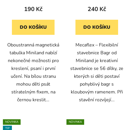
190 Kč
240 Kč
DO KOŠÍKU
DO KOŠÍKU
Oboustranná magnetická
Mecaflex – Flexibilní
tabulka Miniland nabízí
stavebnice Bagr od
nekonečné možnosti pro
Miniland je kreativní
kreslení, psaní i první
stavebnice se 56 dílky, ze
učení. Na bílou stranu
kterých si děti postaví
mohou děti psát
pohyblivý bagr s
stíratelným fixem, na
kloubovým ramenem. Při
černou kreslit...
stavění rozvíjejí...
NOVINKA
NOVINKA
TIP