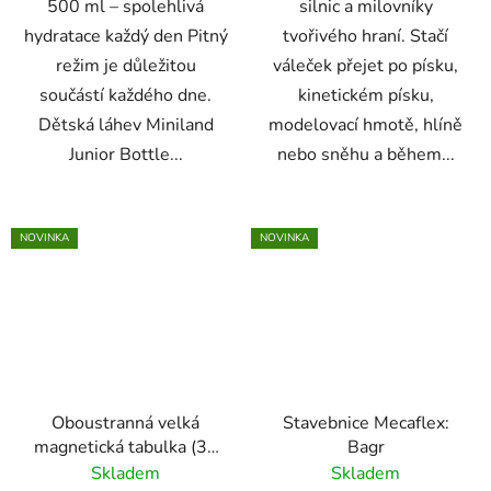
500 ml – spolehlivá
silnic a milovníky
hydratace každý den Pitný
tvořivého hraní. Stačí
režim je důležitou
váleček přejet po písku,
součástí každého dne.
kinetickém písku,
Dětská láhev Miniland
modelovací hmotě, hlíně
Junior Bottle...
nebo sněhu a během...
NOVINKA
NOVINKA
Oboustranná velká
Stavebnice Mecaflex:
magnetická tabulka (30
Bagr
x 26 cm)
Skladem
Skladem