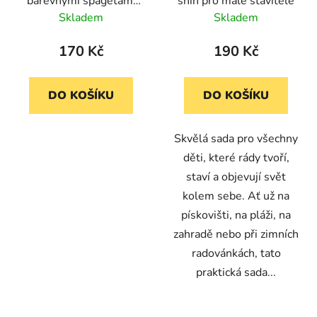
barevnými špagetami
sníh pro malé stavitele
d
Flexhetti – Dinosaurus
Skladem
Skladem
u
k
170 Kč
190 Kč
t
ů
DO KOŠÍKU
DO KOŠÍKU
Skvělá sada pro všechny
děti, které rády tvoří,
staví a objevují svět
kolem sebe. Ať už na
pískovišti, na pláži, na
zahradě nebo při zimních
radovánkách, tato
praktická sada...