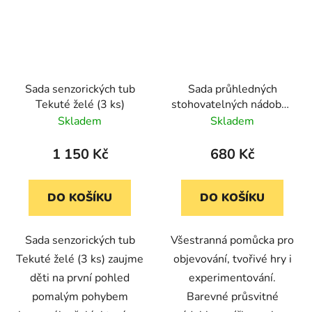
Sada senzorických tub
Sada průhledných
Tekuté želé (3 ks)
stohovatelných nádobek
v 6 barvách (18 ks)
Skladem
Skladem
1 150 Kč
680 Kč
DO KOŠÍKU
DO KOŠÍKU
Sada senzorických tub
Všestranná pomůcka pro
Tekuté želé (3 ks) zaujme
objevování, tvořivé hry i
děti na první pohled
experimentování.
pomalým pohybem
Barevné průsvitné