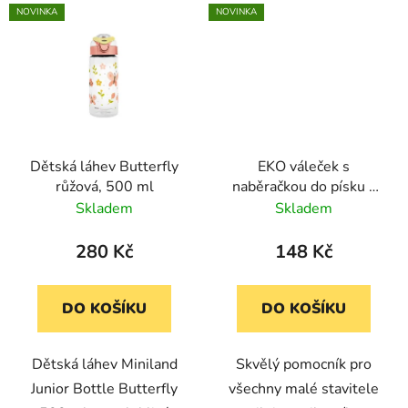
NOVINKA
NOVINKA
Dětská láhev Butterfly
EKO váleček s
růžová, 500 ml
naběračkou do písku -
Silnice
Skladem
Skladem
280 Kč
148 Kč
DO KOŠÍKU
DO KOŠÍKU
Dětská láhev Miniland
Skvělý pomocník pro
Junior Bottle Butterfly
všechny malé stavitele