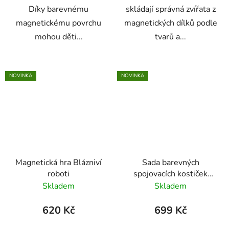
Díky barevnému
skládají správná zvířata z
magnetickému povrchu
magnetických dílků podle
mohou děti...
tvarů a...
NOVINKA
NOVINKA
Magnetická hra Blázniví
Sada barevných
roboti
spojovacích kostiček
MathLink® Cubes 100
Skladem
Skladem
ks
620 Kč
699 Kč