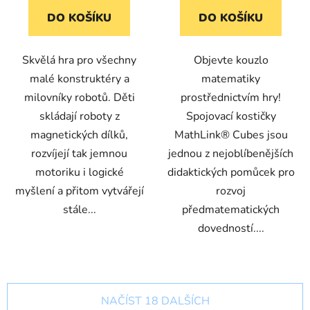
DO KOŠÍKU
DO KOŠÍKU
Skvělá hra pro všechny
Objevte kouzlo
malé konstruktéry a
matematiky
milovníky robotů. Děti
prostřednictvím hry!
skládají roboty z
Spojovací kostičky
magnetických dílků,
MathLink® Cubes jsou
rozvíjejí tak jemnou
jednou z nejoblíbenějších
motoriku i logické
didaktických pomůcek pro
myšlení a přitom vytvářejí
rozvoj
stále...
předmatematických
dovedností....
NAČÍST 18 DALŠÍCH