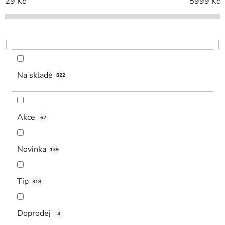
í
29
Kč
5999
Kč
p
r
o
d
u
Na skladě
k
822
t
ů
Akce
62
Novinka
139
Tip
318
Doprodej
4