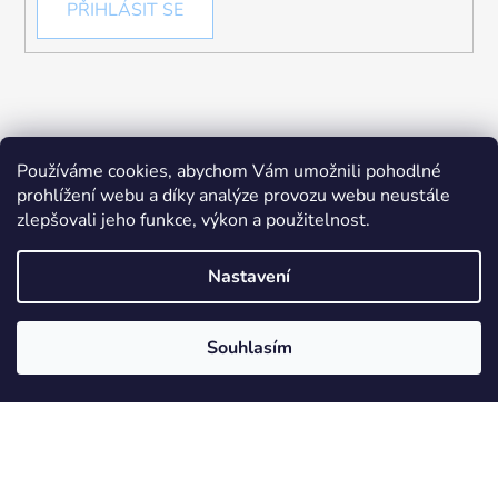
PŘIHLÁSIT SE
Používáme cookies, abychom Vám umožnili pohodlné
prohlížení webu a díky analýze provozu webu neustále
zlepšovali jeho funkce, výkon a použitelnost.
Nastavení
Souhlasím
Vytvořil Shoptet
Copyright 2026
Chytré hračky
. Všechna práva
vyhrazena.