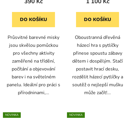
390 Kč
1 100 Kč
DO KOŠÍKU
DO KOŠÍKU
Průsvitné barevné misky
Oboustranná dřevěná
jsou skvělou pomůckou
házecí hra s pytlíčky
pro všechny aktivity
přinese spoustu zábavy
zaměřené na třídění,
dětem i dospělým. Stačí
počítání a objevování
postavit hrací desku,
barev i na světelném
rozdělit házecí pytlíčky a
panelu. Ideální pro práci s
soutěž o nejlepší mušku
přírodninami,...
může začít!...
NOVINKA
NOVINKA