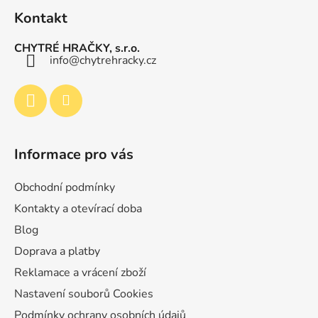
á
u
Kontakt
p
a
CHYTRÉ HRAČKY, s.r.o.
t
info
@
chytrehracky.cz
í
Informace pro vás
Obchodní podmínky
Kontakty a otevírací doba
Blog
Doprava a platby
Reklamace a vrácení zboží
Nastavení souborů Cookies
Podmínky ochrany osobních údajů