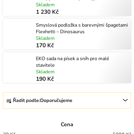
Skladem
1 230 Kč
Smyslová podložka s barevnými špagetami
Flexhetti – Dinosaurus
Skladem
170 Kč
EKO sada na písek a sníh pro malé
stavitele
Skladem
190 Kč
Ř
Řadit podle:
Doporučujeme
a
z
e
Cena
n