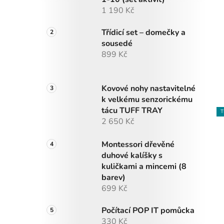
1 190 Kč
Třídicí set – domečky a
sousedé
899 Kč
Kovové nohy nastavitelné
k velkému senzorickému
tácu TUFF TRAY
T
2 650 Kč
Montessori dřevěné
duhové kalíšky s
kuličkami a mincemi (8
barev)
699 Kč
Počítací POP IT pomůcka
330 Kč