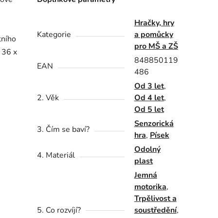
i
Hračky, hry
Kategorie
a pomůcky
tního
pro MŠ a ZŠ
 36 x
848850119
EAN
486
Od 3 let
,
2. Věk
Od 4 let
,
Od 5 let
Senzorická
3. Čím se baví?
hra
,
Písek
Odolný
4. Materiál
plast
Jemná
motorika
,
Trpělivost a
5. Co rozvíjí?
soustředění
,