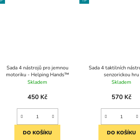
IP
TIP
Sada 4 nástrojů pro jemnou
Sada 4 taktilních nástr
motoriku - Helping Hands™
senzorickou hru
Skladem
Skladem
450 Kč
570 Kč
DO KOŠÍKU
DO KOŠÍKU