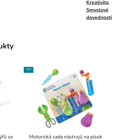
Kreativita
,
Smyslové
dovednosti
ukty
TIP
ýřů se
Motorická sada nástrojů na písek