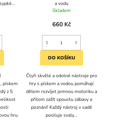
 sypké
a vodu
Skladem
660 Kč
DO KOŠÍKU
í
Čtyři skvělé a odolné nástroje pro
, pískem
hry s pískem a vodou pomáhají
ždý z 5
dětem rozvíjet jemnou motoriku a
velikost
přitom zažít spoustu zábavy a
osti
poznání! Každý nástroj v sadě
ovou hru.
posiluje svaly...