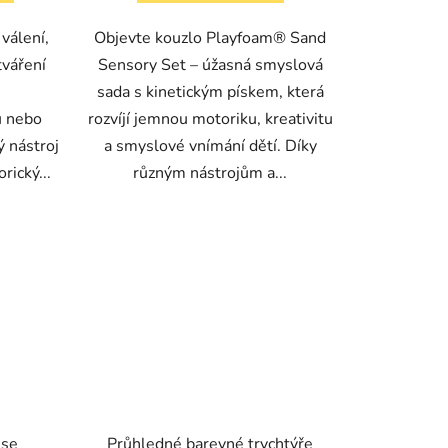
válení,
Objevte kouzlo Playfoam® Sand
ytváření
Sensory Set – úžasná smyslová
sada s kinetickým pískem, která
u nebo
rozvíjí jemnou motoriku, kreativitu
ý nástroj
a smyslové vnímání dětí. Díky
rický...
různým nástrojům a...
 se
Průhledné barevné trychtýře