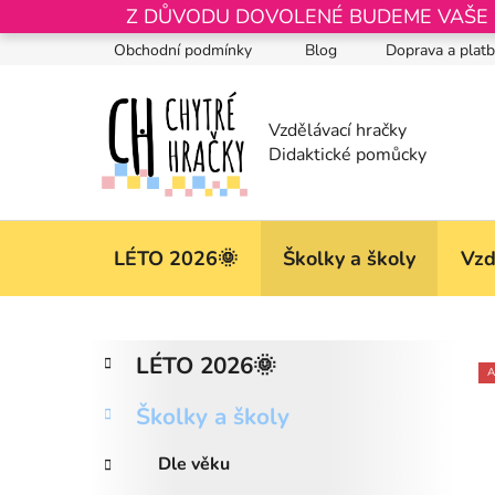
Přejít
Z DŮVODU DOVOLENÉ BUDEME VAŠE OB
na
Obchodní podmínky
Blog
Doprava a plat
obsah
LÉTO 2026🌞
Školky a školy
Vzd
P
K
Přeskočit
LÉTO 2026🌞
a
kategorie
o
A
t
s
Školky a školy
e
t
g
r
Dle věku
o