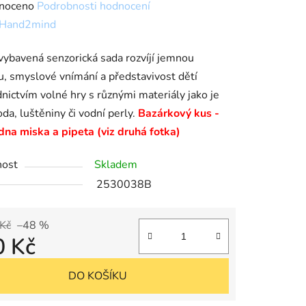
né
noceno
Podrobnosti hodnocení
ní
Hand2mind
u
vybavená senzorická sada rozvíjí jemnou
u, smyslové vnímání a představivost dětí
nictvím volné hry s různými materiály jako je
oda, luštěniny či vodní perly.
Bazárkový kus -
dna miska a pipeta (viz druhá fotka)
k.
nost
Skladem
2530038B
Kč
–48 %
0 Kč
cena:
DO KOŠÍKU