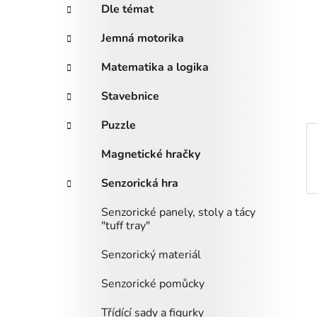
a
r
Dle témat
i
n
e
n
Jemná motorika
í
Matematika a logika
p
a
Stavebnice
n
Puzzle
e
l
Magnetické hračky
Senzorická hra
Senzorické panely, stoly a tácy
"tuff tray"
Senzorický materiál
Senzorické pomůcky
Třídící sady a figurky