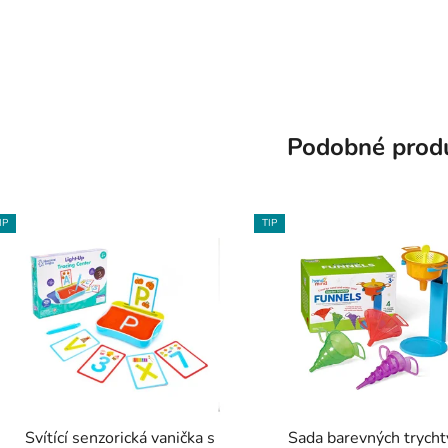
Podobné prod
IP
TIP
Svítící senzorická vanička s
Sada barevných trycht