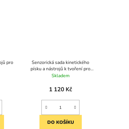
ojů pro
Senzorická sada kinetického
písku a nástrojů k tvoření pro
děti Playfoam
Skladem
1 120 Kč
DO KOŠÍKU