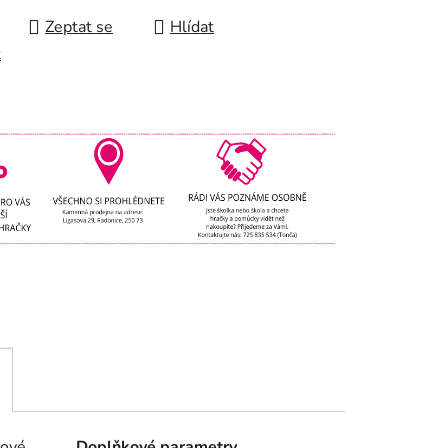
Zeptat se
Hlídat
t
lové
Doplňkové parametry