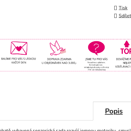
Tisk
Sdíle
Popis
ohatě vybavená senzorická sada rozvíjí jemnou motoriku, smys