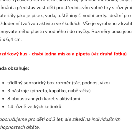
ímání a představivost dětí prostřednictvím volné hry s různým
teriály jako je písek, voda, luštěniny či vodní perly. Ideální pro
ždodenní tvořivou aktivitu ve školkách. Vše je vyrobeno z kvali
 omyvatelného plastu vhodného i do myčky. Rozměry boxu jsou
 x 6,4 cm.
zárkový kus - chybí jedna miska a pipeta (viz druhá fotka)
ada obsahuje:
třídílný senzorický box rozměr (tác, podnos, víko)
3 nástroje (pinzeta, kapátko, naběračka)
8 oboustranných karet s aktivitami
14 různě velkých kelímků
poručujeme pro děti od 3 let, ale záleží na individuálních
hopnostech dítěte.