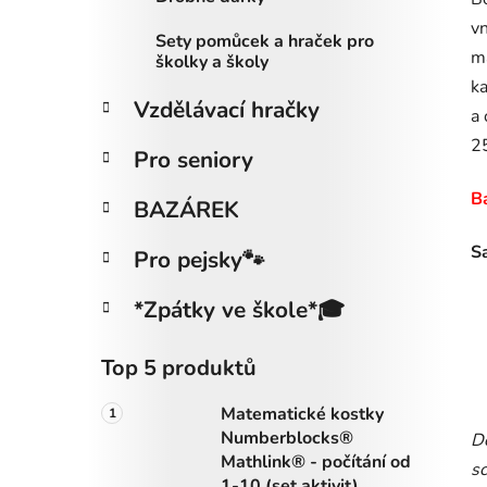
vn
Sety pomůcek a hraček pro
ma
školky a školy
ka
Vzdělávací hračky
a
25
Pro seniory
Ba
BAZÁREK
S
Pro pejsky🐾
*Zpátky ve škole*🎓
Top 5 produktů
Matematické kostky
Numberblocks®
Do
Mathlink® - počítání od
sc
1-10 (set aktivit)