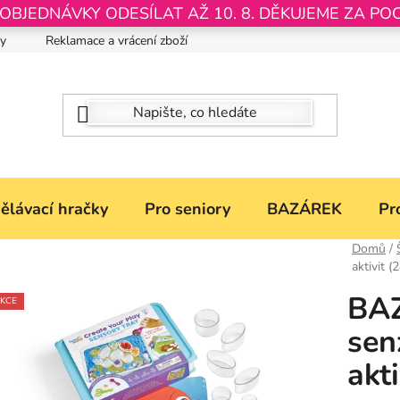
JEDNÁVKY ODESÍLAT AŽ 10. 8. DĚKUJEME ZA PO
by
Reklamace a vrácení zboží
Nastavení souborů Cookies
ělávací hračky
Pro seniory
BAZÁREK
Pr
Domů
/
aktivit (
BAZ
KCE
sen
akti