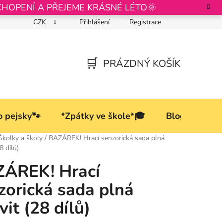
CHOPENÍ A PŘEJEME KRÁSNÉ LÉTO🌞
CZK
Přihlášení
Registrace
Podmínky ochrany osobních údajů
PRÁZDNÝ KOŠÍK
NÁKUPNÍ
KOŠÍK
o pejsky🐾
*Zpátky ve škole*🎓
Blog
Školky a školy
/
BAZÁREK! Hrací senzorická sada plná
28 dílů)
ÁREK! Hrací
zorická sada plná
vit (28 dílů)