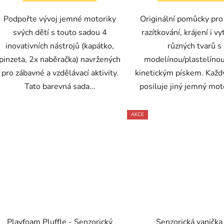
Podpořte vývoj jemné motoriky
Originální pomůcky pro 
svých dětí s touto sadou 4
razítkování, krájení i v
inovativních nástrojů (kapátko,
různých tvarů s
pinzeta, 2x naběračka) navržených
modelínou/plastelíno
pro zábavné a vzdělávací aktivity.
kinetickým pískem. Každ
Tato barevná sada...
posiluje jiný jemný moto
AKCE
Playfoam Pluffle - Senzorický
Senzorická vanička