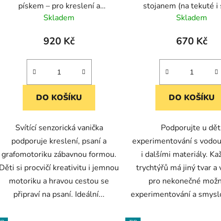
pískem – pro kreslení a
stojanem (na tekuté i
grafomotoriku
materiály)
Skladem
Skladem
920 Kč
670 Kč
DO KOŠÍKU
DO KOŠÍKU
Svítící senzorická vanička
Podporujte u dět
podporuje kreslení, psaní a
experimentování s vodou
grafomotoriku zábavnou formou.
i dalšími materiály. Ka
Děti si procvičí kreativitu i jemnou
trychtýřů má jiný tvar a 
motoriku a hravou cestou se
pro nekonečné možn
připraví na psaní. Ideální...
experimentování a smysl