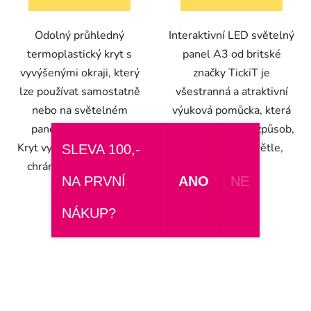
Odolný průhledný
Interaktivní LED světelný
termoplastický kryt s
panel A3 od britské
vyvýšenými okraji, který
značky TickiT je
lze používat samostatně
všestranná a atraktivní
nebo na světelném
výuková pomůcka, která
panelu velikost A3.
přináší fascinující způsob,
Kryt vytváří osvětlenou a
jak děti učit o světle,
SLEVA 100,-
chráněnou pracovní...
barvách,...
NA PRVNÍ
ANO
NE
NÁKUP?
TIP