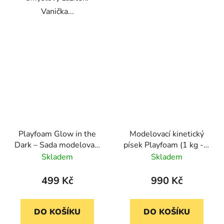
Vanička...
Playfoam Glow in the
Modelovací kinetický
Dark – Sada modelovací
písek Playfoam (1 kg - 8
hmoty (8 barev, svítící
barev)
Skladem
Skladem
ve tmě)
499 Kč
990 Kč
DO KOŠÍKU
DO KOŠÍKU