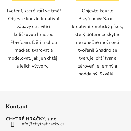
Tvoření, které září ve tmě!
Objevte kouzlo
Objevte kouzlo kreativní
Playfoam® Sand –
zábavy se svítící
kreativní kinetický písek,
kuličkovou hmotou
který dětem poskytne
Playfoam. Děti mohou
nekonečné možnosti
mačkat, tvarovat a
tvoření! Snadno se
modelovat, jak jen chtějí,
tvaruje, drží tvar a
a jejich výtvory...
zároveň je jemný a
poddajný. Skvělá...
Z
á
Kontakt
p
a
CHYTRÉ HRAČKY, s.r.o.
t
info
@
chytrehracky.cz