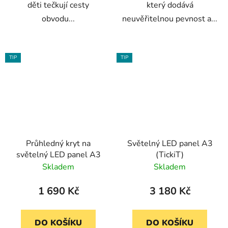
děti tečkují cesty
který dodává
obvodu...
neuvěřitelnou pevnost a...
TIP
TIP
Průhledný kryt na
Světelný LED panel A3
světelný LED panel A3
(TickiT)
Skladem
Skladem
1 690 Kč
3 180 Kč
DO KOŠÍKU
DO KOŠÍKU