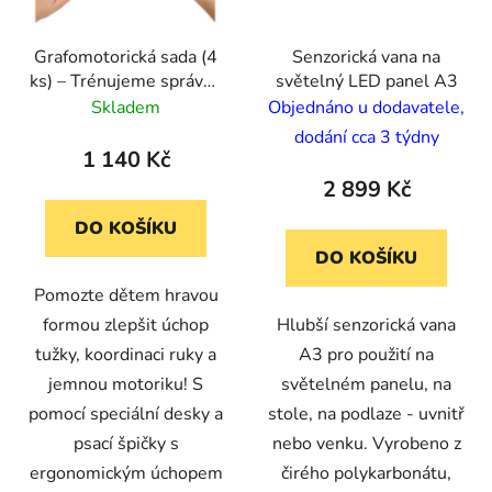
Grafomotorická sada (4
Senzorická vana na
ks) – Trénujeme správný
světelný LED panel A3
úchop tužky a jemnou
Skladem
Objednáno u dodavatele,
motoriku
dodání cca 3 týdny
1 140 Kč
2 899 Kč
DO KOŠÍKU
DO KOŠÍKU
Pomozte dětem hravou
formou zlepšit úchop
Hlubší senzorická vana
tužky, koordinaci ruky a
A3 pro použití na
jemnou motoriku! S
světelném panelu, na
pomocí speciální desky a
stole, na podlaze - uvnitř
psací špičky s
nebo venku. Vyrobeno z
ergonomickým úchopem
čirého polykarbonátu,