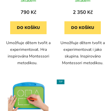
tabulí (30 cm)
tabulí XL (59 cm)
Skladem
Skladem
790 Kč
2 350 Kč
DO KOŠÍKU
DO KOŠÍKU
Umožňuje dětem tvořit a
Umožňuje dětem tvořit a
experimentovat. Hra
experimentovat i jako
inspirována Montessori
skupina. Inspirováno
metodikou.
Montessori metodikou.
TIP