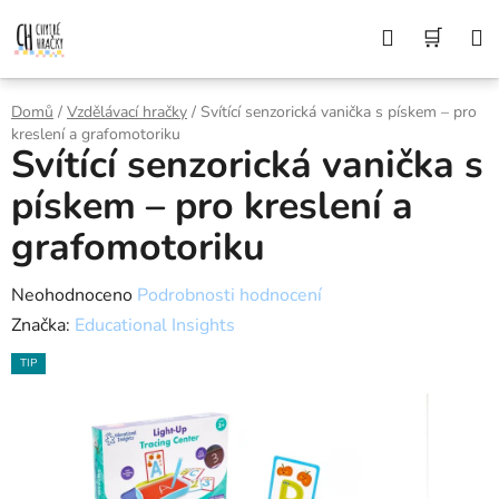
Přejít
Z DŮVODU DOVOLENÉ BUDEME VAŠE
Hledat
NÁK
OBJEDNÁVKY ODESÍLAT AŽ 10. 8. DĚKUJEME
na
ZA POCHOPENÍ A PŘEJEME KRÁSNÉ LÉTO🌞
obsah
KOŠÍ
Domů
/
Vzdělávací hračky
/
Svítící senzorická vanička s pískem – pro
kreslení a grafomotoriku
Svítící senzorická vanička s
pískem – pro kreslení a
grafomotoriku
Průměrné
Neohodnoceno
Podrobnosti hodnocení
hodnocení
Značka:
Educational Insights
produktu
TIP
je
0,0
z
5