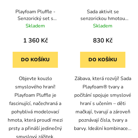
Playfoam Pluffle -
Sada aktivit se
Senzorický set s
senzorickou hmotou
vaničkou
Playfoam® - tvary a
Skladem
Skladem
počítání
1 360 Kč
830 Kč
DO KOŠÍKU
DO KOŠÍKU
Objevte kouzlo
Zábava, která rozvíjí! Sada
smyslového hraní!
Playfoam® tvary a
Playfoam Pluffle je
počítání spojuje smyslové
fascinující, načechraná a
hraní s učením – děti
pohyblivá modelovací
mačkají, tvarují a zároveň
hmota, která proudí mezi
poznávají čísla, tvary a
prsty a přináší jedinečný
barvy. Ideální kombinace...
smyslový zážitek.