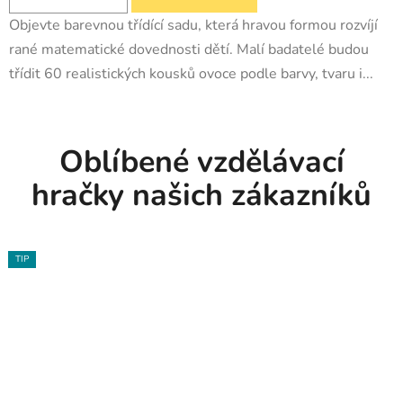
Objevte barevnou třídící sadu, která hravou formou rozvíjí
rané matematické dovednosti dětí. Malí badatelé budou
třídit 60 realistických kousků ovoce podle barvy, tvaru i...
Oblíbené vzdělávací
hračky našich zákazníků
TIP
TIP
TIP
TIP
TIP
TIP
TIP
TIP
TIP
TIP