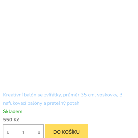
SLEVA 100,-
NA PRVNÍ
ANO
NE
NÁKUP?
Kreativní balón se zvířátky, průměr 35 cm, voskovky, 3
nafukovací balóny a pratelný potah
Skladem
550 Kč
DO KOŠÍKU