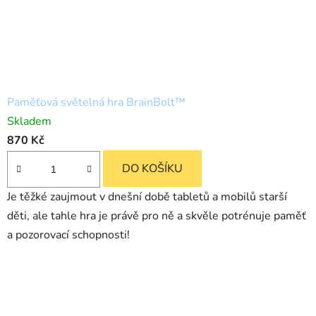
Paměťová světelná hra BrainBolt™
Skladem
870 Kč
DO KOŠÍKU
Je těžké zaujmout v dnešní době tabletů a mobilů starší
děti, ale tahle hra je právě pro ně a skvěle potrénuje paměť
a pozorovací schopnosti!