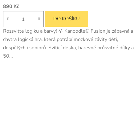
890 Kč
DO KOŠÍKU
Rozsviťte logiku a barvy! 💡 Kanoodle® Fusion je zábavná a
chytrá logická hra, která potrápí mozkové závity dětí,
dospělých i seniorů. Svítící deska, barevné průsvitné dílky a
50...