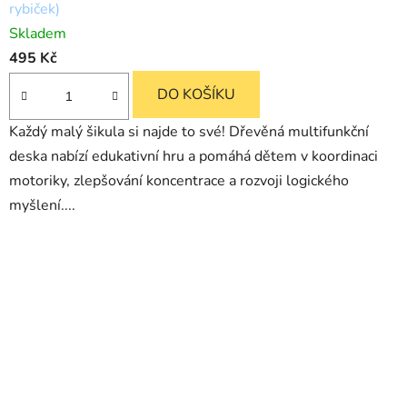
rybiček)
Skladem
495 Kč
DO KOŠÍKU
Každý malý šikula si najde to své! Dřevěná multifunkční
deska nabízí edukativní hru a pomáhá dětem v koordinaci
motoriky, zlepšování koncentrace a rozvoji logického
myšlení....