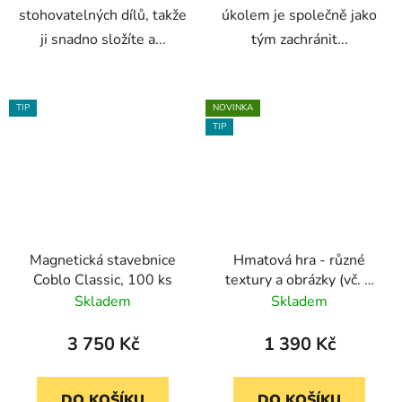
stohovatelných dílů, takže
úkolem je společně jako
ji snadno složíte a...
tým zachránit...
TIP
NOVINKA
TIP
Magnetická stavebnice
Hmatová hra - různé
Coblo Classic, 100 ks
textury a obrázky (vč. 2
masek na oči)
Skladem
Skladem
3 750 Kč
1 390 Kč
DO KOŠÍKU
DO KOŠÍKU