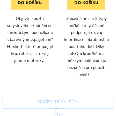
DO KOŠÍKU
DO KOŠÍKU
Objevte kouzlo
Zábavná hra se 2 typy
smyslového zklidnění se
míčků, která účinně
senzorickými podložkami
podporuje rozvoj
s barevnými „špagetami“
koordinace, obratnosti a
Flexhetti, které propojují
postřehu dětí. Díky
hru, relaxaci a rozvoj
lehkým kroužkům a
jemné motoriky.
měkkým balónkům je
bezpečná pro použití
uvnitř i...
NAČÍST 18 DALŠÍCH
S
1
t
12