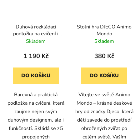
Duhová rozkládací
Stolní hra DJECO Animo
podložka na cvičení i
Mondo
zábavu (198x74x4 cm)
Skladem
Skladem
1 190 Kč
380 Kč
DO KOŠÍKU
DO KOŠÍKU
Barevná a praktická
Vítejte ve světě Animo
podložka na cvičení, která
Mondo – krásné deskové
zaujme nejen svým
hry od značky Djeco, která
duhovým designem, ale i
děti zavede do prostředí
funkčností. Skládá se z 5
ohrožených zvířat po
propojených
celém světě. Vaším