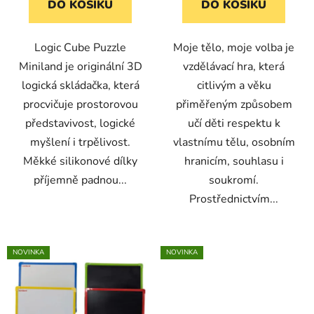
DO KOŠÍKU
DO KOŠÍKU
Logic Cube Puzzle
Moje tělo, moje volba je
Miniland je originální 3D
vzdělávací hra, která
logická skládačka, která
citlivým a věku
procvičuje prostorovou
přiměřeným způsobem
představivost, logické
učí děti respektu k
myšlení i trpělivost.
vlastnímu tělu, osobním
Měkké silikonové dílky
hranicím, souhlasu i
příjemně padnou...
soukromí.
Prostřednictvím...
NOVINKA
NOVINKA