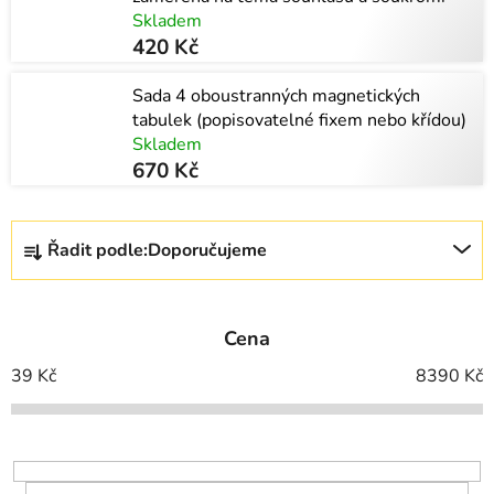
Skladem
420 Kč
Sada 4 oboustranných magnetických
tabulek (popisovatelné fixem nebo křídou)
Skladem
670 Kč
Ř
Řadit podle:
Doporučujeme
a
z
e
Cena
n
í
39
Kč
8390
Kč
p
r
o
d