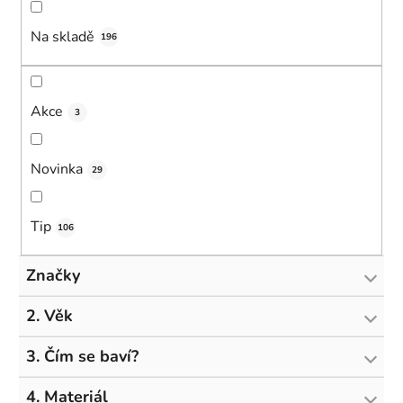
u
Na skladě
k
196
t
ů
Akce
3
Novinka
29
Tip
106
Značky
2. Věk
3. Čím se baví?
4. Materiál