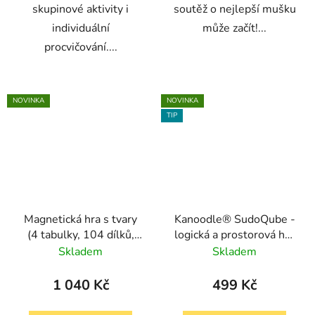
skupinové aktivity i
soutěž o nejlepší mušku
individuální
může začít!...
procvičování....
NOVINKA
NOVINKA
TIP
Magnetická hra s tvary
Kanoodle® SudoQube -
(4 tabulky, 104 dílků,
logická a prostorová hra
15 předloh)
pro děti i dospělé
Skladem
Skladem
1 040 Kč
499 Kč