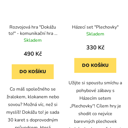
Rozvojová hra "Dokážu
Házecí set "Plechovky"
to!" - komunikační hra o
Skladem
emocích
Skladem
330 Kč
490 Kč
DO KOŠÍKU
DO KOŠÍKU
Užijte si spoustu smíchu a
Co máš společného se
pohybové zábavy s
žralokem, klokanem nebo
Házecím setem
sovou? Možná víc, než si
„Plechovky“! Cílem hry je
myslíš! Dokážu to! je sada
shodit co nejvíce
30 karet s doprovodným
barevných plechovek
průvodcem, která