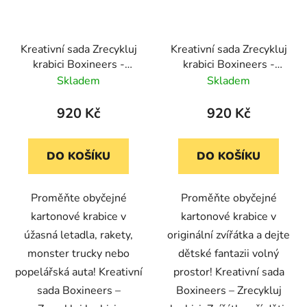
Kreativní sada Zrecykluj
Kreativní sada Zrecykluj
krabici Boxineers -
krabici Boxineers -
Dopravní prostředky
Zvířátka
Skladem
Skladem
920 Kč
920 Kč
DO KOŠÍKU
DO KOŠÍKU
Proměňte obyčejné
Proměňte obyčejné
kartonové krabice v
kartonové krabice v
úžasná letadla, rakety,
originální zvířátka a dejte
monster trucky nebo
dětské fantazii volný
popelářská auta! Kreativní
prostor! Kreativní sada
sada Boxineers –
Boxineers – Zrecykluj