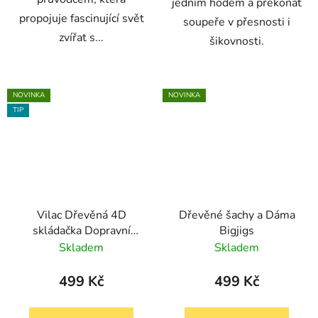
jedním hodem a překonat
propojuje fascinující svět
soupeře v přesnosti i
zvířat s...
šikovnosti.
NOVINKA
NOVINKA
TIP
Vilac Dřevěná 4D
Dřevěné šachy a Dáma
skládačka Dopravní
Bigjigs
prostředky
Skladem
Skladem
499 Kč
499 Kč