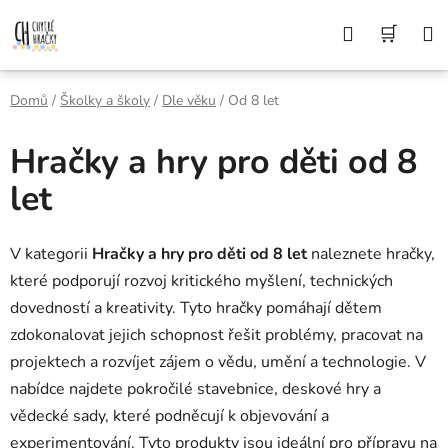
Přejít
Z DŮVODU DOVOLENÉ BUDEME VAŠE
Hledat
NÁK
OBJEDNÁVKY ODESÍLAT AŽ 10. 8. DĚKUJEME
na
ZA POCHOPENÍ A PŘEJEME KRÁSNÉ LÉTO🌞
obsah
KOŠÍ
Domů
/
Školky a školy
/
Dle věku
/
Od 8 let
Hračky a hry pro děti od 8
let
V kategorii
Hračky a hry pro děti od 8 let
naleznete hračky,
které podporují rozvoj kritického myšlení, technických
dovedností a kreativity. Tyto hračky pomáhají dětem
zdokonalovat jejich schopnost řešit problémy, pracovat na
projektech a rozvíjet zájem o vědu, umění a technologie. V
nabídce najdete pokročilé stavebnice, deskové hry a
vědecké sady, které podněcují k objevování a
experimentování. Tyto produkty jsou ideální pro přípravu na