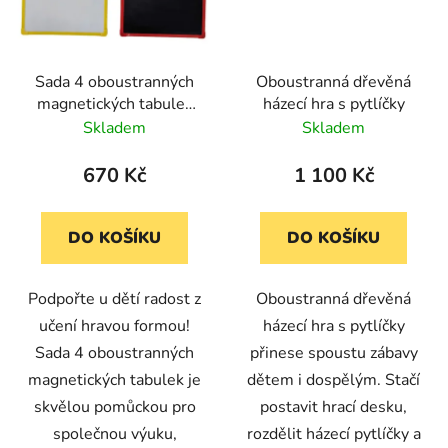
Sada 4 oboustranných
Oboustranná dřevěná
magnetických tabulek
házecí hra s pytlíčky
(popisovatelné fixem
Skladem
Skladem
nebo křídou)
670 Kč
1 100 Kč
DO KOŠÍKU
DO KOŠÍKU
Podpořte u dětí radost z
Oboustranná dřevěná
učení hravou formou!
házecí hra s pytlíčky
Sada 4 oboustranných
přinese spoustu zábavy
magnetických tabulek je
dětem i dospělým. Stačí
skvělou pomůckou pro
postavit hrací desku,
společnou výuku,
rozdělit házecí pytlíčky a