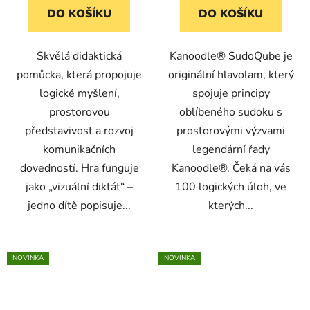
DO KOŠÍKU
DO KOŠÍKU
Skvělá didaktická
Kanoodle® SudoQube je
pomůcka, která propojuje
originální hlavolam, který
logické myšlení,
spojuje principy
prostorovou
oblíbeného sudoku s
představivost a rozvoj
prostorovými výzvami
komunikačních
legendární řady
dovedností. Hra funguje
Kanoodle®. Čeká na vás
jako „vizuální diktát“ –
100 logických úloh, ve
jedno dítě popisuje...
kterých...
NOVINKA
NOVINKA