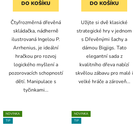
DO KOŠÍKU
DO KOŠÍKU
Čtyřrozměrná dřevěná
Užijte si dvě klasické
skládačka, nádherně
strategické hry v jednom
ilustrovaná Ingelou P.
s Dřevěnými šachy a
Arrhenius, je ideální
dámou Bigjigs. Tato
hračkou pro rozvoj
elegantní sada z
logického myšlení a
kvalitního dřeva nabízí
pozorovacích schopností
skvělou zábavu pro malé i
dětí. Manipulace s
velké hráče a zároveň...
tyčinkami...
NOVINKA
NOVINKA
TIP
TIP