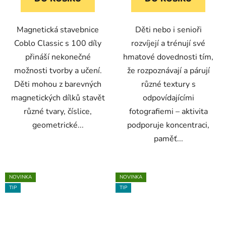
Magnetická stavebnice
Děti nebo i senioři
Coblo Classic s 100 díly
rozvíjejí a trénují své
přináší nekonečné
hmatové dovednosti tím,
možnosti tvorby a učení.
že rozpoznávají a párují
Děti mohou z barevných
různé textury s
magnetických dílků stavět
odpovídajícími
různé tvary, číslice,
fotografiemi – aktivita
geometrické...
podporuje koncentraci,
paměť...
NOVINKA
NOVINKA
TIP
TIP