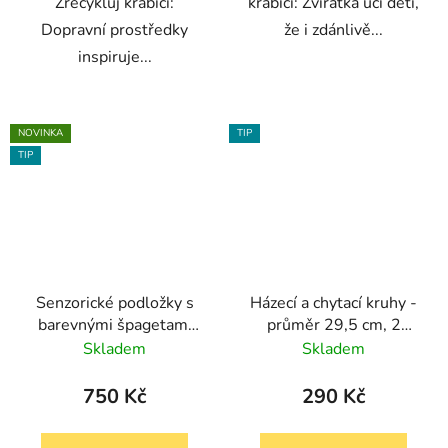
Zrecykluj krabici:
krabici: Zvířátka učí děti,
Dopravní prostředky
že i zdánlivě...
inspiruje...
NOVINKA
TIP
TIP
Senzorické podložky s
Házecí a chytací kruhy -
barevnými špagetami
průměr 29,5 cm, 2
Flexhetti
balónky
Skladem
Skladem
750 Kč
290 Kč