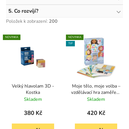
5. Co rozvíjí?
Položek k zobrazení:
200
V
NOVINKA
NOVINKA
ý
TIP
p
i
s
p
r
Velký hlavolam 3D -
Moje tělo, moje volba –
o
Kostka
vzdělávací hra zaměřená
d
na téma souhlasu a
Skladem
Skladem
u
soukromí
k
380 Kč
420 Kč
t
ů