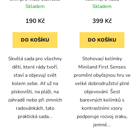
d
Skladem
Skladem
u
k
190 Kč
399 Kč
t
ů
DO KOŠÍKU
DO KOŠÍKU
Skvělá sada pro všechny
Stohovací kelímky
děti, které rády tvoří,
Miniland First Senses
staví a objevují svět
promění obyčejnou hru ve
kolem sebe. Ať už na
velké dobrodružství plné
pískovišti, na pláži, na
objevování. Šest
zahradě nebo při zimních
barevných kelímků s
radovánkách, tato
kontrastními vzory
praktická sada...
podporuje rozvoj zraku,
jemné...