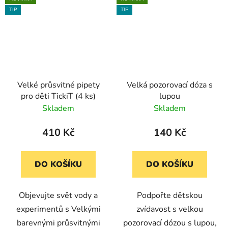
TIP
TIP
Velké průsvitné pipety
Velká pozorovací dóza s
pro děti TickiT (4 ks)
lupou
Skladem
Skladem
410 Kč
140 Kč
DO KOŠÍKU
DO KOŠÍKU
Objevujte svět vody a
Podpořte dětskou
experimentů s Velkými
zvídavost s velkou
barevnými průsvitnými
pozorovací dózou s lupou,