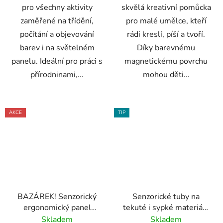
pro všechny aktivity
skvělá kreativní pomůcka
zaměřené na třídění,
pro malé umělce, kteří
počítání a objevování
rádi kreslí, píší a tvoří.
barev i na světelném
Díky barevnému
panelu. Ideální pro práci s
magnetickému povrchu
přírodninami,...
mohou děti...
AKCE
TIP
BAZÁREK! Senzorický
Senzorické tuby na
ergonomický panel
tekuté i sypké materiály
svítící ve tmě TickiT
(set)
Skladem
Skladem