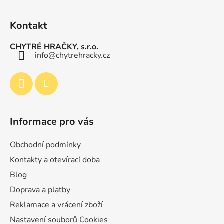
Z
s
á
u
Kontakt
p
a
CHYTRÉ HRAČKY, s.r.o.
t
info
@
chytrehracky.cz
í
Informace pro vás
Obchodní podmínky
Kontakty a otevírací doba
Blog
Doprava a platby
Reklamace a vrácení zboží
Nastavení souborů Cookies