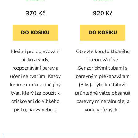
kusů
370 Kč
920 Kč
DO KOŠÍKU
DO KOŠÍKU
Ideální pro objevování
Objevte kouzlo klidného
písku a vody,
pozorování se
rozpoznávání barev a
Senzorickými tubami s
učení se tvarům. Každý
barevným překapáváním
kelímek má na dně jiný
(3 ks). Tyto křišťálově
tvar, který lze použít k
průhledné válce obsahují
otiskování do vlhkého
barevný minerální olej a
písku, barvy nebo...
vodu v různých...