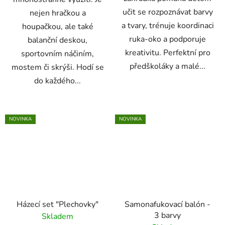
učit se rozpoznávat barvy
nejen hračkou a
a tvary, trénuje koordinaci
houpačkou, ale také
ruka-oko a podporuje
balanční deskou,
kreativitu. Perfektní pro
sportovním náčiním,
předškoláky a malé...
mostem či skrýši. Hodí se
do každého...
NOVINKA
NOVINKA
Házecí set "Plechovky"
Samonafukovací balón -
3 barvy
Skladem