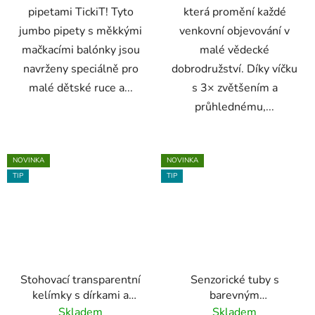
pipetami TickiT! Tyto
která promění každé
jumbo pipety s měkkými
venkovní objevování v
mačkacími balónky jsou
malé vědecké
navrženy speciálně pro
dobrodružství. Díky víčku
malé dětské ruce a...
s 3× zvětšením a
průhlednému,...
NOVINKA
NOVINKA
TIP
TIP
Stohovací transparentní
Senzorické tuby s
kelímky s dírkami a
barevným
tvary, 9 ks (TickiT)
překapáváním, sada 3
Skladem
Skladem