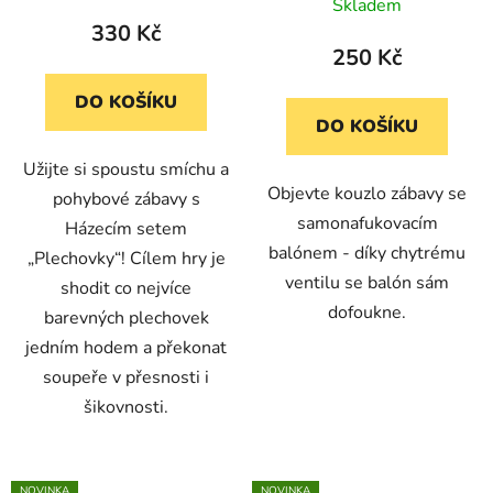
Skladem
330 Kč
250 Kč
DO KOŠÍKU
DO KOŠÍKU
Užijte si spoustu smíchu a
Objevte kouzlo zábavy se
pohybové zábavy s
samonafukovacím
Házecím setem
balónem - díky chytrému
„Plechovky“! Cílem hry je
ventilu se balón sám
shodit co nejvíce
dofoukne.
barevných plechovek
jedním hodem a překonat
soupeře v přesnosti i
šikovnosti.
NOVINKA
NOVINKA