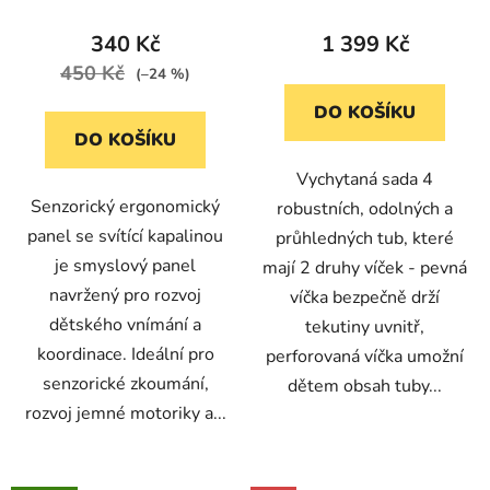
(bílý)
340 Kč
1 399 Kč
450 Kč
(–24 %)
DO KOŠÍKU
DO KOŠÍKU
Vychytaná sada 4
Senzorický ergonomický
robustních, odolných a
panel se svítící kapalinou
průhledných tub, které
je smyslový panel
mají 2 druhy víček - pevná
navržený pro rozvoj
víčka bezpečně drží
dětského vnímání a
tekutiny uvnitř,
koordinace. Ideální pro
perforovaná víčka umožní
senzorické zkoumání,
dětem obsah tuby...
rozvoj jemné motoriky a...