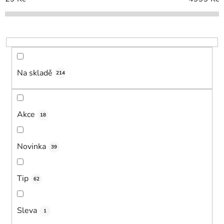
p
r
o
d
u
Na skladě
k
214
t
ů
Akce
18
Novinka
39
Tip
62
Sleva
1