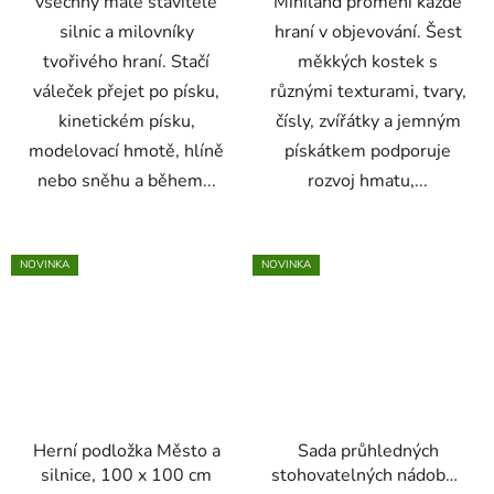
všechny malé stavitele
Miniland promění každé
silnic a milovníky
hraní v objevování. Šest
tvořivého hraní. Stačí
měkkých kostek s
váleček přejet po písku,
různými texturami, tvary,
kinetickém písku,
čísly, zvířátky a jemným
modelovací hmotě, hlíně
pískátkem podporuje
nebo sněhu a během...
rozvoj hmatu,...
NOVINKA
NOVINKA
Herní podložka Město a
Sada průhledných
silnice, 100 x 100 cm
stohovatelných nádobek