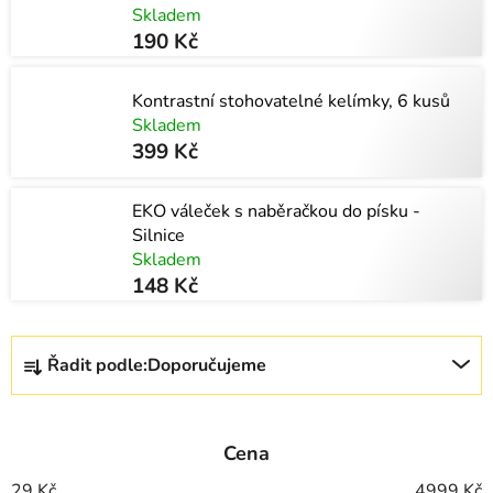
Skladem
190 Kč
Kontrastní stohovatelné kelímky, 6 kusů
Skladem
399 Kč
EKO váleček s naběračkou do písku -
Silnice
Skladem
148 Kč
Ř
Řadit podle:
Doporučujeme
a
z
e
Cena
n
í
29
Kč
4999
Kč