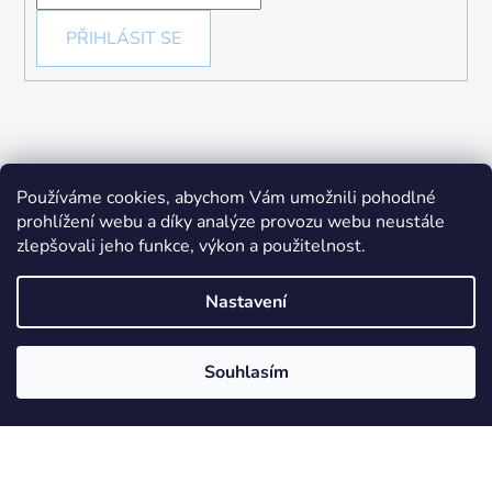
PŘIHLÁSIT SE
Používáme cookies, abychom Vám umožnili pohodlné
prohlížení webu a díky analýze provozu webu neustále
zlepšovali jeho funkce, výkon a použitelnost.
Nastavení
Souhlasím
Vytvořil Shoptet
Copyright 2026
Chytré hračky
. Všechna práva