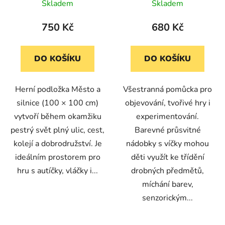
v 6 barvách (18 ks)
Skladem
Skladem
750 Kč
680 Kč
DO KOŠÍKU
DO KOŠÍKU
Herní podložka Město a
Všestranná pomůcka pro
silnice (100 × 100 cm)
objevování, tvořivé hry i
vytvoří během okamžiku
experimentování.
pestrý svět plný ulic, cest,
Barevné průsvitné
kolejí a dobrodružství. Je
nádobky s víčky mohou
ideálním prostorem pro
děti využít ke třídění
hru s autíčky, vláčky i...
drobných předmětů,
míchání barev,
senzorickým...