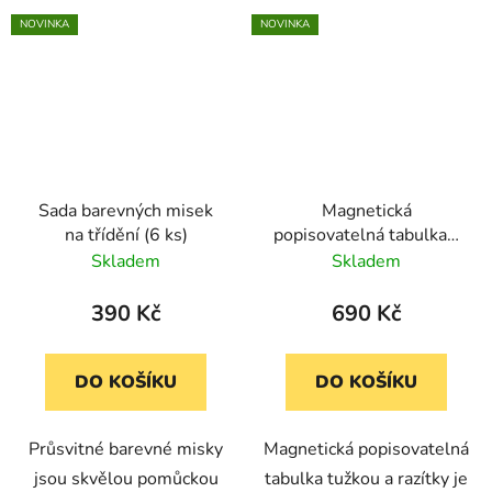
NOVINKA
NOVINKA
Sada barevných misek
Magnetická
na třídění (6 ks)
popisovatelná tabulka s
tužkou a razítky
Skladem
Skladem
390 Kč
690 Kč
DO KOŠÍKU
DO KOŠÍKU
Průsvitné barevné misky
Magnetická popisovatelná
jsou skvělou pomůckou
tabulka tužkou a razítky je