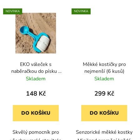
NOVINKA
NOVINKA
EKO váleček s
Měkké kostičky pro
naběračkou do písku -
nejmenší (6 kusů)
Silnice
Skladem
Skladem
148 Kč
299 Kč
DO KOŠÍKU
DO KOŠÍKU
Skvělý pomocník pro
Senzorické měkké kostky