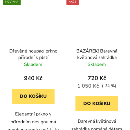
NOVINKA
AKCE
Dřevěné houpací prkno
BAZÁREK! Barevná
přírodní s plstí
květinová zahrádka
Skladem
Skladem
940 Kč
720 Kč
1 050 Kč
(–31 %)
DO KOŠÍKU
DO KOŠÍKU
Elegantní prkno v
Barevná květinová
přírodním designu má
zahrádka pomáhá dětem
mnohostranné využití. Je