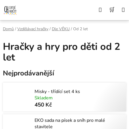
Přejít
Z DŮVODU DOVOLENÉ BUDEME VAŠE
Hledat
NÁK
OBJEDNÁVKY ODESÍLAT AŽ 10. 8. DĚKUJEME
na
ZA POCHOPENÍ A PŘEJEME KRÁSNÉ LÉTO🌞
obsah
KOŠÍ
Domů
/
Vzdělávací hračky
/
Dle VĚKU
/
Od 2 let
Hračky a hry pro děti od 2
let
Nejprodávanější
Misky - třídící set 4 ks
Skladem
450 Kč
EKO sada na písek a sníh pro malé
stavitele