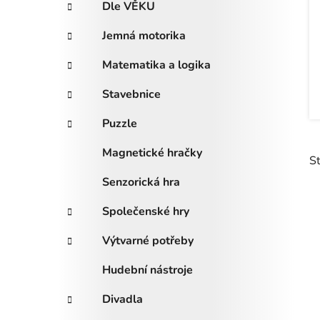
Dle VĚKU
i
n
e
n
Jemná motorika
í
Matematika a logika
p
a
Stavebnice
n
e
Puzzle
l
Magnetické hračky
S
Senzorická hra
Společenské hry
ý
p
Výtvarné potřeby
i
Hudební nástroje
s
p
Divadla
r