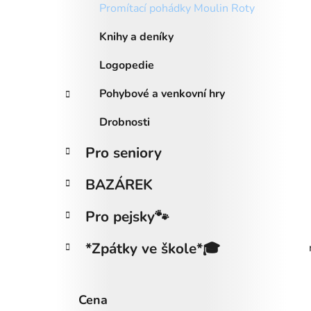
Promítací pohádky Moulin Roty
o
d
Knihy a deníky
u
k
Logopedie
t
Pohybové a venkovní hry
ů
Drobnosti
Pro seniory
BAZÁREK
Pro pejsky🐾
*Zpátky ve škole*🎓
Cena