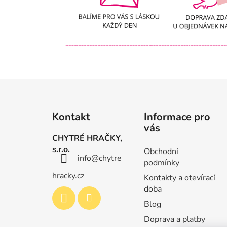
Z
á
Kontakt
Informace pro
p
vás
a
CHYTRÉ HRAČKY,
t
s.r.o.
Obchodní
info
@
chytre
í
podmínky
hracky.cz
Kontakty a otevírací
doba
Blog
Doprava a platby