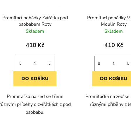
Promítací pohádky Zvířátka pod
Promítací pohádky V
baobabem Roty
Moulin Roty
Skladem
Skladem
410 Kč
410 Kč
DO KOŠÍKU
DO KOŠÍKU
Promítačka na zeď se třemi
Promítačka na zeď se
různými příběhy o zvířátkách z pod
různými příběhy z l
baobabu.