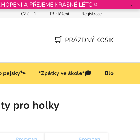
CHOPENÍ A PŘEJEME KRÁSNÉ LÉTO🌞
CZK
Přihlášení
Registrace
Podmínky ochrany osobních údajů
PRÁZDNÝ KOŠÍK
NÁKUPNÍ
KOŠÍK
o pejsky🐾
*Zpátky ve škole*🎓
Blog
ty pro holky
Promítací
Promítací