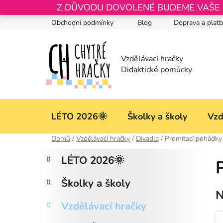
Přejít
Z DŮVODU DOVOLENÉ BUDEME VAŠE OB
na
Obchodní podmínky
Blog
Doprava a plat
obsah
LÉTO 2026🌞
Školky a školy
Vzd
Domů
/
Vzdělávací hračky
/
Divadla
/
Promítací pohádky
P
K
Přeskočit
LÉTO 2026🌞
a
kategorie
o
t
s
Školky a školy
e
t
N
g
r
Vzdělávací hračky
o
a
r