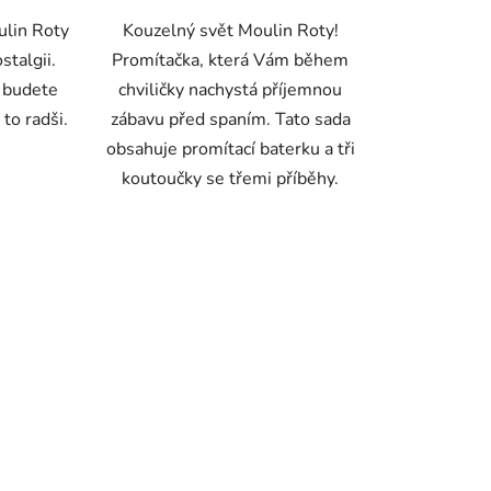
ulin Roty
Kouzelný svět Moulin Roty!
stalgii.
Promítačka, která Vám během
é budete
chviličky nachystá příjemnou
to radši.
zábavu před spaním. Tato sada
obsahuje promítací baterku a tři
koutoučky se třemi příběhy.