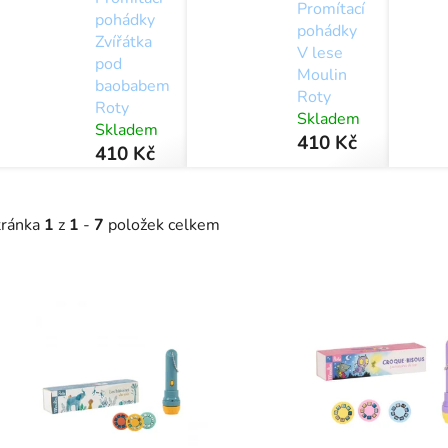
Promítací
pohádky
pohádky
Zvířátka
V lese
pod
Moulin
baobabem
Roty
Roty
Skladem
Skladem
410 Kč
410 Kč
tránka
1
z
1
-
7
položek celkem
V