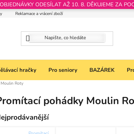
JEDNÁVKY ODESÍLAT AŽ 10. 8. DĚKUJEME ZA PO
by
Reklamace a vrácení zboží
Nastavení souborů Cookies
ělávací hračky
Pro seniory
BAZÁREK
Pr
 Moulin Roty
Promítací pohádky Moulin Ro
ejprodávanější
Promítací