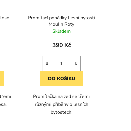
u
k
 lese
Promítací pohádky Lesní bytosti
t
Moulin Roty
ů
Skladem
390 Kč
DO KOŠÍKU
 třemi
Promítačka na zeď se třemi
esa.
různými příběhy o lesních
bytostech.