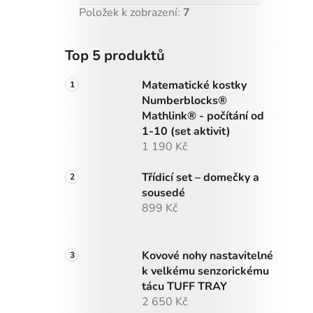
Položek k zobrazení:
7
Top 5 produktů
Matematické kostky
Numberblocks®
Mathlink® - počítání od
1-10 (set aktivit)
1 190 Kč
Třídicí set – domečky a
sousedé
899 Kč
Kovové nohy nastavitelné
k velkému senzorickému
tácu TUFF TRAY
2 650 Kč