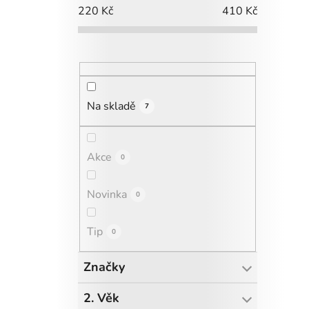
220
Kč
410
Kč
Na skladě
7
Akce
0
Novinka
0
Tip
0
Značky
2. Věk