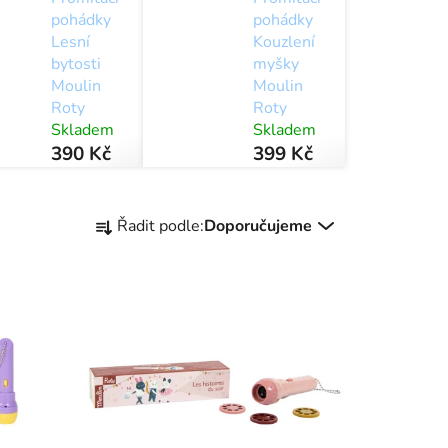
pohádky
pohádky
Lesní
Kouzlení
bytosti
myšky
Moulin
Moulin
Roty
Roty
Skladem
Skladem
390 Kč
399 Kč
Ř
Řadit podle:
Doporučujeme
a
z
e
n
í
p
r
o
d