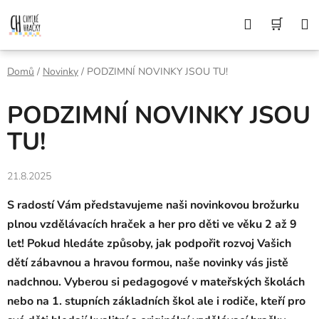
Přejít
Z DŮVODU DOVOLENÉ BUDEME VAŠE
Hledat
NÁK
OBJEDNÁVKY ODESÍLAT AŽ 10. 8. DĚKUJEME
na
ZA POCHOPENÍ A PŘEJEME KRÁSNÉ LÉTO🌞
obsah
KOŠÍ
Domů
/
Novinky
/
PODZIMNÍ NOVINKY JSOU TU!
PODZIMNÍ NOVINKY JSOU
TU!
21.8.2025
S radostí Vám představujeme naši novinkovou brožurku
plnou vzdělávacích hraček a her pro děti ve věku 2 až 9
let! Pokud hledáte způsoby, jak podpořit rozvoj Vašich
dětí zábavnou a hravou formou, naše novinky vás jistě
nadchnou. Vyberou si pedagogové v mateřských školách
nebo na 1. stupních základních škol ale i rodiče, kteří pro