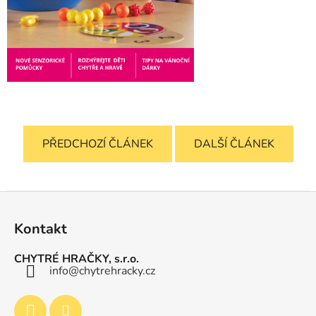
PŘEDCHOZÍ ČLÁNEK
DALŠÍ ČLÁNEK
Z
á
Kontakt
p
a
CHYTRÉ HRAČKY, s.r.o.
t
info
@
chytrehracky.cz
í