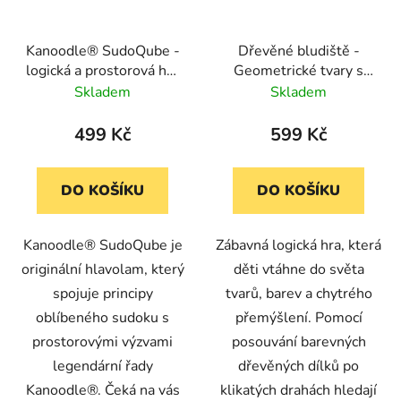
Kanoodle® SudoQube -
Dřevěné bludiště -
logická a prostorová hra
Geometrické tvary s
pro děti i dospělé
předlohami Lucy & Leo
Skladem
Skladem
499 Kč
599 Kč
DO KOŠÍKU
DO KOŠÍKU
Kanoodle® SudoQube je
Zábavná logická hra, která
originální hlavolam, který
děti vtáhne do světa
spojuje principy
tvarů, barev a chytrého
oblíbeného sudoku s
přemýšlení. Pomocí
prostorovými výzvami
posouvání barevných
legendární řady
dřevěných dílků po
Kanoodle®. Čeká na vás
klikatých drahách hledají