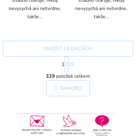
snadno tvaruje, nikdy
snadno tvaruje, nikdy
nevysychá ani netvrdne,
nevysychá ani netvrdne,
takže...
takže...
NAČÍST 18 DALŠÍCH
S
1
t
19
r
O
á
329
položek celkem
v
n
l
k
NAHORU
á
o
d
v
a
á
c
n
í
í
p
r