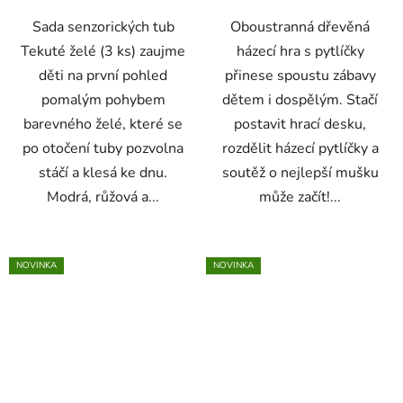
Sada senzorických tub
Oboustranná dřevěná
Tekuté želé (3 ks) zaujme
házecí hra s pytlíčky
děti na první pohled
přinese spoustu zábavy
pomalým pohybem
dětem i dospělým. Stačí
barevného želé, které se
postavit hrací desku,
po otočení tuby pozvolna
rozdělit házecí pytlíčky a
stáčí a klesá ke dnu.
soutěž o nejlepší mušku
Modrá, růžová a...
může začít!...
NOVINKA
NOVINKA