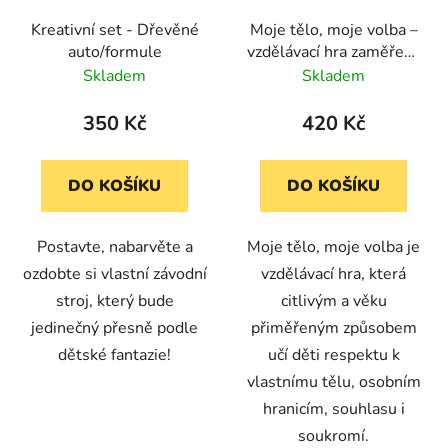
Kreativní set - Dřevěné
Moje tělo, moje volba –
auto/formule
vzdělávací hra zaměřená
na téma souhlasu a
Skladem
Skladem
soukromí
350 Kč
420 Kč
DO KOŠÍKU
DO KOŠÍKU
Postavte, nabarvěte a
Moje tělo, moje volba je
ozdobte si vlastní závodní
vzdělávací hra, která
stroj, který bude
citlivým a věku
jedinečný přesně podle
přiměřeným způsobem
dětské fantazie!
učí děti respektu k
vlastnímu tělu, osobním
hranicím, souhlasu i
soukromí.