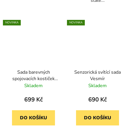
stále...
NOVINKA
NOVINKA
Sada barevných
Senzorická svítící sada
spojovacích kostiček
Vesmír
MathLink® Cubes 100
Skladem
Skladem
ks
699 Kč
690 Kč
DO KOŠÍKU
DO KOŠÍKU