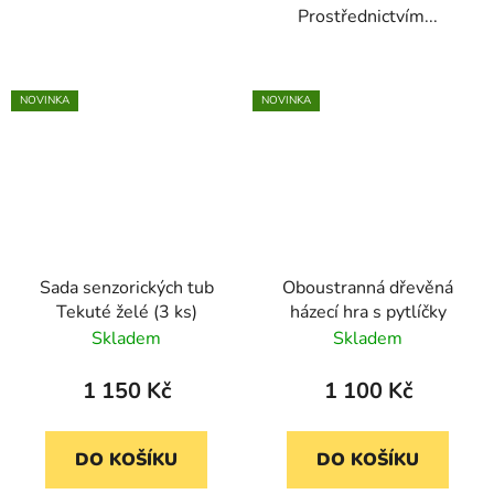
Prostřednictvím...
NOVINKA
NOVINKA
Sada senzorických tub
Oboustranná dřevěná
Tekuté želé (3 ks)
házecí hra s pytlíčky
Skladem
Skladem
1 150 Kč
1 100 Kč
DO KOŠÍKU
DO KOŠÍKU