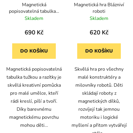
Magnetická
Magnetická hra Blázniví
popisovatelná tabulka s
roboti
tužkou a razítky
Skladem
Skladem
690 Kč
620 Kč
DO KOŠÍKU
DO KOŠÍKU
Magnetická popisovatelná
Skvělá hra pro všechny
tabulka tužkou a razítky je
malé konstruktéry a
skvělá kreativní pomůcka
milovníky robotů. Děti
pro malé umělce, kteří
skládají roboty z
rádi kreslí, píší a tvoří.
magnetických dílků,
Díky barevnému
rozvíjejí tak jemnou
magnetickému povrchu
motoriku i logické
mohou děti...
myšlení a přitom vytvářejí