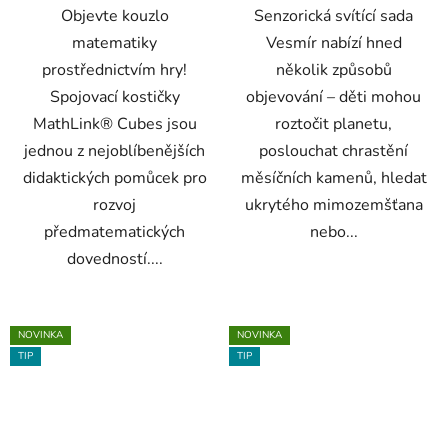
Objevte kouzlo
Senzorická svítící sada
matematiky
Vesmír nabízí hned
prostřednictvím hry!
několik způsobů
Spojovací kostičky
objevování – děti mohou
MathLink® Cubes jsou
roztočit planetu,
jednou z nejoblíbenějších
poslouchat chrastění
didaktických pomůcek pro
měsíčních kamenů, hledat
rozvoj
ukrytého mimozemšťana
předmatematických
nebo...
dovedností....
NOVINKA
NOVINKA
TIP
TIP