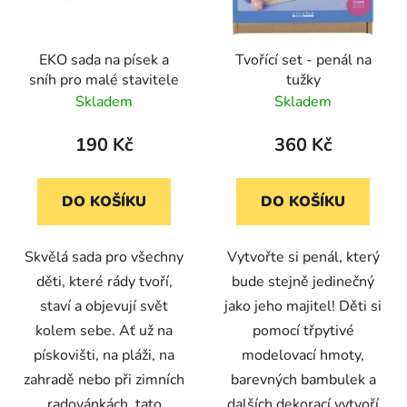
p
r
EKO sada na písek a
Tvořící set - penál na
o
sníh pro malé stavitele
tužky
d
Skladem
Skladem
u
k
190 Kč
360 Kč
t
ů
DO KOŠÍKU
DO KOŠÍKU
Skvělá sada pro všechny
Vytvořte si penál, který
děti, které rády tvoří,
bude stejně jedinečný
staví a objevují svět
jako jeho majitel! Děti si
kolem sebe. Ať už na
pomocí třpytivé
pískovišti, na pláži, na
modelovací hmoty,
zahradě nebo při zimních
barevných bambulek a
radovánkách, tato
dalších dekorací vytvoří