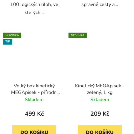
100 logických úloh, ve
správné cesty a...
kterých...
NOVINKA
NOVINKA
TIP
Velký box kinetický
Kinetický MEGApísek -
MEGApísek - přírodní
zelený, 1 kg
2,5 kg
Skladem
Skladem
499 Kč
209 Kč
DO KOŠÍKU
DO KOŠÍKU