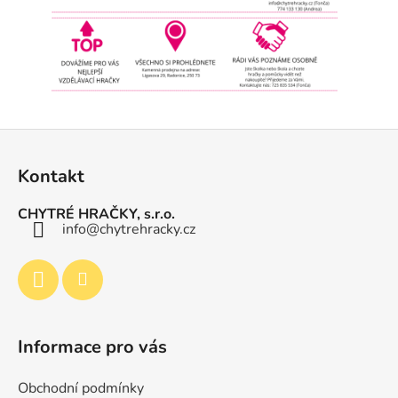
v
k
y
v
ý
p
i
Z
s
á
u
Kontakt
p
a
CHYTRÉ HRAČKY, s.r.o.
t
info
@
chytrehracky.cz
í
Informace pro vás
Obchodní podmínky