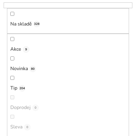
o
d
u
Na skladě
k
328
t
ů
Akce
9
Novinka
80
Tip
204
Doprodej
0
Sleva
0