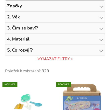
Značky
2. Věk
3. Čím se baví?
4. Materiál
5. Co rozvíjí?
VYMAZAT FILTRY
Položek k zobrazení:
329
V
NOVINKA
NOVINKA
ý
p
i
s