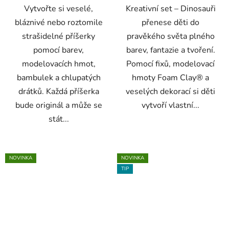
Vytvořte si veselé,
Kreativní set – Dinosauři
bláznivé nebo roztomile
přenese děti do
strašidelné příšerky
pravěkého světa plného
pomocí barev,
barev, fantazie a tvoření.
modelovacích hmot,
Pomocí fixů, modelovací
bambulek a chlupatých
hmoty Foam Clay® a
drátků. Každá příšerka
veselých dekorací si děti
bude originál a může se
vytvoří vlastní...
stát...
NOVINKA
NOVINKA
TIP