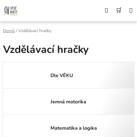
Přejít
Z DŮVODU DOVOLENÉ BUDEME VAŠE
Hledat
NÁK
OBJEDNÁVKY ODESÍLAT AŽ 10. 8. DĚKUJEME
na
ZA POCHOPENÍ A PŘEJEME KRÁSNÉ LÉTO🌞
obsah
KOŠÍ
Domů
/
Vzdělávací hračky
Vzdělávací hračky
Dle VĚKU
Jemná motorika
Matematika a logika