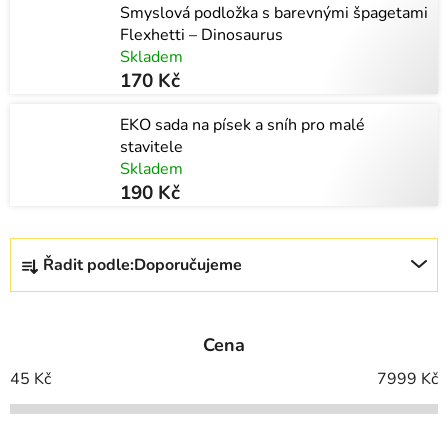
Smyslová podložka s barevnými špagetami
Flexhetti – Dinosaurus
Skladem
170 Kč
EKO sada na písek a sníh pro malé
stavitele
Skladem
190 Kč
Ř
Řadit podle:
Doporučujeme
a
z
e
Cena
n
í
45
Kč
7999
Kč
p
r