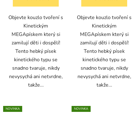
Objevte kouzlo tvoření s
Objevte kouzlo tvoření s
Kinetickým
Kinetickým
MEGApískem který si
MEGApískem který si
zamilují děti i dospělí!
zamilují děti i dospělí!
Tento hebký písek
Tento hebký písek
kinetického typu se
kinetického typu se
snadno tvaruje, nikdy
snadno tvaruje, nikdy
nevysychá ani netvrdne,
nevysychá ani netvrdne,
takže...
takže...
NOVINKA
NOVINKA