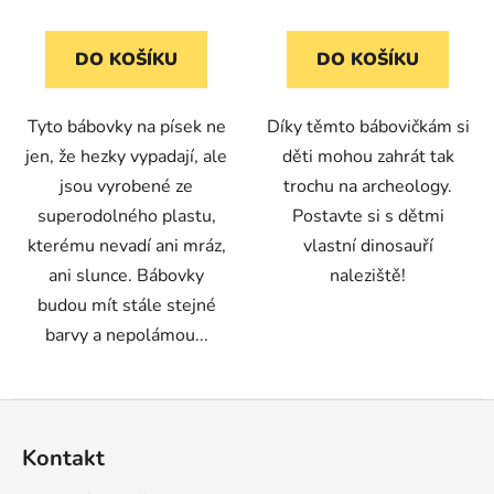
DO KOŠÍKU
DO KOŠÍKU
Tyto bábovky na písek ne
Díky těmto bábovičkám si
jen, že hezky vypadají, ale
děti mohou zahrát tak
jsou vyrobené ze
trochu na archeology.
superodolného plastu,
Postavte si s dětmi
kterému nevadí ani mráz,
vlastní dinosauří
ani slunce. Bábovky
naleziště!
budou mít stále stejné
barvy a nepolámou...
Z
á
Kontakt
p