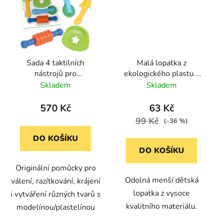
Sada 4 taktilních
Malá lopatka z
nástrojů pro
ekologického plastu -
senzorickou hru
pastelově růžová
Skladem
Skladem
570 Kč
63 Kč
99 Kč
(–36 %)
DO KOŠÍKU
DO KOŠÍKU
Originální pomůcky pro
Odolná menší dětská
válení, razítkování, krájení
lopatka z vysoce
i vytváření různých tvarů s
kvalitního materiálu.
modelínou/plastelínou