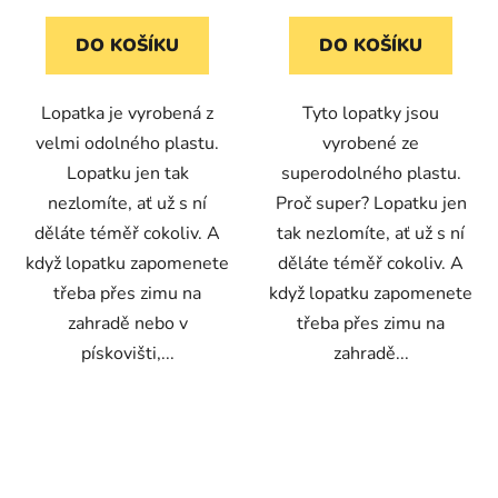
DO KOŠÍKU
DO KOŠÍKU
Lopatka je vyrobená z
Tyto lopatky jsou
velmi odolného plastu.
vyrobené ze
Lopatku jen tak
superodolného plastu.
nezlomíte, ať už s ní
Proč super? Lopatku jen
děláte téměř cokoliv. A
tak nezlomíte, ať už s ní
když lopatku zapomenete
děláte téměř cokoliv. A
třeba přes zimu na
když lopatku zapomenete
zahradě nebo v
třeba přes zimu na
pískovišti,...
zahradě...