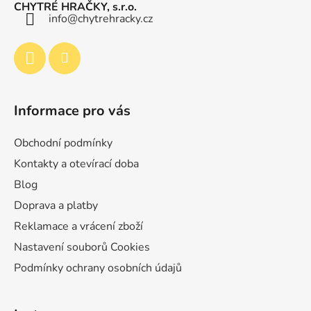
a
CHYTRÉ HRAČKY, s.r.o.
t
info
@
chytrehracky.cz
í
Informace pro vás
Obchodní podmínky
Kontakty a otevírací doba
Blog
Doprava a platby
Reklamace a vrácení zboží
Nastavení souborů Cookies
Podmínky ochrany osobních údajů