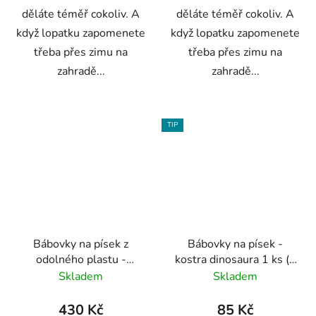
děláte téměř cokoliv. A
děláte téměř cokoliv. A
když lopatku zapomenete
když lopatku zapomenete
třeba přes zimu na
třeba přes zimu na
zahradě...
zahradě...
TIP
Bábovky na písek z
Bábovky na písek -
odolného plastu -
kostra dinosaura 1 ks (3
geometrické tvary
druhy)
Skladem
Skladem
430 Kč
85 Kč