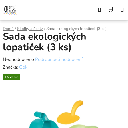
Přejít
Z DŮVODU DOVOLENÉ BUDEME VAŠE
Hledat
NÁK
OBJEDNÁVKY ODESÍLAT AŽ 10. 8. DĚKUJEME
na
ZA POCHOPENÍ A PŘEJEME KRÁSNÉ LÉTO🌞
obsah
KOŠÍ
Domů
/
Školky a školy
/
Sada ekologických lopatiček (3 ks)
Sada ekologických
lopatiček (3 ks)
Průměrné
Neohodnoceno
Podrobnosti hodnocení
hodnocení
Značka:
Goki
produktu
NOVINKA
je
0,0
z
5
hvězdiček.