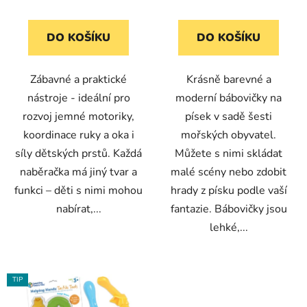
DO KOŠÍKU
DO KOŠÍKU
Zábavné a praktické
Krásně barevné a
nástroje - ideální pro
moderní bábovičky na
rozvoj jemné motoriky,
písek v sadě šesti
koordinace ruky a oka i
mořských obyvatel.
síly dětských prstů. Každá
Můžete s nimi skládat
naběračka má jiný tvar a
malé scény nebo zdobit
funkci – děti s nimi mohou
hrady z písku podle vaší
nabírat,...
fantazie. Bábovičky jsou
lehké,...
TIP