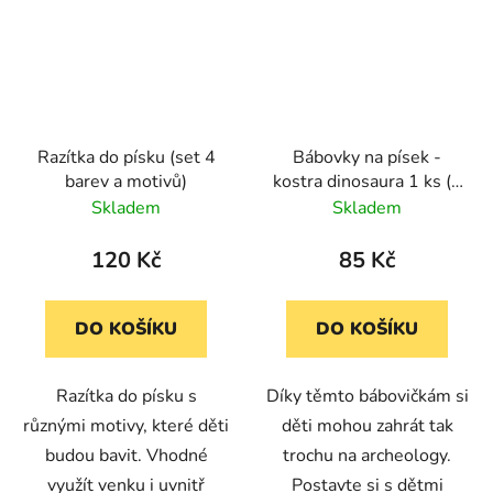
Razítka do písku (set 4
Bábovky na písek -
barev a motivů)
kostra dinosaura 1 ks (3
druhy)
Skladem
Skladem
120 Kč
85 Kč
DO KOŠÍKU
DO KOŠÍKU
Razítka do písku s
Díky těmto bábovičkám si
různými motivy, které děti
děti mohou zahrát tak
budou bavit. Vhodné
trochu na archeology.
využít venku i uvnitř
Postavte si s dětmi