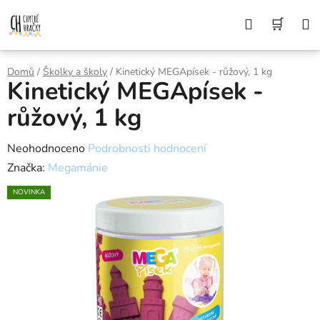
Přejít
Z DŮVODU DOVOLENÉ BUDEME VAŠE
Hledat
NÁK
OBJEDNÁVKY ODESÍLAT AŽ 10. 8. DĚKUJEME
na
ZA POCHOPENÍ A PŘEJEME KRÁSNÉ LÉTO🌞
obsah
KOŠÍ
Domů
/
Školky a školy
/
Kinetický MEGApísek - růžový, 1 kg
Kinetický MEGApísek -
růžový, 1 kg
Průměrné
Neohodnoceno
Podrobnosti hodnocení
hodnocení
Značka:
Megamánie
produktu
NOVINKA
je
0,0
z
5
hvězdiček.