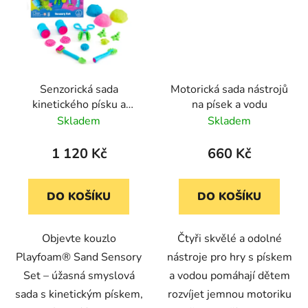
Senzorická sada
Motorická sada nástrojů
kinetického písku a
na písek a vodu
nástrojů k tvoření pro
Skladem
Skladem
děti Playfoam
1 120 Kč
660 Kč
DO KOŠÍKU
DO KOŠÍKU
Objevte kouzlo
Čtyři skvělé a odolné
Playfoam® Sand Sensory
nástroje pro hry s pískem
Set – úžasná smyslová
a vodou pomáhají dětem
sada s kinetickým pískem,
rozvíjet jemnou motoriku