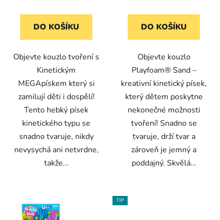
DO KOŠÍKU
DO KOŠÍKU
Objevte kouzlo tvoření s
Objevte kouzlo
Kinetickým
Playfoam® Sand –
MEGApískem který si
kreativní kinetický písek,
zamilují děti i dospělí!
který dětem poskytne
Tento hebký písek
nekonečné možnosti
kinetického typu se
tvoření! Snadno se
snadno tvaruje, nikdy
tvaruje, drží tvar a
nevysychá ani netvrdne,
zároveň je jemný a
takže...
poddajný. Skvělá...
TIP