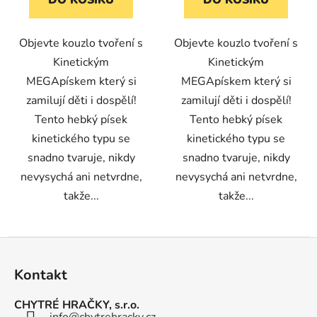
DO KOŠÍKU
DO KOŠÍKU
Objevte kouzlo tvoření s
Objevte kouzlo tvoření s
Kinetickým
Kinetickým
MEGApískem který si
MEGApískem který si
zamilují děti i dospělí!
zamilují děti i dospělí!
Tento hebký písek
Tento hebký písek
kinetického typu se
kinetického typu se
snadno tvaruje, nikdy
snadno tvaruje, nikdy
nevysychá ani netvrdne,
nevysychá ani netvrdne,
takže...
takže...
Z
á
Kontakt
p
a
CHYTRÉ HRAČKY, s.r.o.