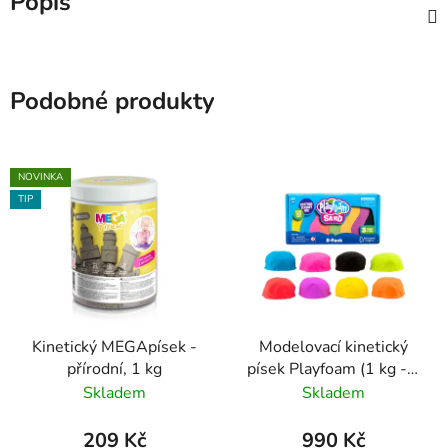
Popis
Podobné produkty
NOVINKA
TIP
Kinetický MEGApísek -
Modelovací kinetický
přírodní, 1 kg
písek Playfoam (1 kg - 8
barev)
Skladem
Skladem
209 Kč
990 Kč