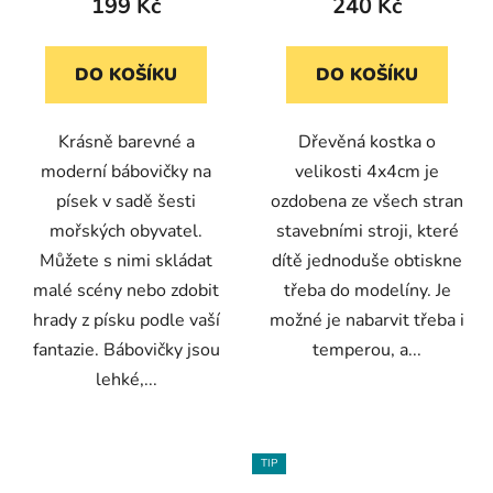
199 Kč
240 Kč
DO KOŠÍKU
DO KOŠÍKU
Krásně barevné a
Dřevěná kostka o
moderní bábovičky na
velikosti 4x4cm je
písek v sadě šesti
ozdobena ze všech stran
mořských obyvatel.
stavebními stroji, které
Můžete s nimi skládat
dítě jednoduše obtiskne
malé scény nebo zdobit
třeba do modelíny. Je
hrady z písku podle vaší
možné je nabarvit třeba i
fantazie. Bábovičky jsou
temperou, a...
lehké,...
TIP