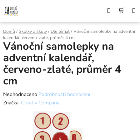
Přejít
Z DŮVODU DOVOLENÉ BUDEME VAŠE
Hledat
NÁK
OBJEDNÁVKY ODESÍLAT AŽ 10. 8. DĚKUJEME
na
ZA POCHOPENÍ A PŘEJEME KRÁSNÉ LÉTO🌞
obsah
KOŠÍ
Domů
/
Školky a školy
/
Dle témat
/
Vánoční samolepky na adventní
kalendář, červeno-zlaté, průměr 4 cm
Vánoční samolepky na
adventní kalendář,
červeno-zlaté, průměr 4
cm
Průměrné
Neohodnoceno
Podrobnosti hodnocení
hodnocení
Značka:
Creativ Company
produktu
je
0,0
z