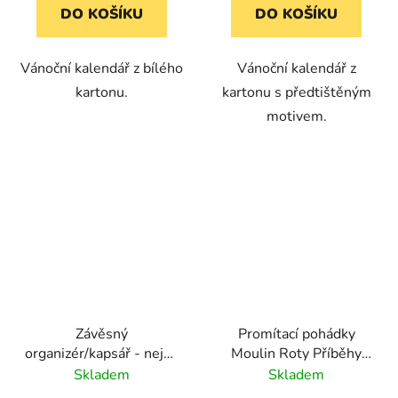
DO KOŠÍKU
DO KOŠÍKU
Vánoční kalendář z bílého
Vánoční kalendář z
kartonu.
kartonu s předtištěným
motivem.
Závěsný
Promítací pohádky
organizér/kapsář - nejen
Moulin Roty Příběhy
na adventní kalendář
Cirkus
Skladem
Skladem
(24 kapes)