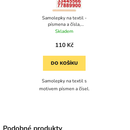
Samolepky na textil -
písmena a čísla,
červená, 1 samolepka
Skladem
cca 1,7 cm na výšku
110 Kč
DO KOŠÍKU
Samolepky na textil s
motivem písmen a čísel.
Podobné produkty