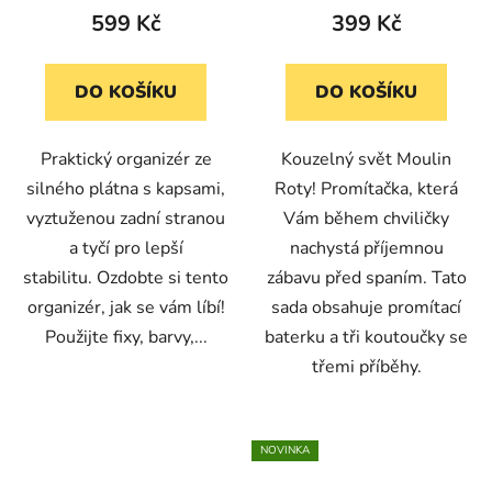
599 Kč
399 Kč
DO KOŠÍKU
DO KOŠÍKU
Praktický organizér ze
Kouzelný svět Moulin
silného plátna s kapsami,
Roty! Promítačka, která
vyztuženou zadní stranou
Vám během chviličky
a tyčí pro lepší
nachystá příjemnou
stabilitu. Ozdobte si tento
zábavu před spaním. Tato
organizér, jak se vám líbí!
sada obsahuje promítací
Použijte fixy, barvy,...
baterku a tři koutoučky se
třemi příběhy.
NOVINKA