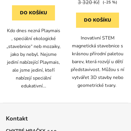
3 320 Kč
(–25 %)
DO KOŠÍKU
DO KOŠÍKU
Kdo dnes nezná Playmais
Inovativní STEM
, speciální ekologické
magnetická stavebnice s
„stavebnice“ neb mozaiky,
krásnou přírodní paletou
jako by nebyl. Nejsme
barev, která rozvíjí u dětí
jediní nabízející Playmais,
představivost. Můžou s ní
ale jsme jediní, kteří
vytvářet 3D stavby nebo
nabízejí speciální
geometrické tvary.
edukativní...
Z
á
Kontakt
p
a
CHYTRÉ HRAČKY, s.r.o.