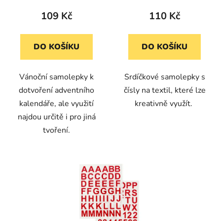
109 Kč
110 Kč
DO KOŠÍKU
DO KOŠÍKU
Vánoční samolepky k
Srdíčkové samolepky s
dotvoření adventního
čísly na textil, které lze
kalendáře, ale využití
kreativně využít.
najdou určitě i pro jiná
tvoření.