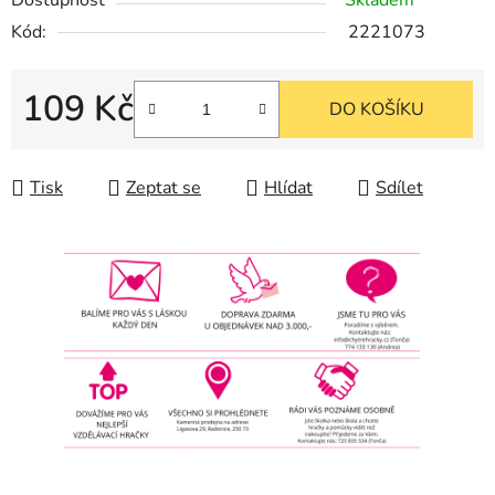
Dostupnost
Skladem
Kód:
2221073
109 Kč
DO KOŠÍKU
Měrná cena:
Tisk
Zeptat se
Hlídat
Sdílet