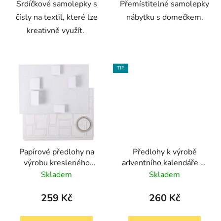
Srdíčkové samolepky s
Přemístitelné samolepky
čísly na textil, které lze
nábytku s domečkem.
kreativně využít.
TIP
Papírové předlohy na
Předlohy k výrobě
výrobu kresleného
adventního kalendáře (3
adventního kalendáře, 5
ks)
Skladem
Skladem
kusů, 30x42 cm
259 Kč
260 Kč