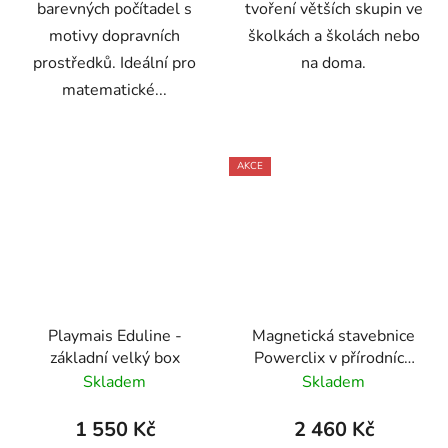
barevných počítadel s
tvoření větších skupin ve
motivy dopravních
školkách a školách nebo
prostředků. Ideální pro
na doma.
matematické...
AKCE
Playmais Eduline -
Magnetická stavebnice
základní velký box
Powerclix v přírodních
barvách - 74 kusů
Skladem
Skladem
1 550 Kč
2 460 Kč