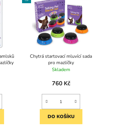
TIP
pamlsků
Chytrá startovací mluvící sada
azlíčky
pro mazlíčky
Skladem
760 Kč
DO KOŠÍKU