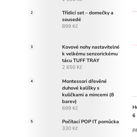
Třídicí set – domečky a
sousedé
899 Kč
Kovové nohy nastavitelné
k velkému senzorickému
tácu TUFF TRAY
2 650 Kč
Montessori dřevěné
duhové kalíšky s
kuličkami a mincemi (8
barev)
H
699 Kč
6
Počítací POP IT pomůcka
330 Kč
P