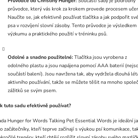
Průvodce od Christiny Hunger:
Součástí sady je podrobný
průvodce, který vás krok za krokem provede procesem učen
Naučíte se, jak efektivně používat tlačítka a jak podpořit sv
psa v rozvíjení slovní zásoby. Tento průvodce je výsledkem 
výzkumu a praktického použití v tréninku psů.
Odolné a snadno použitelné:
Tlačítka jsou vyrobena z
odolného plastu a jsou napájena pomocí AAA baterií (nejs
součástí balení). Jsou navržena tak, aby vydržela dlouhá lét
aktivního používání, takže se můžete těšit na mnoho spole
zážitků se svým psem.
k tuto sadu efektivně používat?
da Hunger for Words Talking Pet Essential Words je ideální j
o začátečníky, kteří teprve začínají s výukou psí komunikace, ta
kročilé trenéry, kteří chtějí rozšířit slovní zásobu svého mazlíč