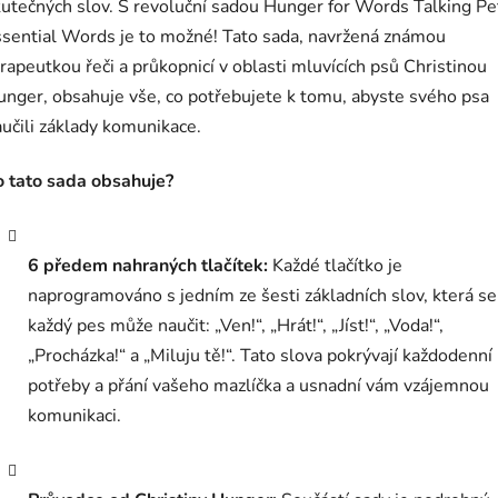
utečných slov. S revoluční sadou Hunger for Words Talking Pe
ssential Words je to možné! Tato sada, navržená známou
rapeutkou řeči a průkopnicí v oblasti mluvících psů Christinou
nger, obsahuje vše, co potřebujete k tomu, abyste svého psa
učili základy komunikace.
o tato sada obsahuje?
6 předem nahraných tlačítek:
Každé tlačítko je
naprogramováno s jedním ze šesti základních slov, která se
každý pes může naučit: „Ven!“, „Hrát!“, „Jíst!“, „Voda!“,
„Procházka!“ a „Miluju tě!“. Tato slova pokrývají každodenní
potřeby a přání vašeho mazlíčka a usnadní vám vzájemnou
komunikaci.