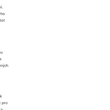
í.
ého
let
ou
a
čných
ak
k pro
ka.