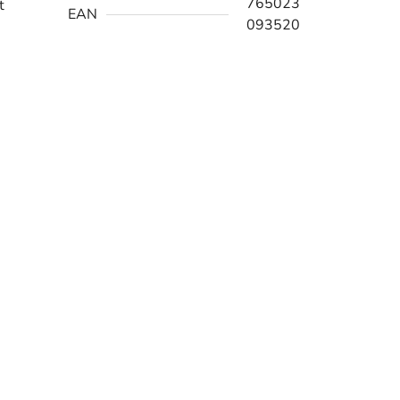
765023
t
EAN
093520