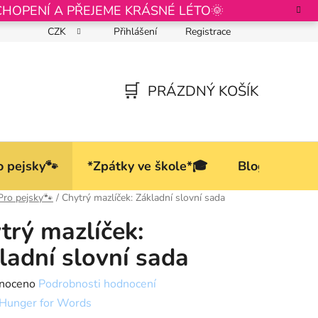
CHOPENÍ A PŘEJEME KRÁSNÉ LÉTO🌞
CZK
Přihlášení
Registrace
Podmínky ochrany osobních údajů
PRÁZDNÝ KOŠÍK
NÁKUPNÍ
KOŠÍK
o pejsky🐾
*Zpátky ve škole*🎓
Blog
Pro pejsky🐾
/
Chytrý mazlíček: Základní slovní sada
trý mazlíček:
ladní slovní sada
né
noceno
Podrobnosti hodnocení
ní
Hunger for Words