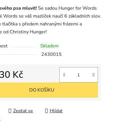
u
svého psa mluvit!
Se sadou Hunger for Words
l Words se váš mazlíček naučí 6 základních slov.
 tlačítka s předem nahranými frázemi a
e od Christiny Hunger!
k.
nost
Skladem
2430015
30 Kč
cena:
DO KOŠÍKU
Zeptat se
Hlídat
t