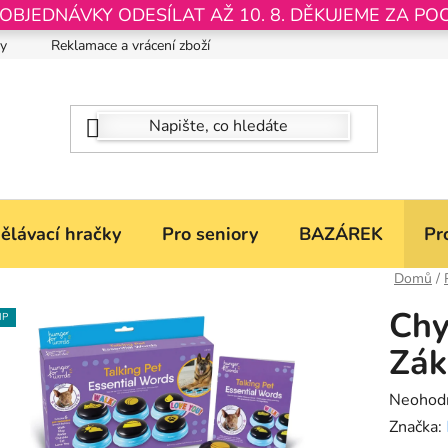
JEDNÁVKY ODESÍLAT AŽ 10. 8. DĚKUJEME ZA PO
by
Reklamace a vrácení zboží
Nastavení souborů Cookies
ělávací hračky
Pro seniory
BAZÁREK
Pr
Domů
/
Chy
IP
Zák
Průměr
Neohod
hodnoce
Značka: