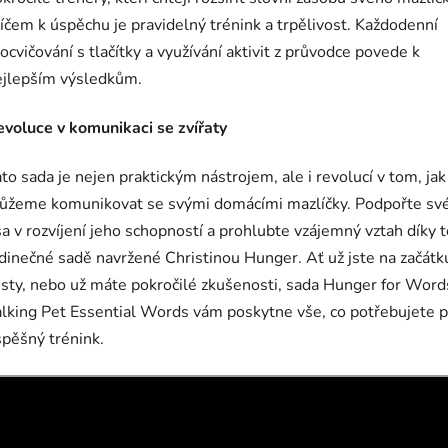
íčem k úspěchu je pravidelný trénink a trpělivost. Každodenní
ocvičování s tlačítky a využívání aktivit z průvodce povede k
ejlepším výsledkům.
evoluce v komunikaci se zvířaty
to sada je nejen praktickým nástrojem, ale i revolucí v tom, jak
ůžeme komunikovat se svými domácími mazlíčky. Podpořte sv
a v rozvíjení jeho schopností a prohlubte vzájemný vztah díky 
dinečné sadě navržené Christinou Hunger. Ať už jste na začátk
sty, nebo už máte pokročilé zkušenosti, sada Hunger for Word
lking Pet Essential Words vám poskytne vše, co potřebujete 
pěšný trénink.