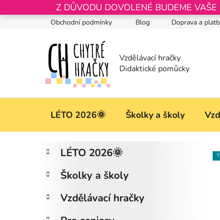
Přejít
Z DŮVODU DOVOLENÉ BUDEME VAŠE OB
na
Obchodní podmínky
Blog
Doprava a plat
obsah
LÉTO 2026🌞
Školky a školy
Vzd
P
K
Přeskočit
LÉTO 2026🌞
a
kategorie
o
T
t
s
Školky a školy
e
t
g
r
Vzdělávací hračky
o
a
r