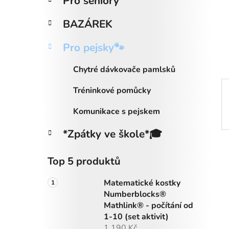
Pro seniory
i
n
e
n
BAZÁREK
í
p
Pro pejsky🐾
a
n
Chytré dávkovače pamlsků
e
Tréninkové pomůcky
l
Komunikace s pejskem
*Zpátky ve škole*🎓
Top 5 produktů
Matematické kostky
Numberblocks®
Mathlink® - počítání od
1-10 (set aktivit)
1 190 Kč