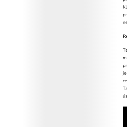
Kl
pr
n
R
Ta
m
ps
je
ce
Ta
ús