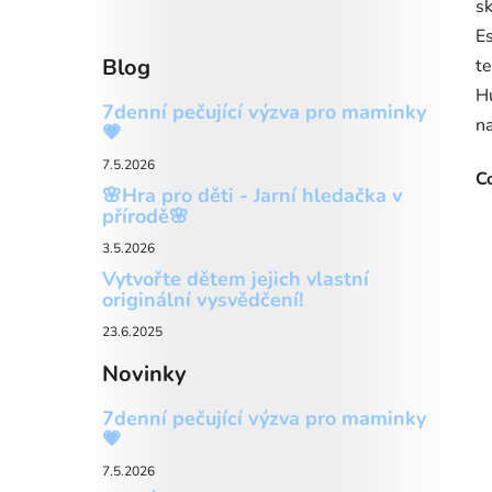
sk
E
Blog
te
Hu
7denní pečující výzva pro maminky
na
💗
7.5.2026
C
🌸Hra pro děti - Jarní hledačka v
přírodě🌸
3.5.2026
Vytvořte dětem jejich vlastní
originální vysvědčení!
23.6.2025
Novinky
7denní pečující výzva pro maminky
💗
7.5.2026