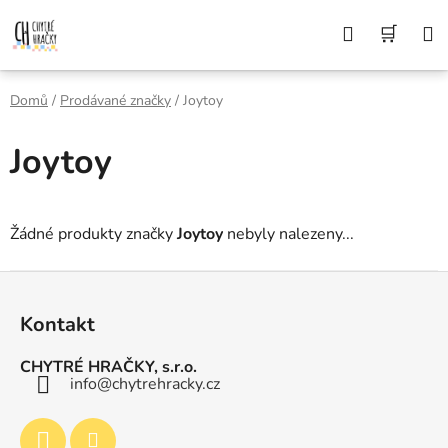
Přejít
Z DŮVODU DOVOLENÉ BUDEME VAŠE
Hledat
NÁK
OBJEDNÁVKY ODESÍLAT AŽ 10. 8. DĚKUJEME
na
ZA POCHOPENÍ A PŘEJEME KRÁSNÉ LÉTO🌞
obsah
KOŠÍ
Domů
/
Prodávané značky
/
Joytoy
Joytoy
Žádné produkty značky
Joytoy
nebyly nalezeny...
Z
á
Kontakt
p
a
CHYTRÉ HRAČKY, s.r.o.
t
info
@
chytrehracky.cz
í