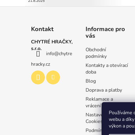
21.8.2025
Z
á
Kontakt
Informace pro
p
vás
a
CHYTRÉ HRAČKY,
t
s.r.o.
Obchodní
info
@
chytre
í
podmínky
hracky.cz
Kontakty a otevírací
doba
Blog
Doprava a platby
Reklamace a
vrácení zboží
Používáme c
Nastavení souborů
webu a díky
Cookies
výkon a použ
Podmínky ochrany