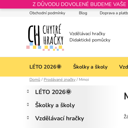
Přejít
Z DŮVODU DOVOLENÉ BUDEME VAŠE OB
na
Obchodní podmínky
Blog
Doprava a plat
obsah
LÉTO 2026🌞
Školky a školy
Vzd
Domů
/
Prodávané značky
/
Mmoi
P
K
Přeskočit
LÉTO 2026🌞
a
kategorie
o
t
s
Školky a školy
e
t
g
Ž
r
Vzdělávací hračky
o
a
r