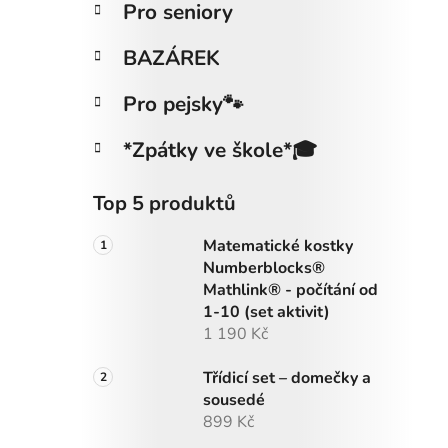
Pro seniory
i
n
e
n
BAZÁREK
í
p
Pro pejsky🐾
a
n
*Zpátky ve škole*🎓
e
l
Top 5 produktů
Matematické kostky
Numberblocks®
Mathlink® - počítání od
1-10 (set aktivit)
1 190 Kč
Třídicí set – domečky a
sousedé
899 Kč