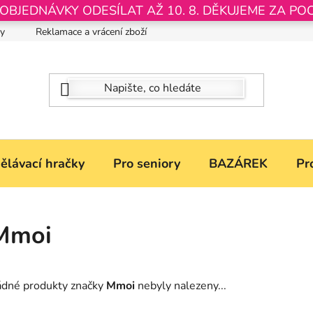
JEDNÁVKY ODESÍLAT AŽ 10. 8. DĚKUJEME ZA PO
by
Reklamace a vrácení zboží
Nastavení souborů Cookies
ělávací hračky
Pro seniory
BAZÁREK
Pr
Mmoi
ádné produkty značky
Mmoi
nebyly nalezeny...