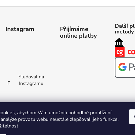
Další p
Instagram
Přijímáme
metody
online platby
Sledovat na
Instagramu
ookies, abychom Vám umožnili pohodlné prohlížení
 analýze provozu webu neustále zlepšovali jeho funkce,
itelnost.