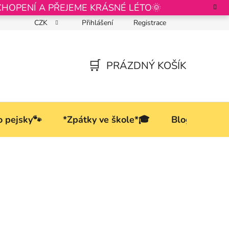
CHOPENÍ A PŘEJEME KRÁSNÉ LÉTO🌞
CZK
Přihlášení
Registrace
Podmínky ochrany osobních údajů
PRÁZDNÝ KOŠÍK
NÁKUPNÍ
KOŠÍK
o pejsky🐾
*Zpátky ve škole*🎓
Blog