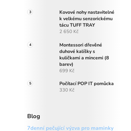
Kovové nohy nastavitelné
k velkému senzorickému
tácu TUFF TRAY
2 650 Kč
Montessori dřevěné
duhové kalíšky s
kuličkami a mincemi (8
barev)
699 Kč
Počítací POP IT pomůcka
330 Kč
Blog
7denní pečující výzva pro maminky