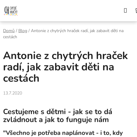
Přejít
Z DŮVODU DOVOLENÉ BUDEME VAŠE
Hle
OBJEDNÁVKY ODESÍLAT AŽ 10. 8. DĚKUJEME
na
ZA POCHOPENÍ A PŘEJEME KRÁSNÉ LÉTO🌞
obsah
Domů
/
Blog
/
Antonie z chytrých hraček radí, jak zabavit děti na
cestách
Antonie z chytrých hraček
radí, jak zabavit děti na
cestách
13.7.2020
Cestujeme s dětmi - jak se to dá
zvládnout a jak to funguje nám
"Všechno je potřeba naplánovat - i to, kdy