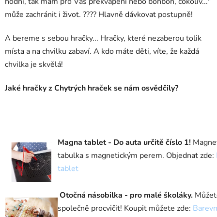
hodní, tak mám pro Vás překvapení nebo bonbon, cokoliv..."
může zachránit i život. ???? Hlavně dávkovat postupně!
A bereme s sebou hračky... Hračky, které nezaberou tolik
místa a na chvilku zabaví. A kdo máte děti, víte, že každá
chvilka je skvělá!
Jaké hračky z Chytrých hraček se nám osvědčily?
Magna tablet - Do auta určitě číslo 1!
Magnet
tabulka s magnetickým perem. Objednat zde:
tablet
Otočná násobilka - pro malé školáky.
Můžet
společně procvičit! Koupit můžete zde:
Barev