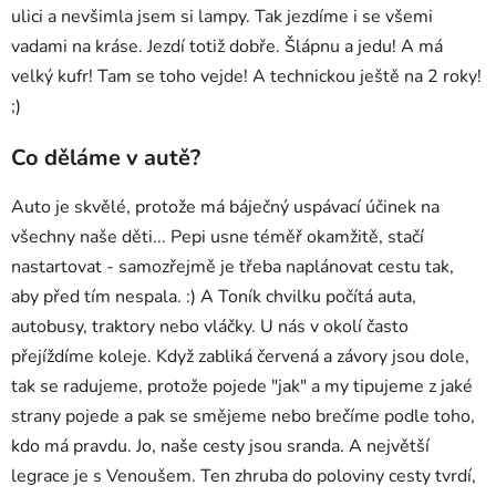
ulici a nevšimla jsem si lampy. Tak jezdíme i se všemi
vadami na kráse. Jezdí totiž dobře. Šlápnu a jedu! A má
velký kufr! Tam se toho vejde! A technickou ještě na 2 roky!
;)
Co děláme v autě?
Auto je skvělé, protože má báječný uspávací účinek na
všechny naše děti... Pepi usne téměř okamžitě, stačí
nastartovat - samozřejmě je třeba naplánovat cestu tak,
aby před tím nespala. :) A Toník chvilku počítá auta,
autobusy, traktory nebo vláčky. U nás v okolí často
přejíždíme koleje. Když zabliká červená a závory jsou dole,
tak se radujeme, protože pojede "jak" a my tipujeme z jaké
strany pojede a pak se smějeme nebo brečíme podle toho,
kdo má pravdu. Jo, naše cesty jsou sranda. A největší
legrace je s Venoušem. Ten zhruba do poloviny cesty tvrdí,