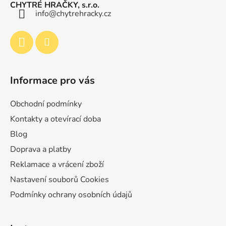
a
CHYTRÉ HRAČKY, s.r.o.
t
info
@
chytrehracky.cz
í
Informace pro vás
Obchodní podmínky
Kontakty a otevírací doba
Blog
Doprava a platby
Reklamace a vrácení zboží
Nastavení souborů Cookies
Podmínky ochrany osobních údajů