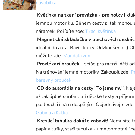
násobilka
Květinka na tkaní provázku - pro holky i klu
jemnou motoriku. Během cesty si tak mohou 
náramek. Pořídíte zde:
Tkací květinka
Magnetická skládačka v plechových deskác
ideální do auta! Baví i kluky. Odzkoušeno. ;) O
můžete zde:
Mandala zen
Provlékací brouček
- spíše pro menší děti od 
Na trénování jemné motoriky. Zakoupit zde:
P
barevný brouček
CD do autorádia na cesty "To jsme my".
Neje
až tak úplně o infantilní dětské texty a příjem
poslouchá i nám dospělým. Objednávejte zde
Gábina a Katka
Kreslící tabulka dokáže zabavit!
Nemusíte t
papír a tužky, stačí tabulka - umělohmotné "pe