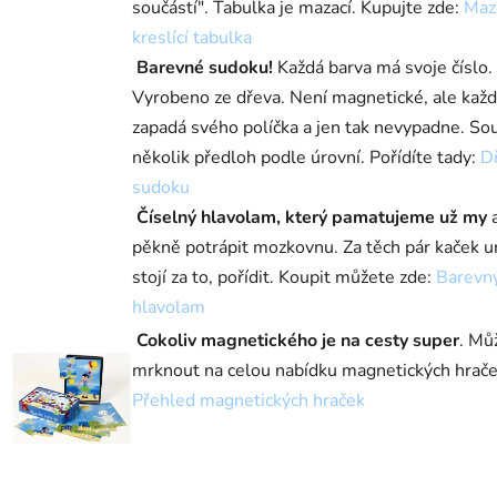
součástí". Tabulka je mazací. Kupujte zde:
Maz
kreslící tabulka
Barevné sudoku!
Každá barva má svoje číslo.
Vyrobeno ze dřeva. Není magnetické, ale každ
zapadá svého políčka a jen tak nevypadne. Sou
několik předloh podle úrovní. Pořídíte tady:
D
sudoku
Číselný hlavolam, který pamatujeme už my
a
pěkně potrápit mozkovnu. Za těch pár kaček ur
stojí za to, pořídit. Koupit můžete zde:
Barevn
hlavolam
Cokoliv magnetického je na cesty super
. Mů
mrknout na celou nabídku magnetických hrače
Přehled magnetických hraček