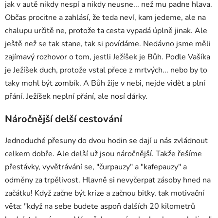
jak v autě nikdy nespí a nikdy neusne... než mu padne hlava.
Občas procitne a zahlásí, že teda neví, kam jedeme, ale na
chalupu určitě ne, protože ta cesta vypadá úplně jinak. Ale
ještě než se tak stane, tak si povídáme. Nedávno jsme měli
zajímavý rozhovor o tom, jestli Ježíšek je Bůh. Podle Vašíka
je Ježíšek duch, protože vstal přece z mrtvých... nebo by to
taky mohl být zombík. A Bůh žije v nebi, nejde vidět a plní
přání. Ježíšek neplní přání, ale nosí dárky.
Náročnější delší cestování
Jednoduché přesuny do dvou hodin se dají u nás zvládnout
celkem dobře. Ale delší už jsou náročnější. Takže řešíme
přestávky, vyvětrávání se, "čurpauzy" a "kafepauzy" a
odměny za trpělivost. Hlavně si nevyčerpat zásoby hned na
začátku! Když začne být krize a začnou bitky, tak motivační
věta: "když na sebe budete aspoň dalších 20 kilometrů