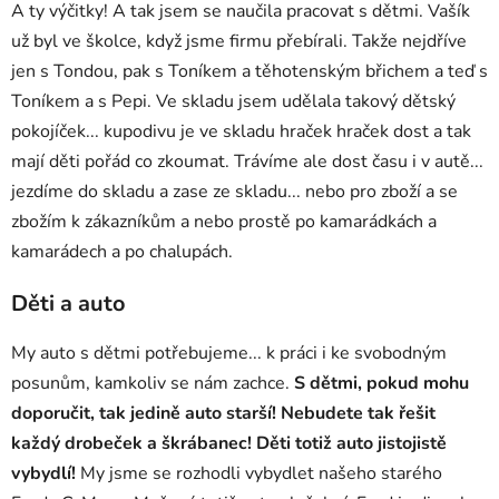
A ty výčitky! A tak jsem se naučila pracovat s dětmi. Vašík
už byl ve školce, když jsme firmu přebírali. Takže nejdříve
jen s Tondou, pak s Toníkem a těhotenským břichem a teď s
Toníkem a s Pepi. Ve skladu jsem udělala takový dětský
pokojíček... kupodivu je ve skladu hraček hraček dost a tak
mají děti pořád co zkoumat. Trávíme ale dost času i v autě...
jezdíme do skladu a zase ze skladu... nebo pro zboží a se
zbožím k zákazníkům a nebo prostě po kamarádkách a
kamarádech a po chalupách.
Děti a auto
My auto s dětmi potřebujeme... k práci i ke svobodným
posunům, kamkoliv se nám zachce.
S dětmi, pokud mohu
doporučit, tak jedině auto starší! Nebudete tak řešit
každý drobeček a škrábanec! Děti totiž auto jistojistě
vybydlí!
My jsme se rozhodli vybydlet našeho starého