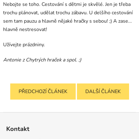
Nebojte se toho. Cestování s dětmi je skvělé. Jen je třeba
trochu plánovat, udělat trochu zábavu. U delšího cestování
sem tam pauzu a hlavně nějaké hračky s sebou! ;) A zase...
hlavně nestresovat!
Užívejte prázdniny.
Antonie z Chytrých hraček a spol. ;)
PŘEDCHOZÍ ČLÁNEK
DALŠÍ ČLÁNEK
Z
á
Kontakt
p