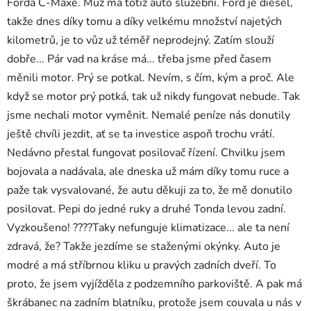
Forda C-Maxe. Muž má totiž auto služební. Ford je diesel,
takže dnes díky tomu a díky velkému množství najetých
kilometrů, je to vůz už téměř neprodejný. Zatím slouží
dobře... Pár vad na kráse má... třeba jsme před časem
měnili motor. Prý se potkal. Nevím, s čím, kým a proč. Ale
když se motor prý potká, tak už nikdy fungovat nebude. Tak
jsme nechali motor vyměnit. Nemalé peníze nás donutily
ještě chvíli jezdit, ať se ta investice aspoň trochu vrátí.
Nedávno přestal fungovat posilovač řízení. Chvilku jsem
bojovala a nadávala, ale dneska už mám díky tomu ruce a
paže tak vysvalované, že autu děkuji za to, že mě donutilo
posilovat. Pepi do jedné ruky a druhé Tonda levou zadní.
Vyzkoušeno! ????Taky nefunguje klimatizace... ale ta není
zdravá, že? Takže jezdíme se staženými okýnky. Auto je
modré a má stříbrnou kliku u pravých zadních dveří. To
proto, že jsem vyjížděla z podzemního parkoviště. A pak má
škrábanec na zadním blatníku, protože jsem couvala u nás v