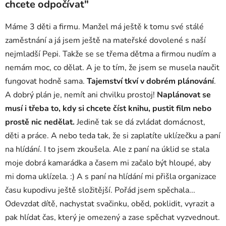
chcete odpočívat"
Máme 3 děti a firmu. Manžel má ještě k tomu své stálé
zaměstnání a já jsem ještě na mateřské dovolené s naší
nejmladší Pepi. Takže se se třema dětma a firmou nudím a
nemám moc, co dělat. A je to tím, že jsem se musela naučit
fungovat hodně sama.
Tajemství tkví v dobrém plánování
.
A dobrý plán je, nemít ani chvilku prostoj!
Naplánovat se
musí i třeba to, kdy si chcete číst knihu, pustit film nebo
prostě nic nedělat.
Jedině tak se dá zvládat domácnost,
děti a práce. A nebo teda tak, že si zaplatíte uklízečku a paní
na hlídání. I to jsem zkoušela. Ale z paní na úklid se stala
moje dobrá kamarádka a časem mi začalo být hloupé, aby
mi doma uklízela. :) A s paní na hlídání mi přišla organizace
času kupodivu ještě složitější. Pořád jsem spěchala...
Odevzdat dítě, nachystat svačinku, oběd, poklidit, vyrazit a
pak hlídat čas, který je omezený a zase spěchat vyzvednout.