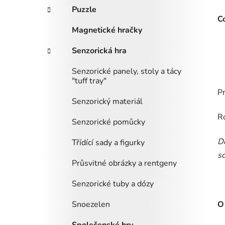
Puzzle
Co
Magnetické hračky
Senzorická hra
Senzorické panely, stoly a tácy
"tuff tray"
Pr
Senzorický materiál
R
Senzorické pomůcky
Do
Třídící sady a figurky
s
Průsvitné obrázky a rentgeny
Senzorické tuby a dózy
Snoezelen