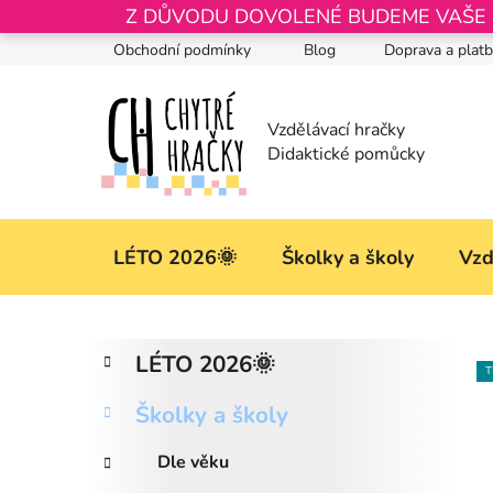
Přejít
Z DŮVODU DOVOLENÉ BUDEME VAŠE OB
na
Obchodní podmínky
Blog
Doprava a plat
obsah
LÉTO 2026🌞
Školky a školy
Vzd
P
K
Přeskočit
LÉTO 2026🌞
a
kategorie
o
T
t
s
Školky a školy
e
t
g
r
Dle věku
o