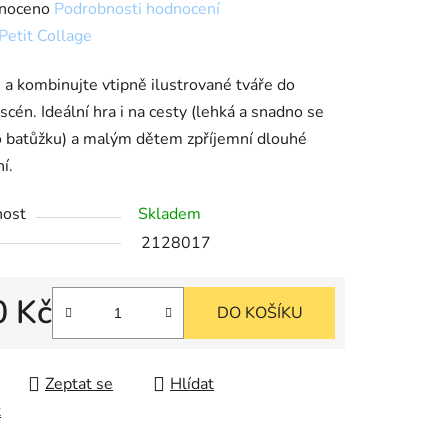
né
noceno
Podrobnosti hodnocení
ní
Petit Collage
u
 a kombinujte vtipně ilustrované tváře do
scén. I
deální hra i na cesty (lehká a snadno se
o batůžku) a malým dětem zpříjemní dlouhé
í.
k.
nost
Skladem
2128017
0 Kč
DO KOŠÍKU
cena:
Zeptat se
Hlídat
t