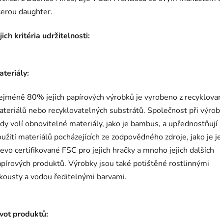
cerou daughter.
jich kritéria udržitelnosti:
teriály:
ejméně 80% jejich papírových výrobků je vyrobeno z recyklova
teriálů nebo recyklovatelných substrátů. Společnost při výro
dy volí obnovitelné materiály, jako je bambus, a upřednostňují
užití materiálů pocházejících ze zodpovědného zdroje, jako je je
evo certifikované FSC pro jejich hračky a mnoho jejich dalších
pírových produktů. Výrobky jsou také potištěné rostlinnými
kousty a vodou ředitelnými barvami.
ivot produktů: