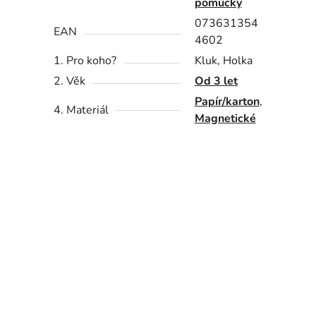
pomůcky
073631354
EAN
4602
1. Pro koho?
Kluk, Holka
2. Věk
Od 3 let
Papír/karton
,
4. Materiál
Magnetické