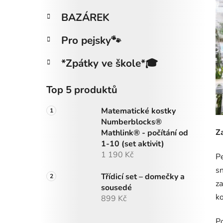
BAZÁREK
Pro pejsky🐾
*Zpátky ve škole*🎓
Top 5 produktů
Matematické kostky
Numberblocks®
Z
Mathlink® - počítání od
1-10 (set aktivit)
1 190 Kč
Pe
sn
Třídicí set – domečky a
za
sousedé
ko
899 Kč
Po