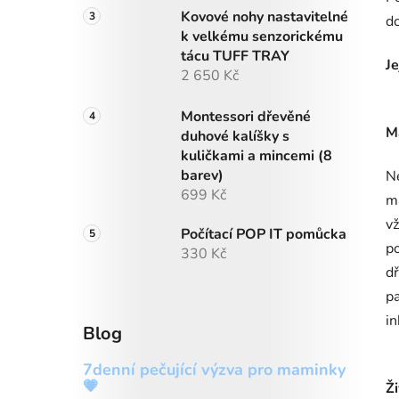
Kovové nohy nastavitelné
d
k velkému senzorickému
tácu TUFF TRAY
Je
2 650 Kč
Montessori dřevěné
Ma
duhové kalíšky s
kuličkami a mincemi (8
barev)
N
699 Kč
ma
vž
Počítací POP IT pomůcka
po
330 Kč
dř
pa
in
Blog
7denní pečující výzva pro maminky
💗
Ž