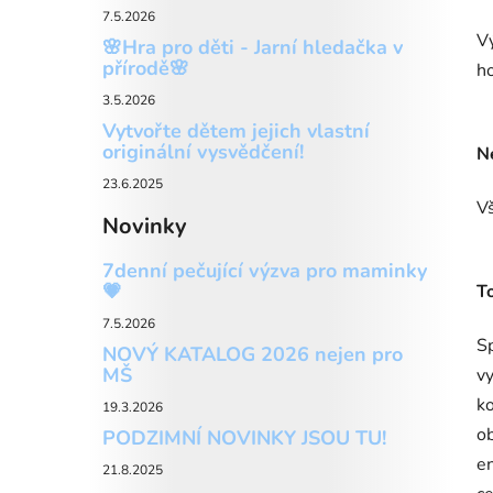
7.5.2026
Vý
🌸Hra pro děti - Jarní hledačka v
přírodě🌸
ho
3.5.2026
Vytvořte dětem jejich vlastní
originální vysvědčení!
N
23.6.2025
Vš
Novinky
7denní pečující výzva pro maminky
💗
T
7.5.2026
Sp
NOVÝ KATALOG 2026 nejen pro
MŠ
vy
ko
19.3.2026
ob
PODZIMNÍ NOVINKY JSOU TU!
e
21.8.2025