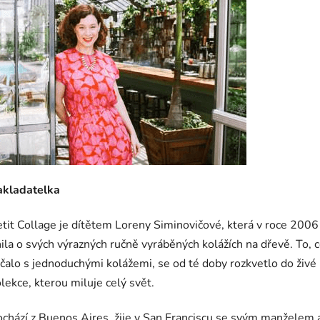
akladatelka
tit Collage je dítětem Loreny Siminovičové, která v roce 2006
ila o svých výrazných ručně vyráběných kolážích na dřevě. To, 
čalo s jednoduchými kolážemi, se od té doby rozkvetlo do živé
lekce, kterou miluje celý svět.
chází z Buenos Aires, žije v San Franciscu se svým manželem a