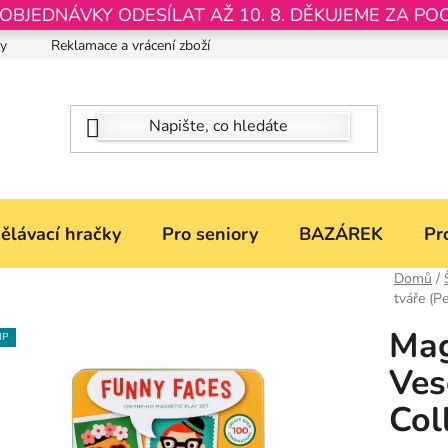
JEDNÁVKY ODESÍLAT AŽ 10. 8. DĚKUJEME ZA PO
by
Reklamace a vrácení zboží
Nastavení souborů Cookies
ělávací hračky
Pro seniory
BAZÁREK
Pr
Domů
/
tváře (Pe
Mag
IP
Ves
Col