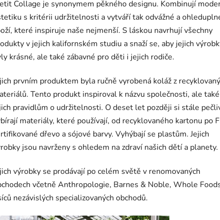
etit Collage je synonymem pěkného designu. Kombinují moder
tetiku s kritérii udržitelnosti a vytváří tak odvážné a ohledupln
oží, které inspiruje naše nejmenší. S láskou navrhují všechny
odukty v jejich kalifornském studiu a snaží se, aby jejich výrob
ly krásné, ale také zábavné pro děti i jejich rodiče.
jich prvním produktem byla ručně vyrobená koláž z recyklovan
teriálů. Tento produkt inspiroval k názvu společnosti, ale také
jich pravidlům o udržitelnosti. O deset let později si stále pečli
bírají materiály, které používají, od recyklovaného kartonu po 
rtifikované dřevo a sójové barvy. Vyhýbají se plastům. Jejich
robky jsou navrženy s ohledem na zdraví našich dětí a planety.
jich výrobky se prodávají po celém světě v renomovaných
bchodech včetně Anthropologie, Barnes & Noble, Whole Foods
síců nezávislých specializovaných obchodů.