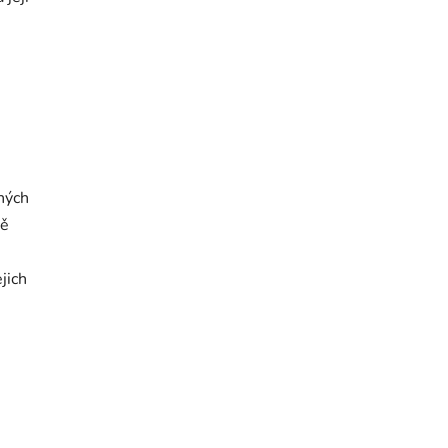
ných
bě
jich