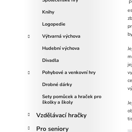
Společenské hry
P
es
Knihy
zb
Logopedie
pr
by
Výtvarná výchova
Hudební výchova
Je
ma
Divadla
je
Pohybové a venkovní hry
vy
ce
Drobné dárky
vý
Sety pomůcek a hraček pro
školky a školy
Je
o
Vzdělávací hračky
ti
Pro seniory