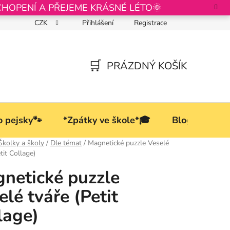
CHOPENÍ A PŘEJEME KRÁSNÉ LÉTO🌞
CZK
Přihlášení
Registrace
Podmínky ochrany osobních údajů
PRÁZDNÝ KOŠÍK
NÁKUPNÍ
KOŠÍK
o pejsky🐾
*Zpátky ve škole*🎓
Blog
Školky a školy
/
Dle témat
/
Magnetické puzzle Veselé
tit Collage)
netické puzzle
elé tváře (Petit
lage)