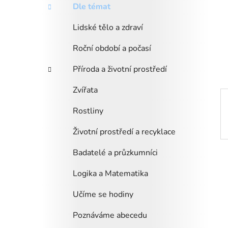
a
r
Dle témat
i
n
e
n
Lidské tělo a zdraví
í
Roční období a počasí
p
a
Příroda a životní prostředí
n
Zvířata
e
l
Rostliny
Životní prostředí a recyklace
Badatelé a průzkumníci
Logika a Matematika
Učíme se hodiny
Poznáváme abecedu