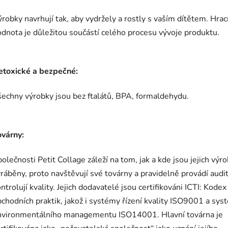
robky navrhují tak, aby vydržely a rostly s vaším dítětem. Hrac
dnota je důležitou součástí celého procesu vývoje produktu.
etoxické a bezpečné:
echny výrobky jsou bez ftalátů, BPA, formaldehydu.
ovárny:
olečnosti Petit Collage záleží na tom, jak a kde jsou jejich výr
ráběny, proto navštěvují své továrny a pravidelně provádí audit
ntrolují kvality. Jejich dodavatelé jsou certifikováni ICTI: Kodex
chodních praktik, jakož i systémy řízení kvality ISO9001 a sy
nvironmentálního managementu ISO14001. Hlavní továrna je