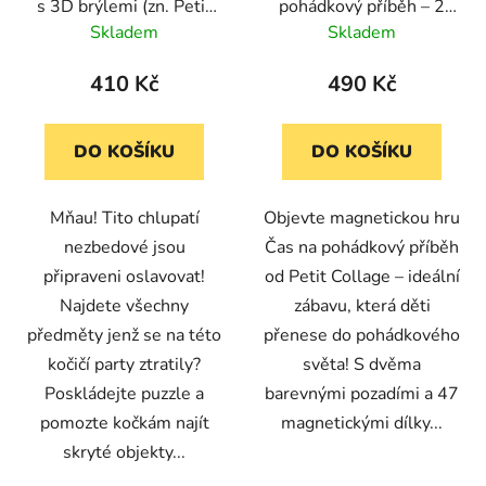
s 3D brýlemi (zn. Petit
pohádkový příběh – 2
d
k
Collage)
pozadí, 47 dílků (Petit
Skladem
Skladem
u
t
Collage)
k
ů
410 Kč
490 Kč
t
ů
DO KOŠÍKU
DO KOŠÍKU
Mňau! Tito chlupatí
Objevte magnetickou hru
nezbedové jsou
Čas na pohádkový příběh
připraveni oslavovat!
od Petit Collage – ideální
Najdete všechny
zábavu, která děti
předměty jenž se na této
přenese do pohádkového
kočičí party ztratily?
světa! S dvěma
Poskládejte puzzle a
barevnými pozadími a 47
pomozte kočkám najít
magnetickými dílky...
skryté objekty...