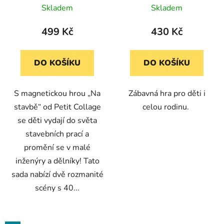
(2 scény, 40
celou rodinu (Petit
Skladem
Skladem
magnetických dílků)
Collage)
499 Kč
430 Kč
DO KOŠÍKU
DO KOŠÍKU
S magnetickou hrou „Na
Zábavná hra pro děti i
stavbě“ od Petit Collage
celou rodinu.
se děti vydají do světa
stavebních prací a
promění se v malé
inženýry a dělníky! Tato
sada nabízí dvě rozmanité
scény s 40...