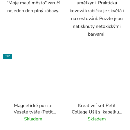
"Moje malé město" zaručí
umělkyni. Praktická
nejeden den plný zábavy.
kovová krabička je skvělá i
na cestování. Puzzle jsou
natisknuty netoxickými
barvami.
TIP
Magnetické puzzle
Kreativní set Petit
Veselé tváře (Petit
Collage Ušij si kabelku -
Collage)
Liška
Skladem
Skladem