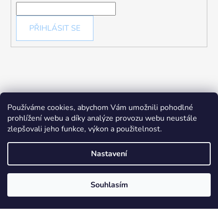
PŘIHLÁSIT SE
Používáme cookies, abychom Vám umožnili pohodlné
prohlížení webu a díky analýze provozu webu neustále
zlepšovali jeho funkce, výkon a použitelnost.
Nastavení
Souhlasím
Vytvořil Shoptet