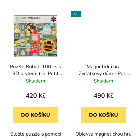
TIP
Puzzle Roboti 100 ks s
Magnetická hra
3D brýlemi (zn. Petit
Zvířátkový dům - Petit
Collage)
Collage (2 pozadí, 72
Skladem
Skladem
dílků)
420 Kč
490 Kč
DO KOŠÍKU
DO KOŠÍKU
Složte puzzle a pomocí
Objevte magnetickou hru