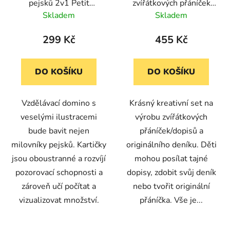
pejsků 2v1 Petit
zvířátkových přáníček
Collage
Petit Collage
Skladem
Skladem
299 Kč
455 Kč
DO KOŠÍKU
DO KOŠÍKU
Vzdělávací domino s
Krásný kreativní set na
veselými ilustracemi
výrobu zvířátkových
bude bavit nejen
přáníček/dopisů a
milovníky pejsků. Kartičky
originálního deníku. Děti
jsou oboustranné a rozvíjí
mohou posílat tajné
pozorovací schopnosti a
dopisy, zdobit svůj deník
zároveň učí počítat a
nebo tvořit originální
vizualizovat množství.
přáníčka. Vše je...