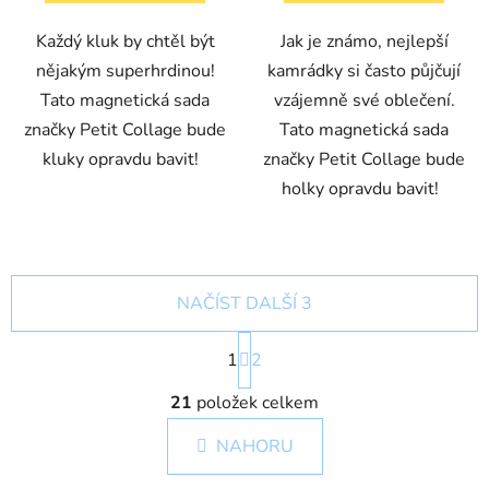
Každý kluk by chtěl být
Jak je známo, nejlepší
nějakým superhrdinou!
kamrádky si často půjčují
Tato magnetická sada
vzájemně své oblečení.
značky Petit Collage bude
Tato magnetická sada
kluky opravdu bavit!
značky Petit Collage bude
holky opravdu bavit!
NAČÍST DALŠÍ 3
S
1
t
2
r
O
á
21
položek celkem
v
n
l
k
NAHORU
á
o
d
v