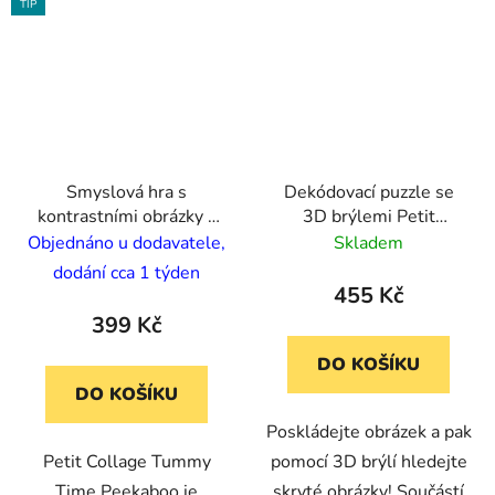
TIP
Smyslová hra s
Dekódovací puzzle se
kontrastními obrázky a
3D brýlemi Petit
zrcátkem pro nejmenší
Collage
Objednáno u dodavatele,
Skladem
Peekaboo - Petit
dodání cca 1 týden
Collage
455 Kč
399 Kč
DO KOŠÍKU
DO KOŠÍKU
Poskládejte obrázek a pak
Petit Collage Tummy
pomocí 3D brýlí hledejte
Time Peekaboo je
skryté obrázky! Součástí