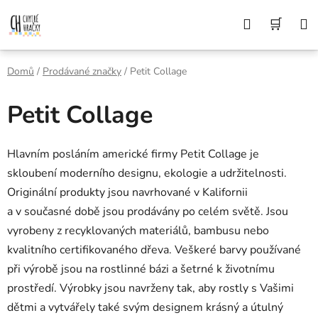
Přejít
Z DŮVODU DOVOLENÉ BUDEME VAŠE
Hledat
NÁK
OBJEDNÁVKY ODESÍLAT AŽ 10. 8. DĚKUJEME
na
ZA POCHOPENÍ A PŘEJEME KRÁSNÉ LÉTO🌞
obsah
KOŠÍ
Domů
/
Prodávané značky
/
Petit Collage
Petit Collage
Hlavním posláním americké firmy Petit Collage je
skloubení moderního designu, ekologie a udržitelnosti.
Originální produkty jsou navrhované v Kalifornii
a v současné době jsou prodávány po celém světě. Jsou
vyrobeny z recyklovaných materiálů, bambusu nebo
kvalitního certifikovaného dřeva. Veškeré barvy používané
při výrobě jsou na rostlinné bázi a šetrné k životnímu
prostředí. Výrobky jsou navrženy tak, aby rostly s Vašimi
dětmi a vytvářely také svým designem krásný a útulný