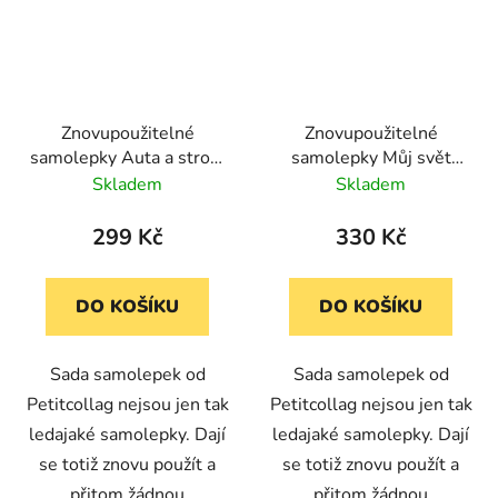
Znovupoužitelné
Znovupoužitelné
samolepky Auta a stroje
samolepky Můj svět
(Petit Collage)
zvířat Petit Collage
Skladem
Skladem
299 Kč
330 Kč
DO KOŠÍKU
DO KOŠÍKU
Sada samolepek od
Sada samolepek od
Petitcollag nejsou jen tak
Petitcollag nejsou jen tak
ledajaké samolepky. Dají
ledajaké samolepky. Dají
se totiž znovu použít a
se totiž znovu použít a
přitom žádnou
přitom žádnou