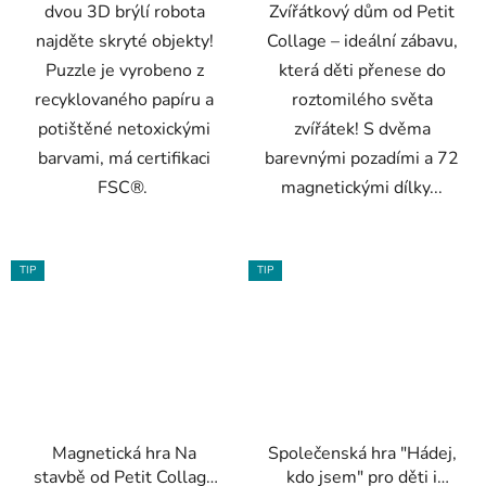
dvou 3D brýlí robota
Zvířátkový dům od Petit
najděte skryté objekty!
Collage – ideální zábavu,
Puzzle je vyrobeno z
která děti přenese do
recyklovaného papíru a
roztomilého světa
potištěné netoxickými
zvířátek! S dvěma
barvami, má certifikaci
barevnými pozadími a 72
FSC®.
magnetickými dílky...
TIP
TIP
Magnetická hra Na
Společenská hra "Hádej,
stavbě od Petit Collage
kdo jsem" pro děti i