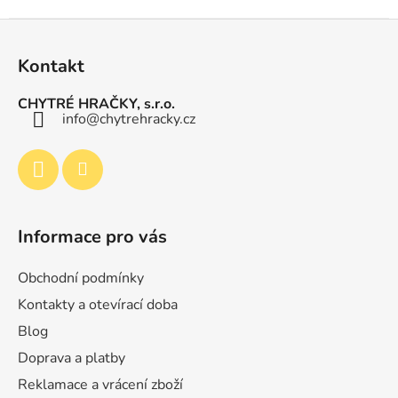
a
á
Z
c
n
í
á
í
Kontakt
p
p
r
a
CHYTRÉ HRAČKY, s.r.o.
v
t
info
@
chytrehracky.cz
k
í
y
v
ý
p
i
Informace pro vás
s
u
Obchodní podmínky
Kontakty a otevírací doba
Blog
Doprava a platby
Reklamace a vrácení zboží