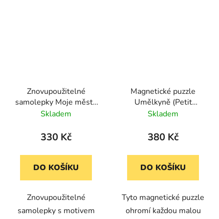
Znovupoužitelné
Magnetické puzzle
samolepky Moje město
Umělkyně (Petit
Petit Collage
Collage)
Skladem
Skladem
330 Kč
380 Kč
DO KOŠÍKU
DO KOŠÍKU
Znovupoužitelné
Tyto magnetické puzzle
samolepky s motivem
ohromí každou malou