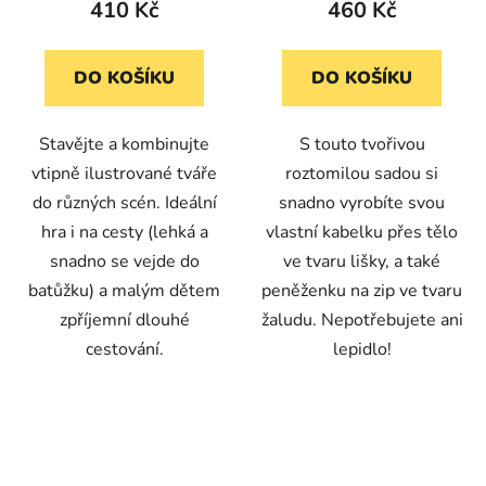
410 Kč
460 Kč
DO KOŠÍKU
DO KOŠÍKU
Stavějte a kombinujte
S touto tvořivou
vtipně ilustrované tváře
roztomilou sadou si
do různých scén. Ideální
snadno vyrobíte svou
hra i na cesty (lehká a
vlastní kabelku přes tělo
snadno se vejde do
ve tvaru lišky, a také
batůžku) a malým dětem
peněženku na zip ve tvaru
zpříjemní dlouhé
žaludu. Nepotřebujete ani
cestování.
lepidlo!