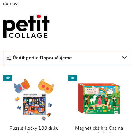
domov.
Ř
Řadit podle:
Doporučujeme
a
z
V
e
TIP
TIP
ý
n
p
í
i
p
s
r
p
o
r
d
Puzzle Kočky 100 dílků
Magnetická hra Čas na
o
u