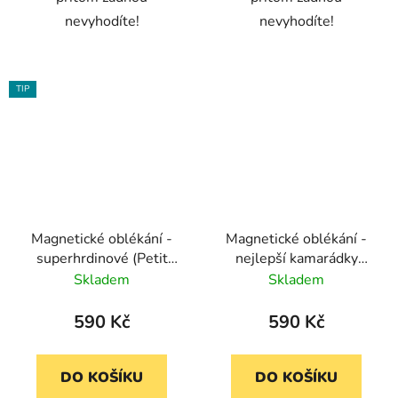
nevyhodíte!
nevyhodíte!
TIP
Magnetické oblékání -
Magnetické oblékání -
superhrdinové (Petit
nejlepší kamarádky
Collage)
(Petit Collage)
Skladem
Skladem
590 Kč
590 Kč
DO KOŠÍKU
DO KOŠÍKU