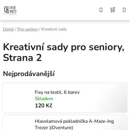
Přejít
Z DŮVODU DOVOLENÉ BUDEME VAŠE
Hledat
NÁK
OBJEDNÁVKY ODESÍLAT AŽ 10. 8. DĚKUJEME
na
ZA POCHOPENÍ A PŘEJEME KRÁSNÉ LÉTO🌞
obsah
KOŠÍ
Domů
/
Pro seniory
/
Kreativní sady
Kreativní sady pro seniory
,
Strana 2
Nejprodávanější
Fixy na textil, 6 barev
Skladem
120 Kč
Hlavolamová pokladnička A-Maze-Ing
Trezor (iDventure)