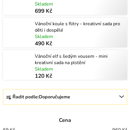
Skladem
699 Kč
Vánoční koule s flitry – kreativní sada pro
děti i dospělé
Skladem
490 Kč
Vánoční elf s šedým vousem - mini
kreativní sada na plstění
Skladem
120 Kč
Ř
Řadit podle:
Doporučujeme
a
z
e
Cena
n
69
Kč
960
Kč