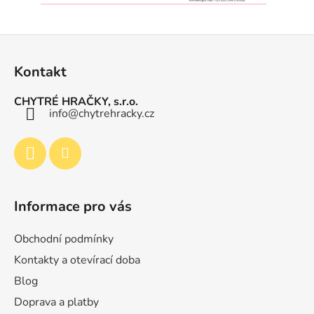
v
ý
p
Z
i
á
s
Kontakt
p
u
a
CHYTRÉ HRAČKY, s.r.o.
t
info
@
chytrehracky.cz
í
Informace pro vás
Obchodní podmínky
Kontakty a otevírací doba
Blog
Doprava a platby