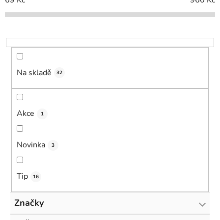
í
p
r
o
d
u
Na skladě
k
32
t
ů
Akce
1
Novinka
3
Tip
16
Značky