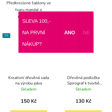
Předkreslené šablony ve
tvaru mandal o
rozměrech...
SLEVA 100,-
NA PRVNÍ
ANO
NE
TIP
NÁKUP?
Kreativní dřevěná sada
Dřevěná podložka
na výrobu páva
Spirograf k tvorbě
geometrických spirál
Skladem
Skladem
150 Kč
130 Kč