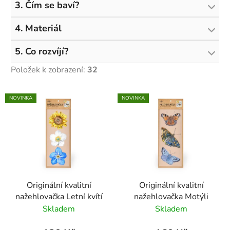
3. Čím se baví?
4. Materiál
5. Co rozvíjí?
Položek k zobrazení:
32
V
NOVINKA
NOVINKA
ý
p
i
s
p
r
Originální kvalitní
Originální kvalitní
o
nažehlovačka Letní kvítí
nažehlovačka Motýli
d
Skladem
Skladem
u
k