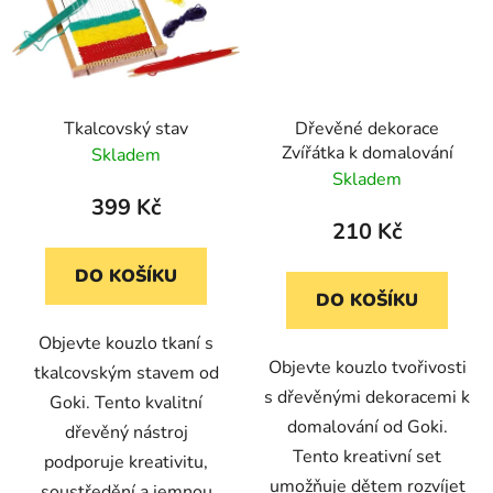
Tkalcovský stav
Dřevěné dekorace
Zvířátka k domalování
Skladem
Skladem
399 Kč
210 Kč
DO KOŠÍKU
DO KOŠÍKU
Objevte kouzlo tkaní s
Objevte kouzlo tvořivosti
tkalcovským stavem od
s dřevěnými dekoracemi k
Goki. Tento kvalitní
domalování od Goki.
dřevěný nástroj
Tento kreativní set
podporuje kreativitu,
umožňuje dětem rozvíjet
soustředění a jemnou