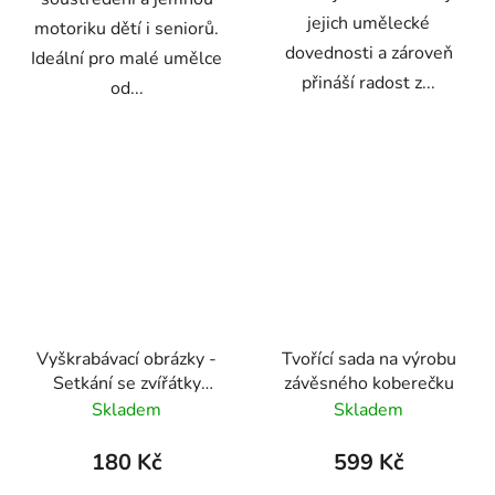
jejich umělecké
motoriku dětí i seniorů.
dovednosti a zároveň
Ideální pro malé umělce
přináší radost z...
od...
Vyškrabávací obrázky -
Tvořící sada na výrobu
Setkání se zvířátky
závěsného koberečku
DJECO
Skladem
Skladem
180 Kč
599 Kč