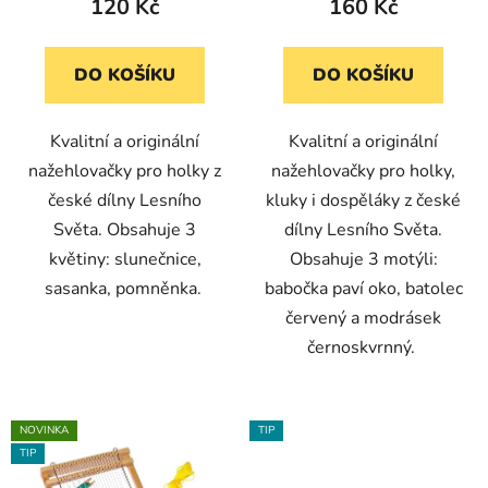
120 Kč
160 Kč
t
ů
DO KOŠÍKU
DO KOŠÍKU
Kvalitní a originální
Kvalitní a originální
nažehlovačky pro holky z
nažehlovačky pro holky,
české dílny Lesního
kluky i dospěláky z české
Světa. Obsahuje 3
dílny Lesního Světa.
květiny: slunečnice,
Obsahuje 3 motýli:
sasanka, pomněnka.
babočka paví oko, batolec
červený a modrásek
černoskvrnný.
NOVINKA
TIP
TIP