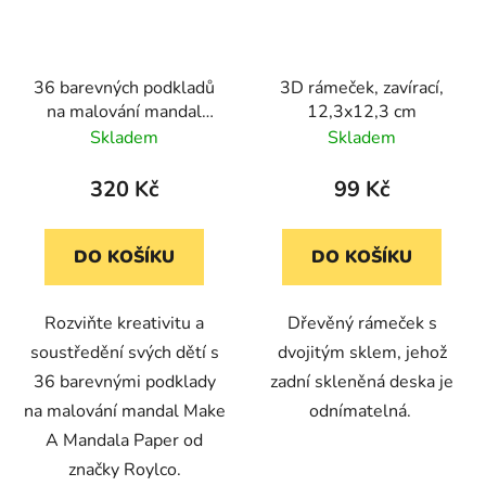
36 barevných podkladů
3D rámeček, zavírací,
na malování mandal
12,3x12,3 cm
(28x28 cm)
Skladem
Skladem
320 Kč
99 Kč
DO KOŠÍKU
DO KOŠÍKU
Rozviňte kreativitu a
Dřevěný rámeček s
soustředění svých dětí s
dvojitým sklem, jehož
36 barevnými podklady
zadní skleněná deska je
na malování mandal Make
odnímatelná.
A Mandala Paper od
značky Roylco.