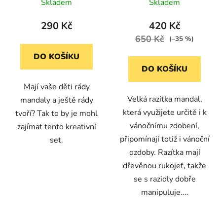
květinka na náramky
průměr 7,5 cm
Skladem
Skladem
290 Kč
420 Kč
650 Kč
(–35 %)
DO KOŠÍKU
DO KOŠÍKU
Mají vaše děti rády
Velká razítka mandal,
mandaly a ještě rády
která využijete určitě i k
tvoří? Tak to by je mohl
vánočnímu zdobení,
zajímat tento kreativní
připomínají totiž i vánoční
set.
ozdoby. Razítka mají
dřevěnou rukojeť, takže
se s razidly dobře
manipuluje....