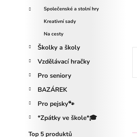
i
n
e
n
Společenské a stolní hry
í
Kreativní sady
p
a
Na cesty
n
Školky a školy
e
l
Vzdělávací hračky
Pro seniory
BAZÁREK
Pro pejsky🐾
*Zpátky ve škole*🎓
Top 5 produktů