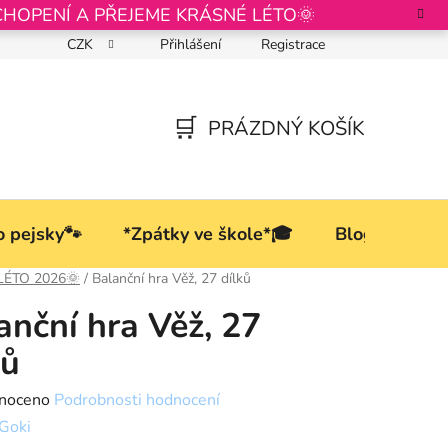
CHOPENÍ A PŘEJEME KRÁSNÉ LÉTO🌞
CZK
Přihlášení
Registrace
Podmínky ochrany osobních údajů
PRÁZDNÝ KOŠÍK
NÁKUPNÍ
KOŠÍK
o pejsky🐾
*Zpátky ve škole*🎓
Blog
LÉTO 2026🌞
/
Balanční hra Věž, 27 dílků
anční hra Věž, 27
ků
né
noceno
Podrobnosti hodnocení
ní
Goki