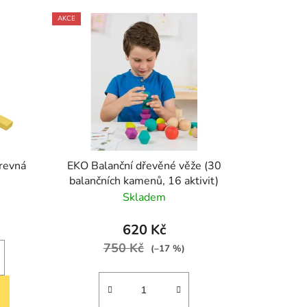
AKCE
revná
EKO Balanční dřevěné věže (30
balančních kamenů, 16 aktivit)
Skladem
620 Kč
750 Kč
(–17 %)