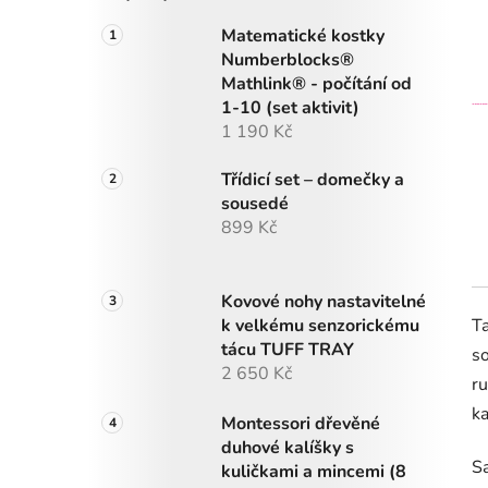
Matematické kostky
Numberblocks®
Mathlink® - počítání od
1-10 (set aktivit)
1 190 Kč
Třídicí set – domečky a
sousedé
899 Kč
Kovové nohy nastavitelné
k velkému senzorickému
Ta
tácu TUFF TRAY
so
2 650 Kč
ru
ka
Montessori dřevěné
duhové kalíšky s
Sa
kuličkami a mincemi (8