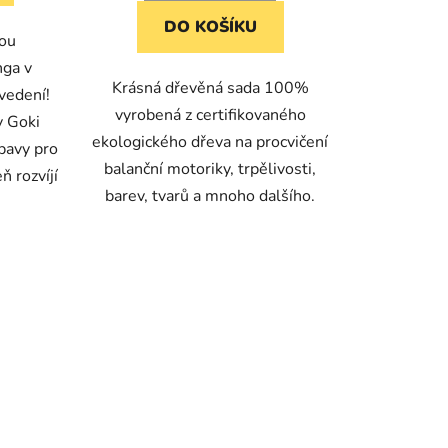
DO KOŠÍKU
nou
nga v
Krásná dřevěná sada 100%
vedení!
vyrobená z certifikovaného
y Goki
ekologického dřeva na procvičení
bavy pro
balanční motoriky, trpělivosti,
ň rozvíjí
barev, tvarů a mnoho dalšího.