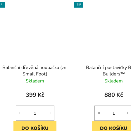
IP
TIP
Balanční dřevěná houpačka (zn.
Balanční postavičky 
Small Foot)
Builders™
Skladem
Skladem
399 Kč
880 Kč
DO KOŠÍKU
DO KOŠÍKU