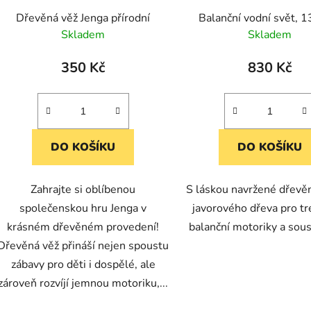
Dřevěná věž Jenga přírodní
Balanční vodní svět, 1
Skladem
Skladem
350 Kč
830 Kč
DO KOŠÍKU
DO KOŠÍKU
Zahrajte si oblíbenou
S láskou navržené dřevěn
společenskou hru Jenga v
javorového dřeva pro t
krásném dřevěném provedení!
balanční motoriky a sous
Dřevěná věž přináší nejen spoustu
zábavy pro děti i dospělé, ale
zároveň rozvíjí jemnou motoriku,...