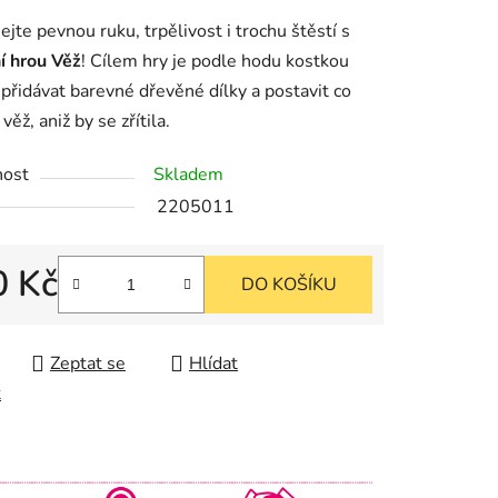
u
jte pevnou ruku, trpělivost i trochu štěstí s
í hrou Věž
! Cílem hry je podle hodu kostkou
přidávat barevné dřevěné dílky a postavit co
věž, aniž by se zřítila.
k.
nost
Skladem
2205011
0 Kč
DO KOŠÍKU
cena:
Zeptat se
Hlídat
t