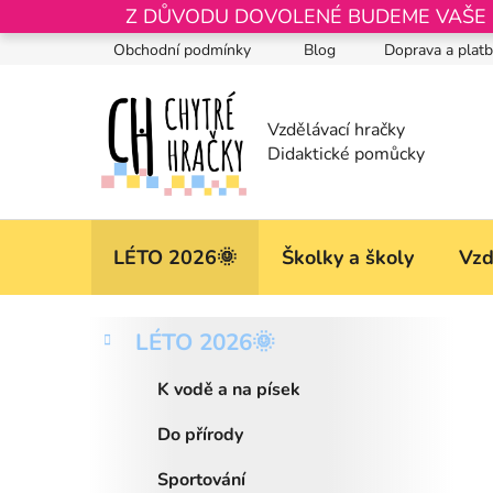
Přejít
Z DŮVODU DOVOLENÉ BUDEME VAŠE OB
na
Obchodní podmínky
Blog
Doprava a plat
obsah
LÉTO 2026🌞
Školky a školy
Vzd
P
K
Přeskočit
LÉTO 2026🌞
a
kategorie
o
t
s
K vodě a na písek
e
t
g
Do přírody
r
o
a
r
Sportování