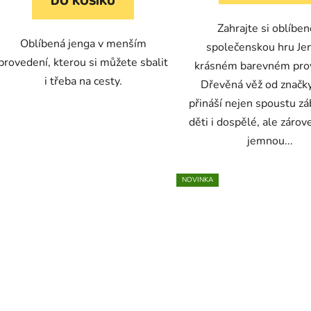
DO KOŠÍKU
Zahrajte si oblíbe
Oblíbená jenga v menším
společenskou hru Je
provedení, kterou si můžete sbalit
krásném barevném pro
i třeba na cesty.
Dřevěná věž od značk
přináší nejen spoustu zá
děti i dospělé, ale zárove
jemnou...
NOVINKA