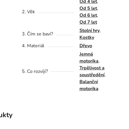
Od 4 let
,
Od 5 let
,
2. Věk
Od 6 let
,
Od 7 let
Stolní hry
,
3. Čím se baví?
Kostky
4. Materiál
Dřevo
Jemná
motorika
,
Trpělivost a
5. Co rozvíjí?
soustředění
,
Balanční
motorika
ukty