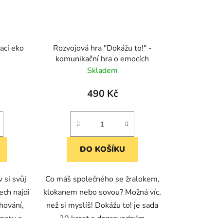
ací eko
Rozvojová hra "Dokážu to!" -
komunikační hra o emocích
Skladem
490 Kč
DO KOŠÍKU
 si svůj
Co máš společného se žralokem,
ech najdi
klokanem nebo sovou? Možná víc,
hování,
než si myslíš! Dokážu to! je sada