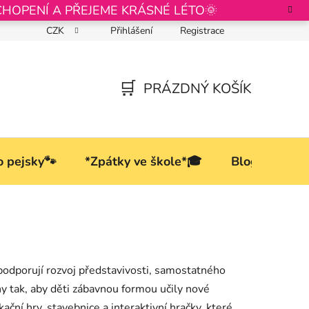
CHOPENÍ A PŘEJEME KRÁSNÉ LÉTO🌞
CZK
Přihlášení
Registrace
Podmínky ochrany osobních údajů
PRÁZDNÝ KOŠÍK
NÁKUPNÍ
KOŠÍK
o pejsky🐾
*Zpátky ve škole*🎓
Blog
 podporují rozvoj představivosti, samostatného
ny tak, aby děti zábavnou formou učily nové
ační hry, stavebnice a interaktivní hračky, které