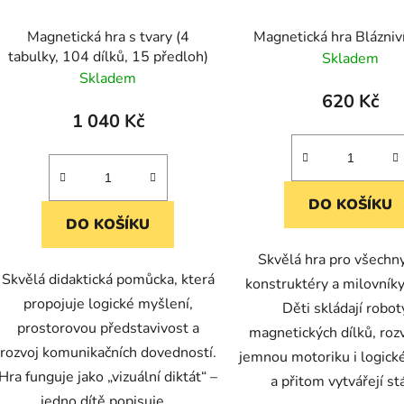
Magnetická hra s tvary (4
Magnetická hra Blázniví
tabulky, 104 dílků, 15 předloh)
Skladem
Skladem
620 Kč
1 040 Kč
DO KOŠÍKU
DO KOŠÍKU
Skvělá hra pro všechn
Skvělá didaktická pomůcka, která
konstruktéry a milovníky
propojuje logické myšlení,
Děti skládají robot
prostorovou představivost a
magnetických dílků, rozví
rozvoj komunikačních dovedností.
jemnou motoriku i logick
Hra funguje jako „vizuální diktát“ –
a přitom vytvářejí stá
jedno dítě popisuje...