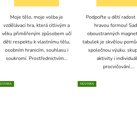
Moje tělo, moje volba je
Podpořte u dětí radost 
vzdělávací hra, která citlivým a
hravou formou! Sad
věku přiměřeným způsobem učí
oboustranných magnet
děti respektu k vlastnímu tělu,
tabulek je skvělou pomů
osobním hranicím, souhlasu i
společnou výuku, sku
soukromí. Prostřednictvím...
aktivity i individuá
procvičování....
OVINKA
NOVINKA