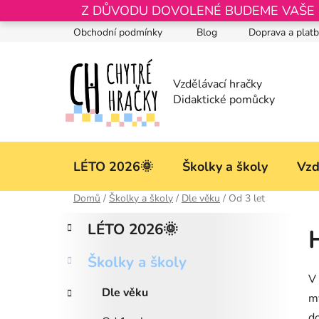
Přejít
Z DŮVODU DOVOLENÉ BUDEME VAŠE OB
na
Obchodní podmínky
Blog
Doprava a plat
obsah
LÉTO 2026🌞
Školky a školy
Vzd
Domů
/
Školky a školy
/
Dle věku
/
Od 3 let
P
K
Přeskočit
LÉTO 2026🌞
a
kategorie
o
t
s
Školky a školy
e
t
V 
g
r
Dle věku
o
my
a
r
do