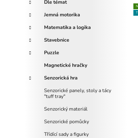
Dle témat
N
ý
T
Jemná motorika
p
i
Matematika a logika
s
Stavebnice
p
r
Puzzle
o
Magnetické hračky
d
u
Senzorická hra
k
t
Senzorické panely, stoly a tácy
"tuff tray"
ů
Senzorický materiál
Senzorické pomůcky
Třídící sady a figurky