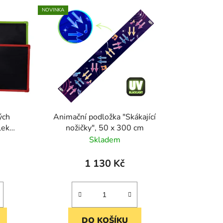
e
NOVINKA
n
í
p
r
o
d
u
k
ých
Animační podložka "Skákající
t
lek
nožičky", 50 x 300 cm
ů
 nebo
Skladem
1 130 Kč
DO KOŠÍKU