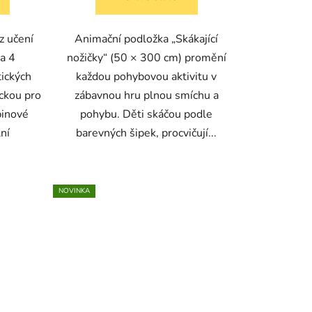
z učení
Animační podložka „Skákající
a 4
nožičky“ (50 × 300 cm) promění
ických
každou pohybovou aktivitu v
ckou pro
zábavnou hru plnou smíchu a
pinové
pohybu. Děti skáčou podle
lní
barevných šipek, procvičují...
NOVINKA