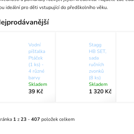
ou ideální pro děti vstupující do předškolního věku.
ejprodávanější
Vodní
Stagg
píšťalka
HB SET,
Ptáček
sada
(1 ks) -
ručních
4 různé
zvonků
barvy
(8 ks)
Skladem
Skladem
39 Kč
1 320 Kč
tránka
1
z
23
-
407
položek celkem