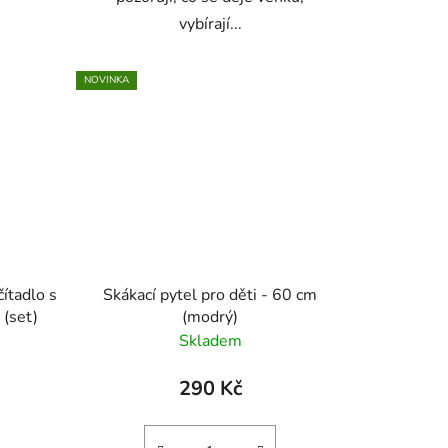
vybírají...
NOVINKA
ítadlo s
Skákací pytel pro děti - 60 cm
 (set)
(modrý)
Skladem
290 Kč
)