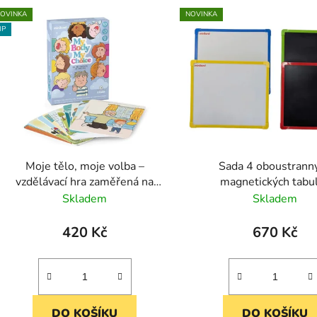
V
OVINKA
NOVINKA
IP
Moje tělo, moje volba –
Sada 4 oboustrann
vzdělávací hra zaměřená na
magnetických tabu
téma souhlasu a soukromí
(popisovatelné fixem
Skladem
Skladem
křídou)
420 Kč
670 Kč
DO KOŠÍKU
DO KOŠÍKU