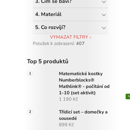
3. Čím se baví?
4. Materiál
5. Co rozvíjí?
VYMAZAT FILTRY
Položek k zobrazení:
407
Top 5 produktů
Matematické kostky
Numberblocks®
Mathlink® - počítání od
1-10 (set aktivit)
N
1 190 Kč
Třídicí set – domečky a
sousedé
899 Kč