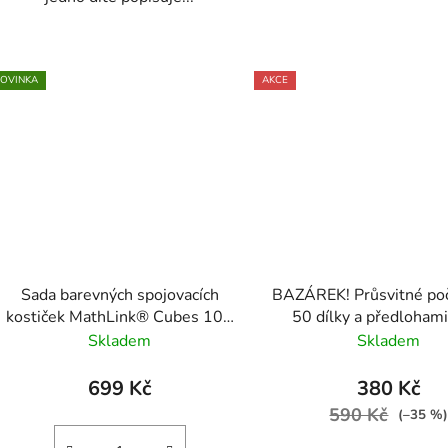
OVINKA
AKCE
Sada barevných spojovacích
BAZÁREK! Průsvitné poč
kostiček MathLink® Cubes 100
50 dílky a předlohami
ks
Skladem
Skladem
699 Kč
380 Kč
590 Kč
(–35 %