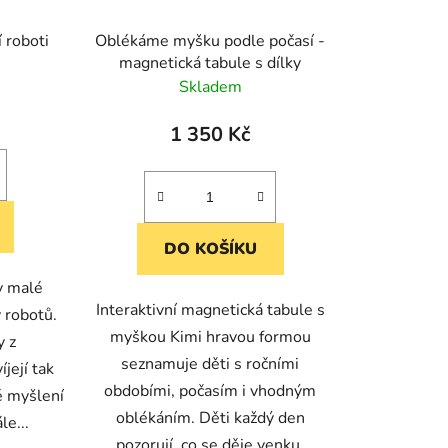
 roboti
Oblékáme myšku podle počasí -
magnetická tabule s dílky
Skladem
1 350 Kč
DO KOŠÍKU
y malé
Interaktivní magnetická tabule s
 robotů.
myškou Kimi hravou formou
y z
seznamuje děti s ročními
její tak
obdobími, počasím i vhodným
é myšlení
oblékáním. Děti každý den
le...
pozorují, co se děje venku,