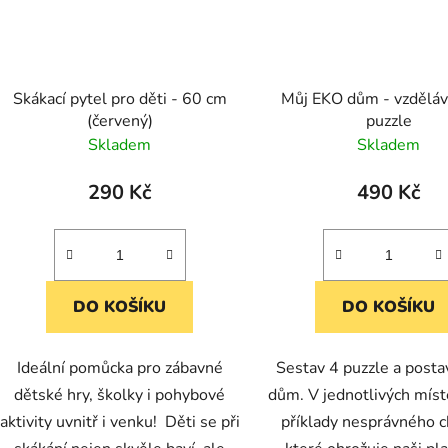
Skákací pytel pro děti - 60 cm
Můj EKO dům - vzděláv
(červený)
puzzle
Skladem
Skladem
290 Kč
490 Kč
DO KOŠÍKU
DO KOŠÍKU
Ideální pomůcka pro zábavné
Sestav 4 puzzle a postav
dětské hry, školky i pohybové
dům. V jednotlivých míst
aktivity uvnitř i venku! Děti se při
příklady nesprávného c