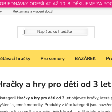
JEDNÁVKY ODESÍLAT AŽ 10. 8. DĚKUJEME ZA PO
by
Reklamace a vrácení zboží
Nastavení souborů Cookies
ělávací hračky
Pro seniory
BAZÁREK
Pr
Hračky a hry pro děti od 3 let
kategorii
Hračky a hry pro děti od 3 let
objevíte hračky, které
šlení a jemné motoriky. Produkty v této kategorii jsou navrže
vednosti a pomáhaly rozvíjet jejich kreativitu. Najdete zde eduk