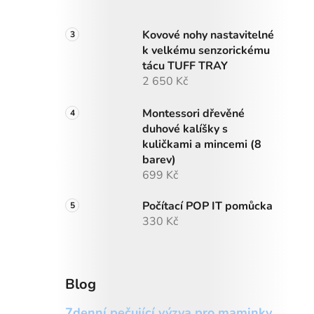
Kovové nohy nastavitelné
k velkému senzorickému
tácu TUFF TRAY
2 650 Kč
Montessori dřevěné
duhové kalíšky s
kuličkami a mincemi (8
barev)
699 Kč
Počítací POP IT pomůcka
330 Kč
Blog
7denní pečující výzva pro maminky