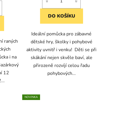
DO KOŠÍKU
Ideální pomůcka pro zábavné
ní raných
dětské hry, školky i pohybové
ckých
aktivity uvnitř i venku! Děti se při
cka i na
skákání nejen skvěle baví, ale
Bazárkový
přirozeně rozvíjí celou řadu
bí 12
pohybových...
...
NOVINKA