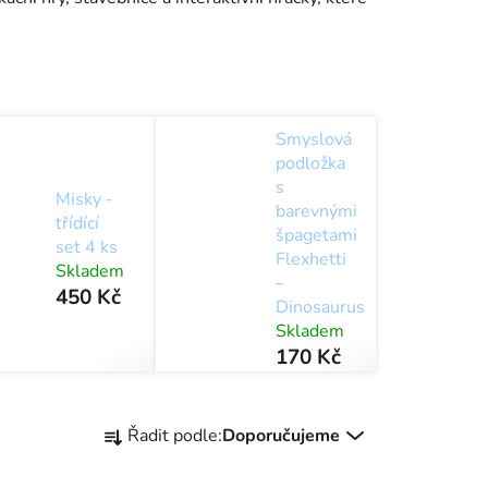
Smyslová
podložka
s
Misky -
barevnými
třídící
špagetami
set 4 ks
Flexhetti
Skladem
–
450 Kč
Dinosaurus
Skladem
170 Kč
Ř
Řadit podle:
Doporučujeme
a
z