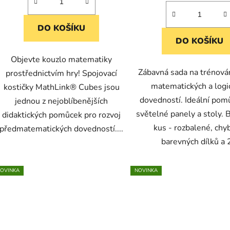
DO KOŠÍKU
DO KOŠÍKU
Objevte kouzlo matematiky
Zábavná sada na trénová
prostřednictvím hry! Spojovací
matematických a logi
kostičky MathLink® Cubes jsou
dovedností. Ideální pomů
jednou z nejoblíbenějších
světelné panely a stoly. 
didaktických pomůcek pro rozvoj
kus - rozbalené, chy
předmatematických dovedností....
barevných dílků a 2
OVINKA
NOVINKA