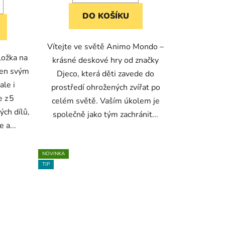
DO KOŠÍKU
Vítejte ve světě Animo Mondo –
ložka na
krásné deskové hry od značky
jen svým
Djeco, která děti zavede do
le i
prostředí ohrožených zvířat po
e z 5
celém světě. Vaším úkolem je
ých dílů,
společně jako tým zachránit...
 a...
NOVINKA
TIP