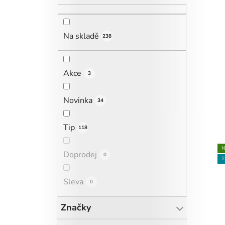
Na skladě
238
Akce
3
Novinka
34
Tip
118
N
Doprodej
0
T
Sleva
0
Značky