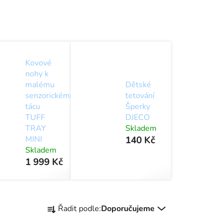
Kovové
nohy k
malému
Dětské
senzorickému
tetování
tácu
Šperky
TUFF
DJECO
TRAY
Skladem
MINI
140 Kč
Skladem
1 999 Kč
Ř
Řadit podle:
Doporučujeme
a