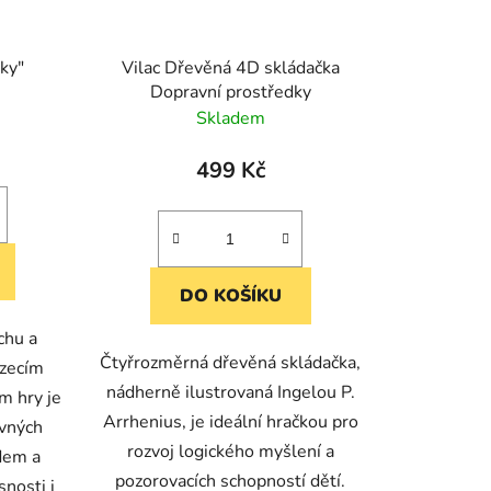
vky"
Vilac Dřevěná 4D skládačka
Dopravní prostředky
Skladem
499 Kč
DO KOŠÍKU
chu a
Čtyřrozměrná dřevěná skládačka,
ázecím
nádherně ilustrovaná Ingelou P.
m hry je
Arrhenius, je ideální hračkou pro
evných
rozvoj logického myšlení a
dem a
pozorovacích schopností dětí.
nosti i