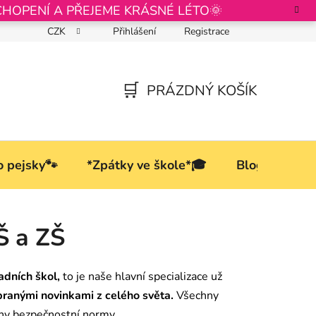
CHOPENÍ A PŘEJEME KRÁSNÉ LÉTO🌞
CZK
Přihlášení
Registrace
Podmínky ochrany osobních údajů
PRÁZDNÝ KOŠÍK
NÁKUPNÍ
KOŠÍK
o pejsky🐾
*Zpátky ve škole*🎓
Blog
Š a ZŠ
adních škol,
to je naše hlavní specializace už
branými novinkami z celého světa.
Všechny
hny bezpečnostní normy.