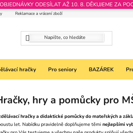
JEDNÁVKY ODESÍLAT AŽ 10. 8. DĚKUJEME ZA PO
by
Reklamace a vrácení zboží
Nastavení souborů Cookies
ělávací hračky
Pro seniory
BAZÁREK
Pr
Hračky, hry a pomůcky pro M
zdělávací hračky a didaktické pomůcky do mateřských a zákl
poustu let. Nabídku pravidelně doplňujeme těmi
nejlepšími vy
račky pro Vás testujeme a všechny naše produkty splňují všec