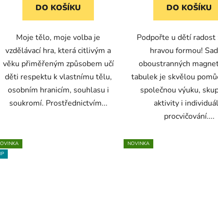
DO KOŠÍKU
DO KOŠÍKU
Moje tělo, moje volba je
Podpořte u dětí radost 
vzdělávací hra, která citlivým a
hravou formou! Sad
věku přiměřeným způsobem učí
oboustranných magnet
děti respektu k vlastnímu tělu,
tabulek je skvělou pomů
osobním hranicím, souhlasu i
společnou výuku, sku
soukromí. Prostřednictvím...
aktivity i individuá
procvičování....
OVINKA
NOVINKA
IP