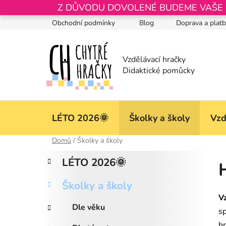
Přejít
Z DŮVODU DOVOLENÉ BUDEME VAŠE OB
na
Obchodní podmínky
Blog
Doprava a plat
obsah
LÉTO 2026🌞
Školky a školy
Vzd
Domů
/
Školky a školy
P
K
Přeskočit
LÉTO 2026🌞
a
kategorie
o
t
s
Školky a školy
e
t
V
g
r
Dle věku
o
s
a
r
h