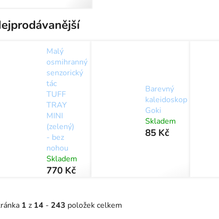
školky a školy
ejprodávanější
Malý
osmihranný
senzorický
tác
Barevný
TUFF
kaleidoskop
TRAY
Goki
MINI
Skladem
(zelený)
85 Kč
- bez
nohou
Skladem
770 Kč
tránka
1
z
14
-
243
položek celkem