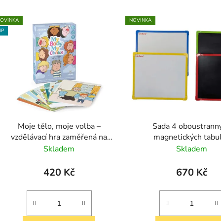
V
OVINKA
NOVINKA
IP
Moje tělo, moje volba –
Sada 4 oboustrann
vzdělávací hra zaměřená na
magnetických tabu
téma souhlasu a soukromí
(popisovatelné fixem
Skladem
Skladem
křídou)
420 Kč
670 Kč