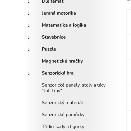
Dle témat
i
n
e
n
Jemná motorika
í
Matematika a logika
p
a
Stavebnice
n
Puzzle
e
l
Magnetické hračky
Senzorická hra
Senzorické panely, stoly a tácy
"tuff tray"
Senzorický materiál
Senzorické pomůcky
Třídící sady a figurky