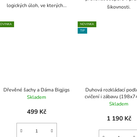
logických úloh, ve kterých...
šikovnosti.
OVINKA
NOVINKA
TIP
Dřevěné šachy a Dáma Bigjigs
Duhová rozkládací podl
cvičení i zábavu (198x
Skladem
Skladem
499 Kč
1 190 Kč