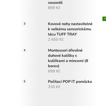
sousedé
899 Kč
N
Kovové nohy nastavitelné
k velkému senzorickému
tácu TUFF TRAY
2 650 Kč
Montessori dřevěné
duhové kalíšky s
kuličkami a mincemi (8
barev)
699 Kč
Počítací POP IT pomůcka
330 Kč