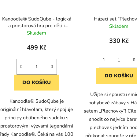
Kanoodle® SudoQube - logická
Házecí set "Plecho
a prostorová hra pro děti i
Skladem
dospělé
Skladem
330 Kč
499 Kč
DO KOŠÍKU
DO KOŠÍKU
Užijte si spoustu smí
Kanoodle® SudoQube je
pohybové zábavy s H
originální hlavolam, který spojuje
setem „Plechovky“! Cíle
principy oblíbeného sudoku s
shodit co nejvíce bar
prostorovými výzvami legendární
plechovek jedním ho
řady Kanoodle®. Čeká na vás 100
překonat soupeře v přes