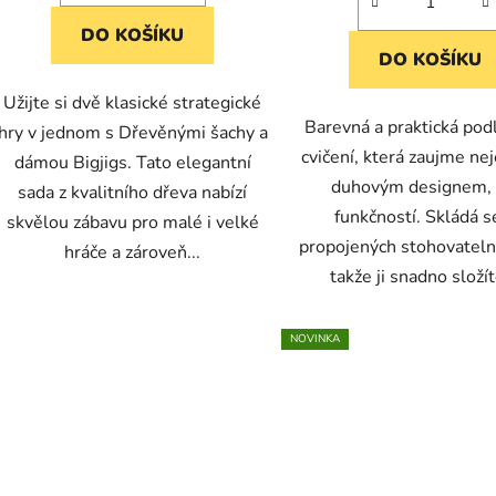
DO KOŠÍKU
DO KOŠÍKU
Užijte si dvě klasické strategické
Barevná a praktická pod
hry v jednom s Dřevěnými šachy a
cvičení, která zaujme ne
dámou Bigjigs. Tato elegantní
duhovým designem, a
sada z kvalitního dřeva nabízí
funkčností. Skládá s
skvělou zábavu pro malé i velké
propojených stohovateln
hráče a zároveň...
takže ji snadno složíte
NOVINKA