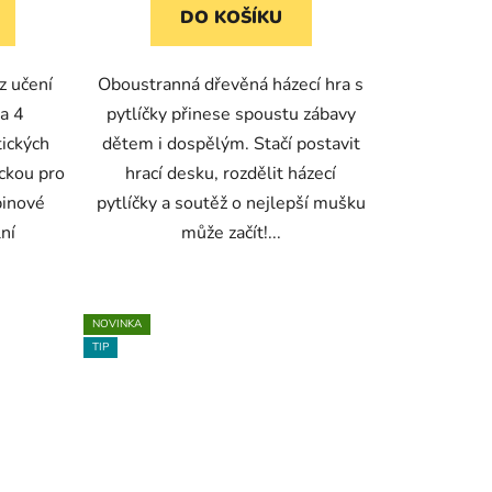
DO KOŠÍKU
z učení
Oboustranná dřevěná házecí hra s
a 4
pytlíčky přinese spoustu zábavy
ických
dětem i dospělým. Stačí postavit
ckou pro
hrací desku, rozdělit házecí
pinové
pytlíčky a soutěž o nejlepší mušku
lní
může začít!...
NOVINKA
TIP