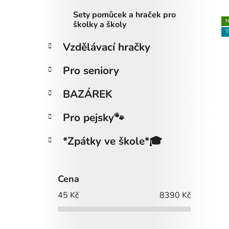
Sety pomůcek a hraček pro
N
školky a školy
ý
T
p
Vzdělávací hračky
i
s
Pro seniory
p
BAZÁREK
r
o
Pro pejsky🐾
d
u
*Zpátky ve škole*🎓
k
t
ů
Cena
45
Kč
8390
Kč