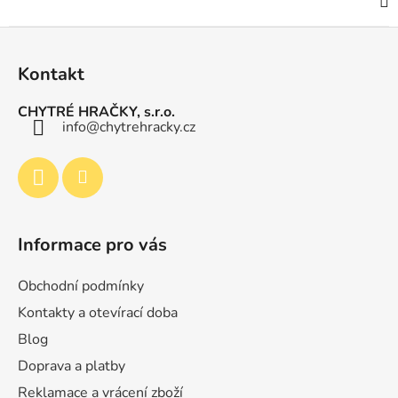
Z
á
Kontakt
p
a
CHYTRÉ HRAČKY, s.r.o.
t
info
@
chytrehracky.cz
í
Informace pro vás
Obchodní podmínky
Kontakty a otevírací doba
Blog
Doprava a platby
Reklamace a vrácení zboží