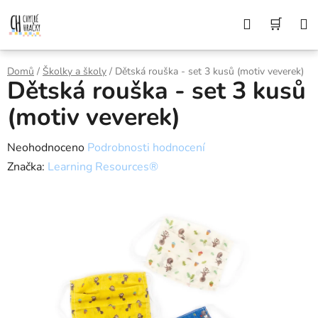
Přejít
Z DŮVODU DOVOLENÉ BUDEME VAŠE
Hledat
NÁK
OBJEDNÁVKY ODESÍLAT AŽ 10. 8. DĚKUJEME
na
ZA POCHOPENÍ A PŘEJEME KRÁSNÉ LÉTO🌞
obsah
KOŠÍ
Domů
/
Školky a školy
/
Dětská rouška - set 3 kusů (motiv veverek)
Dětská rouška - set 3 kusů
(motiv veverek)
Průměrné
Neohodnoceno
Podrobnosti hodnocení
hodnocení
Značka:
Learning Resources®
produktu
DOPRODEJ
je
0,0
z
5
hvězdiček.