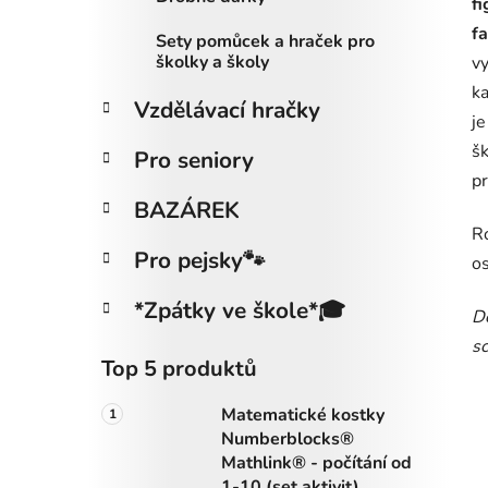
fi
f
Sety pomůcek a hraček pro
školky a školy
vy
ka
Vzdělávací hračky
j
šk
Pro seniory
pr
BAZÁREK
R
Pro pejsky🐾
os
*Zpátky ve škole*🎓
Do
sc
Top 5 produktů
Matematické kostky
Numberblocks®
Mathlink® - počítání od
1-10 (set aktivit)