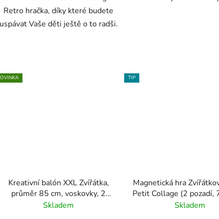
Retro hračka, díky které budete
uspávat Vaše děti ještě o to radši.
OVINKA
TIP
Kreativní balón XXL Zvířátka,
Magnetická hra Zvířátko
průměr 85 cm, voskovky, 2
Petit Collage (2 pozadí, 
nafukovací balóny a pratelný
Skladem
Skladem
potah