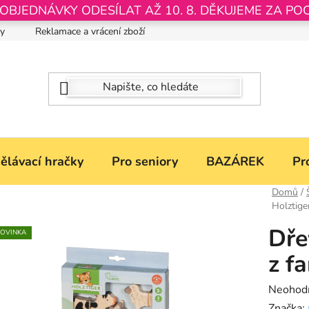
JEDNÁVKY ODESÍLAT AŽ 10. 8. DĚKUJEME ZA PO
by
Reklamace a vrácení zboží
Nastavení souborů Cookies
ělávací hračky
Pro seniory
BAZÁREK
Pr
Domů
/
Holztige
Dře
OVINKA
z f
Průměr
Neohod
hodnoce
Značka: