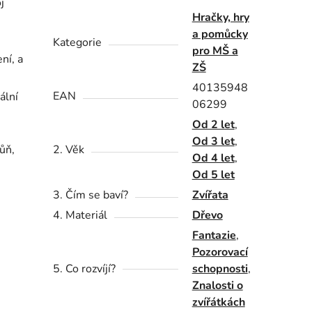
j
Hračky, hry
a pomůcky
Kategorie
pro MŠ a
ní, a
ZŠ
40135948
EAN
ální
06299
Od 2 let
,
Od 3 let
,
ůň,
2. Věk
Od 4 let
,
Od 5 let
3. Čím se baví?
Zvířata
4. Materiál
Dřevo
Fantazie
,
Pozorovací
5. Co rozvíjí?
schopnosti
,
Znalosti o
zvířátkách