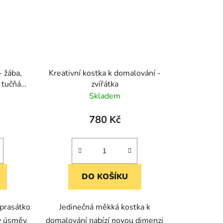
- žába,
Kreativní kostka k domalování -
 tučňák
zvířátka
Skladem
780 Kč
DO KOŠÍKU
 prasátko
Jedinečná měkká kostka k
ý úsměv.
domalování nabízí novou dimenzi