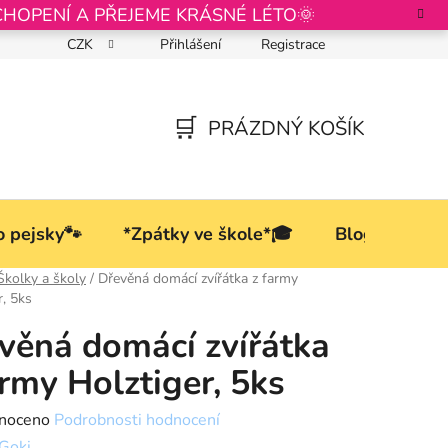
CHOPENÍ A PŘEJEME KRÁSNÉ LÉTO🌞
CZK
Přihlášení
Registrace
Podmínky ochrany osobních údajů
PRÁZDNÝ KOŠÍK
NÁKUPNÍ
KOŠÍK
o pejsky🐾
*Zpátky ve škole*🎓
Blog
Školky a školy
/
Dřevěná domácí zvířátka z farmy
r, 5ks
věná domácí zvířátka
army Holztiger, 5ks
né
noceno
Podrobnosti hodnocení
ní
Goki