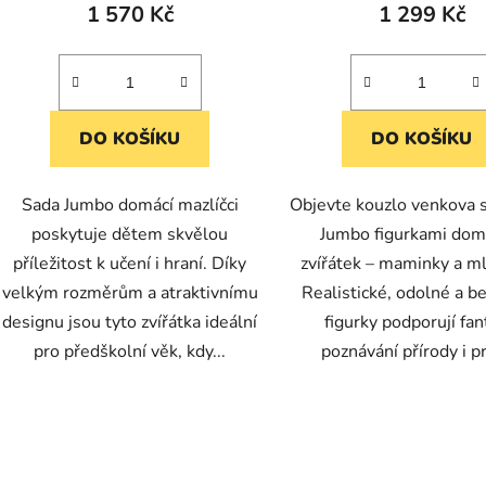
1 570 Kč
1 299 Kč
DO KOŠÍKU
DO KOŠÍKU
Sada Jumbo domácí mazlíčci
Objevte kouzlo venkova 
poskytuje dětem skvělou
Jumbo figurkami dom
příležitost k učení i hraní. Díky
zvířátek – maminky a m
velkým rozměrům a atraktivnímu
Realistické, odolné a b
designu jsou tyto zvířátka ideální
figurky podporují fant
pro předškolní věk, kdy...
poznávání přírody i pr