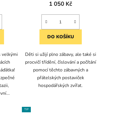
1 050 Kč
DO KOŠÍKU
s velkými
Děti si užijí plno zábavy, ale také si
ácích
procvičí třídění, číslování a počítání
láďátka!
pomocí těchto zábavných a
ezpečné
přátelských postaviček
azii,
hospodářských zvířat.
vní...
TIP