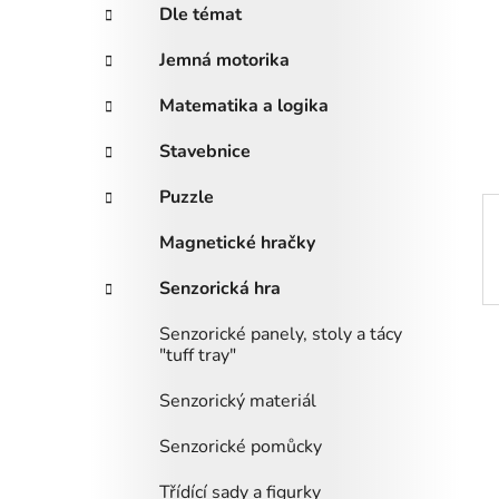
a
r
Dle témat
i
n
e
n
Jemná motorika
í
Matematika a logika
p
a
Stavebnice
n
Puzzle
e
l
Magnetické hračky
Senzorická hra
Senzorické panely, stoly a tácy
"tuff tray"
Senzorický materiál
Senzorické pomůcky
Třídící sady a figurky