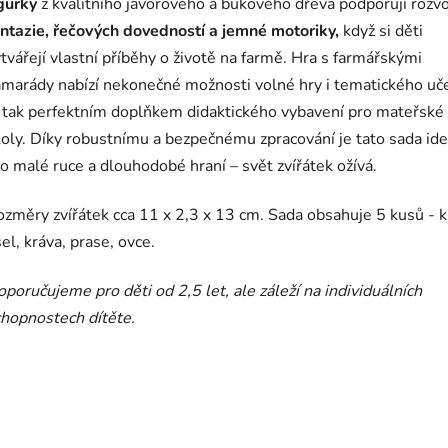
gurky
z kvalitního javorového a bukového dřeva podporují rozvo
antazie, řečových dovedností a jemné motoriky,
když si děti
tvářejí vlastní příběhy o životě na farmě. Hra s farmářskými
marády nabízí nekonečné možnosti volné hry i tematického uče
e tak perfektním doplňkem didaktického vybavení pro mateřské
oly. Díky robustnímu a bezpečnému zpracování je tato sada ide
o malé ruce a dlouhodobé hraní – svět zvířátek ožívá.
ozměry zvířátek cca
11 x 2,3 x 13 cm. Sada obsahuje 5 kusů - k
el, kráva, prase, ovce.
poručujeme pro děti od 2,5 let, ale záleží na individuálních
hopnostech dítěte.