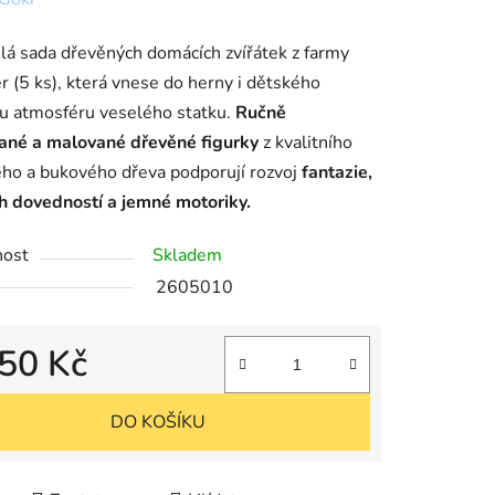
u
lá sada dřevěných domácích zvířátek z farmy
r (5 ks), která vnese do herny i dětského
ku atmosféru veselého statku.
Ručně
ané a malované dřevěné figurky
z kvalitního
ého a bukového dřeva podporují rozvoj
fantazie,
k.
h dovedností a jemné motoriky.
nost
Skladem
2605010
50 Kč
cena:
DO KOŠÍKU