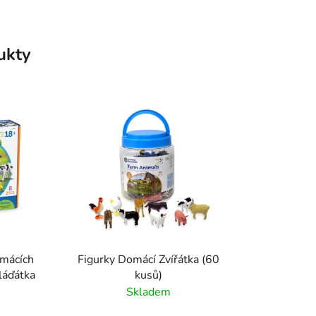
ukty
omácích
Figurky Domácí Zvířátka (60
láďátka
kusů)
Skladem