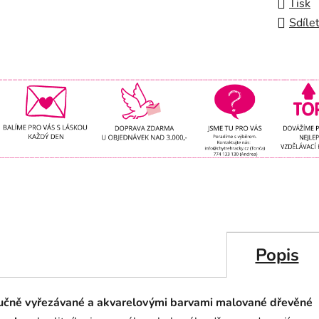
Tisk
Sdíle
Popis
učně vyřezávané a akvarelovými barvami malované dřevěné