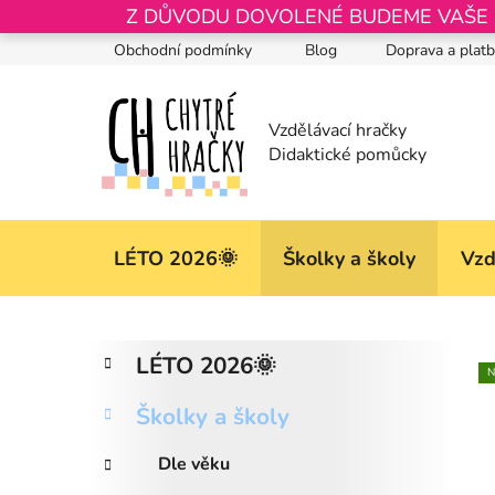
Přejít
Z DŮVODU DOVOLENÉ BUDEME VAŠE OB
na
Obchodní podmínky
Blog
Doprava a plat
obsah
LÉTO 2026🌞
Školky a školy
Vzd
P
K
Přeskočit
LÉTO 2026🌞
a
kategorie
o
N
t
s
Školky a školy
e
t
g
r
Dle věku
o