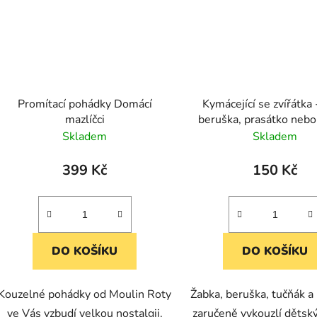
Promítací pohádky Domácí
Kymácející se zvířátka 
mazlíčci
beruška, prasátko nebo
(cena za 1 kus)
Skladem
Skladem
399 Kč
150 Kč
DO KOŠÍKU
DO KOŠÍKU
Kouzelné pohádky od Moulin Roty
Žabka, beruška, tučňák a
ve Vás vzbudí velkou nostalgii.
zaručeně vykouzlí dětsk