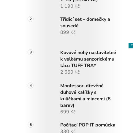
1 190 Kč
Třídicí set – domečky a
sousedé
899 Kč
T
Kovové nohy nastavitelné
k velkému senzorickému
tácu TUFF TRAY
2 650 Kč
Montessori dřevěné
duhové kalíšky s
kuličkami a mincemi (8
barev)
699 Kč
Počítací POP IT pomůcka
330 Kč