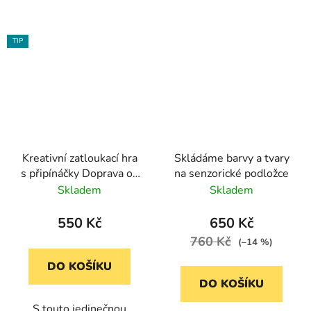
TIP
Kreativní zatloukací hra
Skládáme barvy a tvary
s připínáčky Doprava od
na senzorické podložce
Bigjigs Toys (134 dílů)
Skladem
Skladem
550 Kč
650 Kč
760 Kč
(–14 %)
DO KOŠÍKU
DO KOŠÍKU
S touto jedinečnou