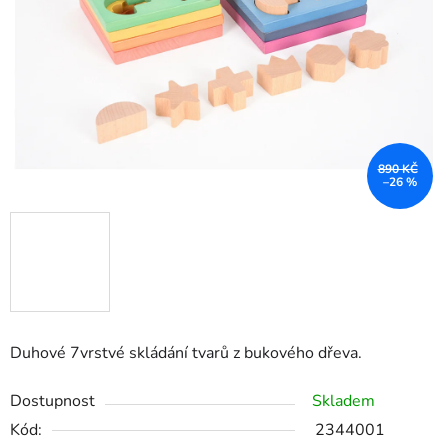
hvězdiček.
890 KČ
–26 %
Duhové 7vrstvé skládání tvarů z bukového dřeva.
Dostupnost
Skladem
Kód:
2344001