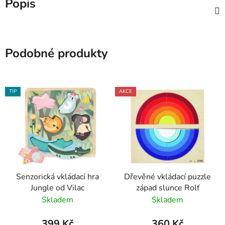
Popis
Podobné produkty
TIP
AKCE
Senzorická vkládací hra
Dřevěné vkládací puzzle
Jungle od Vilac
západ slunce Rolf
Skladem
Skladem
399 Kč
360 Kč