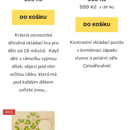
599 Kč
(–39 %)
DO KOŠÍKU
DO KOŠÍKU
Krásná senzorická
Kontrastní vkládací puzzle
dřevěná vkládací hra pro
v kombinaci západu
děti od 18 měsíců. Když
slunce a polární záře.
děti z rámečku vyjmou
Celodřevěné!
dílek, objeví pod ním
určitou látku, která má
pod každým dílkem
zvířete jinou...
AKCE