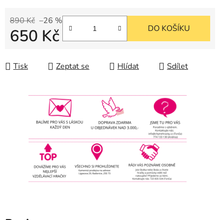
890 Kč
–26 %
DO KOŠÍKU
650 Kč
Měrná cena:
Tisk
Zeptat se
Hlídat
Sdílet