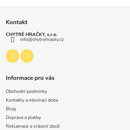
Z
á
Kontakt
p
a
CHYTRÉ HRAČKY, s.r.o.
t
info
@
chytrehracky.cz
í
Informace pro vás
Obchodní podmínky
Kontakty a otevírací doba
Blog
Doprava a platby
Reklamace a vrácení zboží