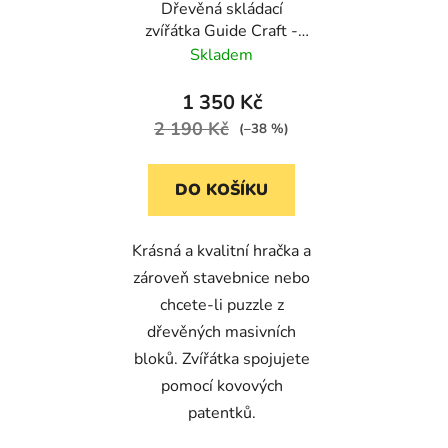
Dřevěná skládací
zvířátka Guide Craft -
(33 dílů + předlohy)
Skladem
1 350 Kč
2 190 Kč
(–38 %)
DO KOŠÍKU
Krásná a kvalitní hračka a
zároveň stavebnice nebo
chcete-li puzzle z
dřevěných masivních
bloků. Zvířátka spojujete
pomocí kovových
patentků.