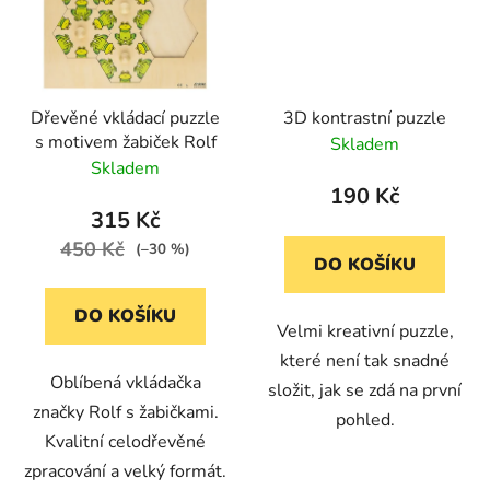
Dřevěné vkládací puzzle
3D kontrastní puzzle
s motivem žabiček Rolf
Skladem
Skladem
190 Kč
315 Kč
450 Kč
(–30 %)
DO KOŠÍKU
DO KOŠÍKU
Velmi kreativní puzzle,
které není tak snadné
Oblíbená vkládačka
složit, jak se zdá na první
značky Rolf s žabičkami.
pohled.
Kvalitní celodřevěné
zpracování a velký formát.