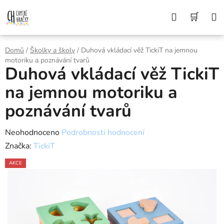
Přejít
Z DŮVODU DOVOLENÉ BUDEME VAŠE
Hledat
NÁK
OBJEDNÁVKY ODESÍLAT AŽ 10. 8. DĚKUJEME
na
ZA POCHOPENÍ A PŘEJEME KRÁSNÉ LÉTO🌞
obsah
KOŠÍ
Domů
/
Školky a školy
/
Duhová vkládací věž TickiT na jemnou
motoriku a poznávání tvarů
Duhová vkládací věž TickiT
na jemnou motoriku a
poznávání tvarů
Průměrné
Neohodnoceno
Podrobnosti hodnocení
hodnocení
Značka:
TickiT
produktu
AKCE
je
0,0
z
5