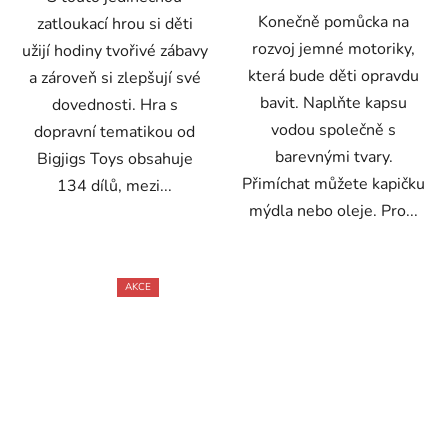
Konečně pomůcka na
zatloukací hrou si děti
rozvoj jemné motoriky,
užijí hodiny tvořivé zábavy
která bude děti opravdu
a zároveň si zlepšují své
bavit. Naplňte kapsu
dovednosti. Hra s
vodou společně s
dopravní tematikou od
barevnými tvary.
Bigjigs Toys obsahuje
Přimíchat můžete kapičku
134 dílů, mezi...
mýdla nebo oleje. Pro...
AKCE