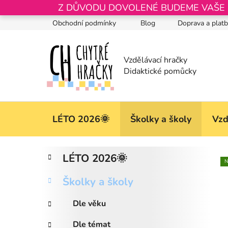
Přejít
Z DŮVODU DOVOLENÉ BUDEME VAŠE OB
na
Obchodní podmínky
Blog
Doprava a plat
obsah
LÉTO 2026🌞
Školky a školy
Vzd
P
K
Přeskočit
LÉTO 2026🌞
a
kategorie
o
N
t
s
Školky a školy
e
t
g
r
Dle věku
o
a
r
Dle témat