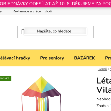
JEDNÁVKY ODESÍLAT AŽ 10. 8. DĚKUJEME ZA PO
by
Reklamace a vrácení zboží
Nastavení souborů Cookies
ělávací hračky
Pro seniory
BAZÁREK
Pr
Domů
/
Lét
OVINKA
Vil
Průměr
Neohod
hodnoce
Značka: