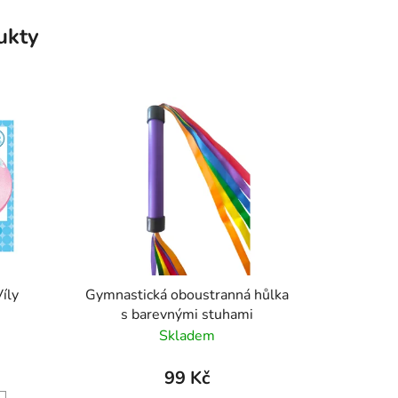
ukty
Víly
Gymnastická oboustranná hůlka
s barevnými stuhami
Skladem
99 Kč