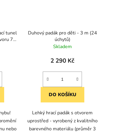
cí tunel
Duhový padák pro děti - 3 m (24
tvoru 70
úchytů)
Skladem
2 290 Kč
DO KOŠÍKU
hybu!
Lehký hrací padák s otvorem
 promění
uprostřed - vyrobený z kvalitního
čnu nebo
barevného materiálu (průměr 3