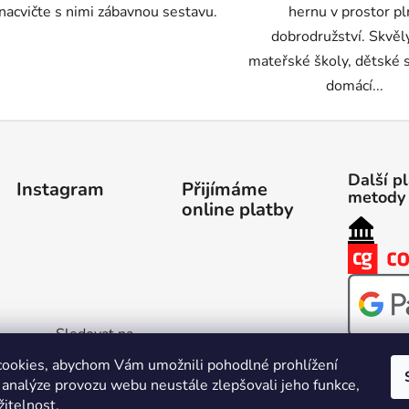
nacvičte s nimi zábavnou sestavu.
hernu v prostor pl
dobrodružství. Skvěl
mateřské školy, dětské s
domácí...
Další p
Instagram
Přijímáme
metody
online platby
Sledovat na
Instagramu
ookies, abychom Vám umožnili pohodlné prohlížení
 analýze provozu webu neustále zlepšovali jeho funkce,
itelnost.