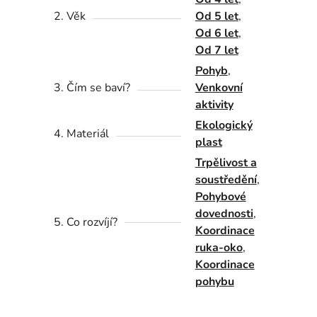
2. Věk
Od 5 let
,
Od 6 let
,
Od 7 let
Pohyb
,
3. Čím se baví?
Venkovní
aktivity
Ekologický
4. Materiál
plast
Trpělivost a
soustředění
,
Pohybové
dovednosti
,
5. Co rozvíjí?
Koordinace
ruka-oko
,
Koordinace
pohybu