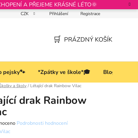
CHOPENÍ A PŘEJEME KRÁSNÉ LÉTO🌞
CZK
Přihlášení
Registrace
Podmínky ochrany osobních údajů
PRÁZDNÝ KOŠÍK
NÁKUPNÍ
KOŠÍK
o pejsky🐾
*Zpátky ve škole*🎓
Blog
Školky a školy
/
Létající drak Rainbow Vilac
ající drak Rainbow
ac
né
noceno
Podrobnosti hodnocení
ní
Vilac