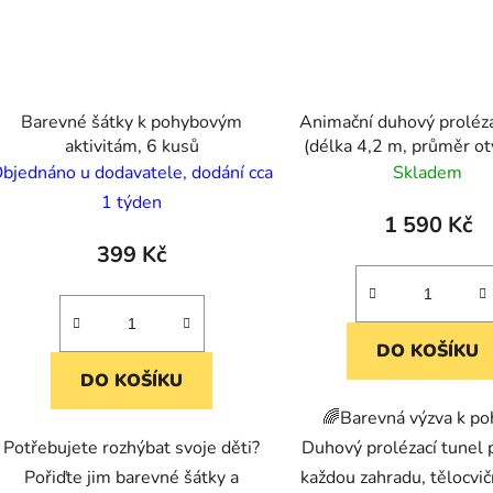
Barevné šátky k pohybovým
Animační duhový proléza
aktivitám, 6 kusů
(délka 4,2 m, průměr o
cm)
bjednáno u dodavatele, dodání cca
Skladem
1 týden
1 590 Kč
399 Kč
DO KOŠÍKU
DO KOŠÍKU
🌈Barevná výzva k po
Potřebujete rozhýbat svoje děti?
Duhový prolézací tunel
Pořiďte jim barevné šátky a
každou zahradu, tělocvi