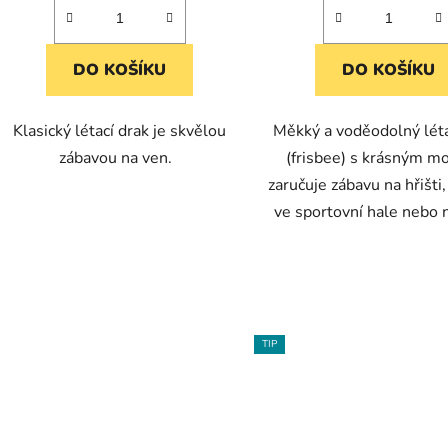
DO KOŠÍKU
DO KOŠÍKU
Klasický létací drak je skvělou
Měkký a voděodolný létaj
zábavou na ven.
(frisbee) s krásným m
zaručuje zábavu na hřišti,
ve sportovní hale nebo n
TIP