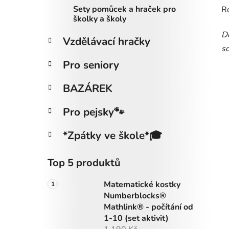
Sety pomůcek a hraček pro
R
školky a školy
Do
Vzdělávací hračky
sc
Pro seniory
BAZÁREK
Pro pejsky🐾
*Zpátky ve škole*🎓
Top 5 produktů
Matematické kostky
Numberblocks®
Mathlink® - počítání od
1-10 (set aktivit)