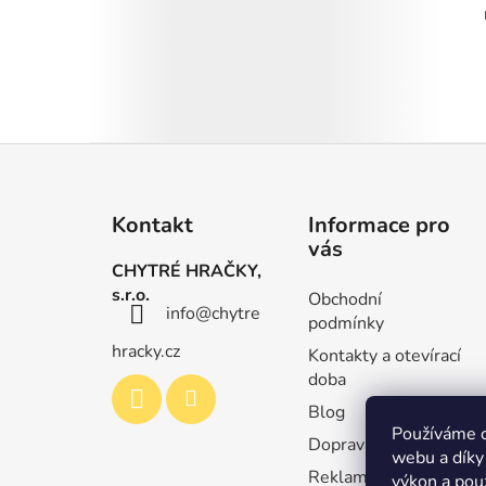
Z
á
Kontakt
Informace pro
p
vás
a
CHYTRÉ HRAČKY,
t
s.r.o.
Obchodní
info
@
chytre
í
podmínky
hracky.cz
Kontakty a otevírací
doba
Blog
Používáme c
Doprava a platby
webu a díky
Reklamace a
výkon a použ