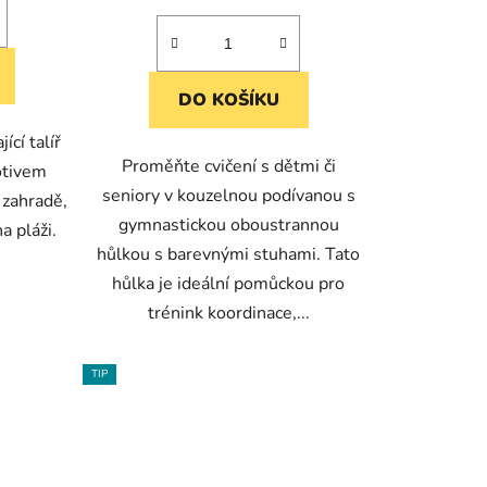
DO KOŠÍKU
ící talíř
Proměňte cvičení s dětmi či
otivem
seniory v kouzelnou podívanou s
 zahradě,
gymnastickou oboustrannou
a pláži.
hůlkou s barevnými stuhami. Tato
hůlka je ideální pomůckou pro
trénink koordinace,...
TIP