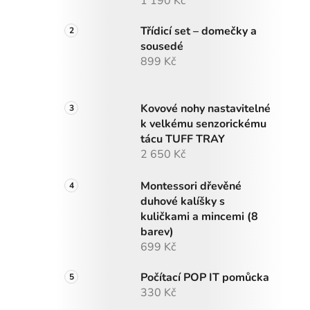
1 190 Kč
Třídicí set – domečky a
sousedé
899 Kč
Kovové nohy nastavitelné
k velkému senzorickému
tácu TUFF TRAY
2 650 Kč
Montessori dřevěné
duhové kalíšky s
kuličkami a mincemi (8
barev)
699 Kč
Počítací POP IT pomůcka
330 Kč