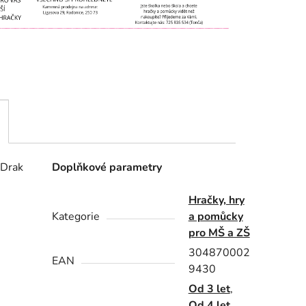
 Drak
Doplňkové parametry
Hračky, hry
Kategorie
a pomůcky
pro MŠ a ZŠ
304870002
EAN
9430
Od 3 let
,
Od 4 let
,