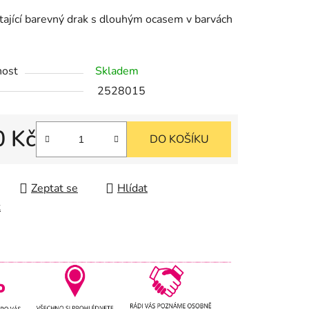
u
tající barevný drak s dlouhým ocasem v barvách
nost
Skladem
2528015
k.
0 Kč
DO KOŠÍKU
cena:
Zeptat se
Hlídat
t