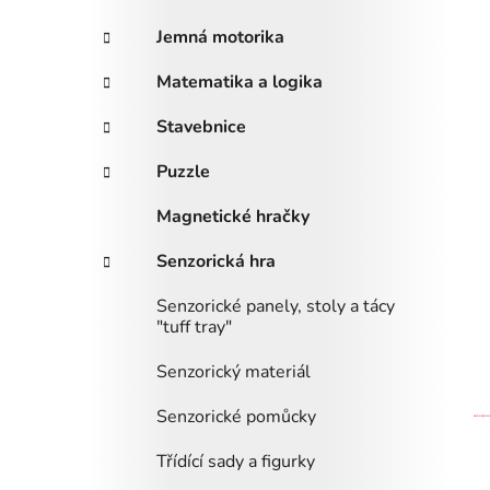
i
n
e
n
Jemná motorika
í
Matematika a logika
p
a
Stavebnice
n
Puzzle
e
l
Magnetické hračky
Senzorická hra
Senzorické panely, stoly a tácy
"tuff tray"
Senzorický materiál
Senzorické pomůcky
Třídící sady a figurky