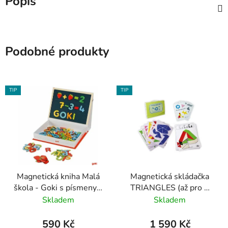
Popis
Podobné produkty
TIP
TIP
Magnetická kniha Malá
Magnetická skládačka
škola - Goki s písmeny a
TRIANGLES (až pro 4
čísly
dětí)
Skladem
Skladem
590 Kč
1 590 Kč