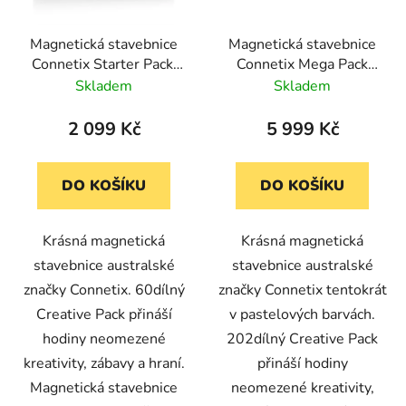
Magnetická stavebnice
Magnetická stavebnice
Connetix Starter Pack,
Connetix Mega Pack
60 kusů
202 v pastelových
Skladem
Skladem
barvách
2 099 Kč
5 999 Kč
DO KOŠÍKU
DO KOŠÍKU
Krásná magnetická
Krásná magnetická
stavebnice australské
stavebnice australské
značky Connetix. 60dílný
značky Connetix tentokrát
Creative Pack přináší
v pastelových barvách.
hodiny neomezené
202dílný Creative Pack
kreativity, zábavy a hraní.
přináší hodiny
Magnetická stavebnice
neomezené kreativity,