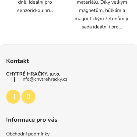
dně. Ideální pro
materiálů. Díky velkým
senzorickou hru.
magnetům, hůlkám a
magnetickým žetonům je
sada ideální i pro...
Z
á
Kontakt
p
a
CHYTRÉ HRAČKY, s.r.o.
t
info
@
chytrehracky.cz
í
Informace pro vás
Obchodní podmínky