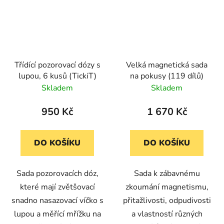
Třídící pozorovací dózy s
Velká magnetická sada
lupou, 6 kusů (TickiT)
na pokusy (119 dílů)
Skladem
Skladem
950 Kč
1 670 Kč
DO KOŠÍKU
DO KOŠÍKU
Sada pozorovacích dóz,
Sada k zábavnému
které mají zvětšovací
zkoumání magnetismu,
snadno nasazovací víčko s
přitažlivosti, odpudivosti
lupou a měřící mřížku na
a vlastností různých