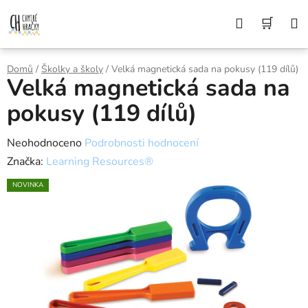
Přejít
Z DŮVODU DOVOLENÉ BUDEME VAŠE
Hledat
NÁK
OBJEDNÁVKY ODESÍLAT AŽ 10. 8. DĚKUJEME
na
ZA POCHOPENÍ A PŘEJEME KRÁSNÉ LÉTO🌞
obsah
KOŠÍ
Domů
/
Školky a školy
/
Velká magnetická sada na pokusy (119 dílů)
Velká magnetická sada na
pokusy (119 dílů)
Průměrné
Neohodnoceno
Podrobnosti hodnocení
hodnocení
Značka:
Learning Resources®
produktu
NOVINKA
je
0,0
z
5
hvězdiček.