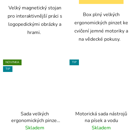
Velký magnetický stojan
Box plný velkých
pro interaktivnější práci s
ergonomických pinzet ke
logopedickými obrázky a
cvičení jemné motoriky a
hrami.
na vědecké pokusy.
NOVINKA
TIP
TIP
Sada velkých
Motorická sada nástrojů
ergonomických pinzet
na písek a vodu
Tri-grip (6 kusů)
Skladem
Skladem