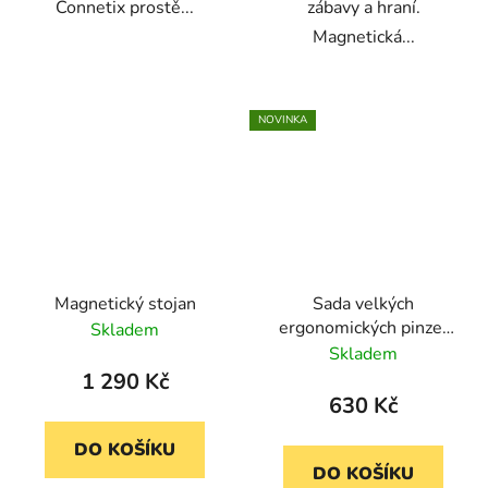
Connetix prostě...
zábavy a hraní.
Magnetická...
NOVINKA
Magnetický stojan
Sada velkých
ergonomických pinzet
Skladem
(12 kusů)
Skladem
1 290 Kč
630 Kč
DO KOŠÍKU
DO KOŠÍKU