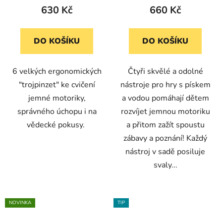
630 Kč
660 Kč
DO KOŠÍKU
DO KOŠÍKU
6 velkých ergonomických
Čtyři skvělé a odolné
"trojpinzet" ke cvičení
nástroje pro hry s pískem
jemné motoriky,
a vodou pomáhají dětem
správného úchopu i na
rozvíjet jemnou motoriku
vědecké pokusy.
a přitom zažít spoustu
zábavy a poznání! Každý
nástroj v sadě posiluje
svaly...
NOVINKA
TIP