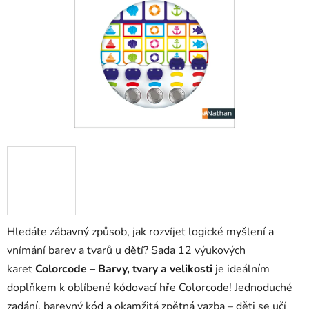
hvězdiček.
Hledáte zábavný způsob, jak rozvíjet logické myšlení a
vnímání barev a tvarů u dětí? Sada 12 výukových
karet
Colorcode – Barvy, tvary a velikosti
je ideálním
doplňkem k oblíbené kódovací hře Colorcode! Jednoduché
zadání, barevný kód a okamžitá zpětná vazba – děti se učí