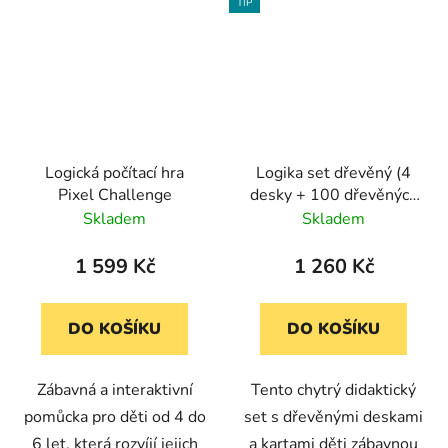
TIP
Logická počítací hra
Logika set dřevěný (4
Pixel Challenge
desky + 100 dřevěných
karet) - Tvary a velikosti
Skladem
Skladem
1 599 Kč
1 260 Kč
DO KOŠÍKU
DO KOŠÍKU
Zábavná a interaktivní
Tento chytrý didaktický
pomůcka pro děti od 4 do
set s dřevěnými deskami
6 let, která rozvíjí jejich
a kartami děti zábavnou