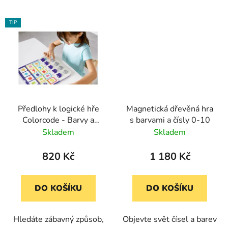
TIP
Předlohy k logické hře
Magnetická dřevěná hra
Colorcode - Barvy a
s barvami a čísly 0-10
tvary 1 (12 karet)
Skladem
Skladem
820 Kč
1 180 Kč
DO KOŠÍKU
DO KOŠÍKU
Hledáte zábavný způsob,
Objevte svět čísel a barev