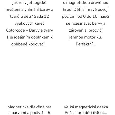
jak rozvíjet logické
s magnetickou dřevěnou
myšlení a vnímání barev a
hrou! Děti si hravě osvojí
tvarů u dětí? Sada 12
počítání od 0 do 10, naučí
výukových karet
se rozeznávat barvy a
Colorcode – Barvy a tvary
zároveň si procvičí
1 je ideálním doplňkem k
jemnou motoriku.
oblíbené kódovací...
Perfektní...
Magnetická dřevěná hra
Velká magnetická deska
s barvami a počty 1 - 5
Počasí pro děti (56x40