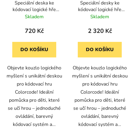
Speciální deska ke
Speciální desky ke
kódovací logické hře
kódovací logické hře
Colorcode
Colorcode (4 kusy)
Skladem
Skladem
720 Kč
2 320 Kč
DO KOŠÍKU
DO KOŠÍKU
Objevte kouzlo logického
Objevte kouzlo logického
myšlení s unikátní deskou
myšlení s unikátní deskou
pro kódovací hru
pro kódovací hru
Colorcode! Ideální
Colorcode! Ideální
pomůcka pro děti, které
pomůcka pro děti, které
se učí hrou – jednoduché
se učí hrou – jednoduché
ovládání, barevný
ovládání, barevný
kódovací systém a...
kódovací systém a...