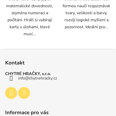
matematické dovednosti,
formou naučí rozpoznávat
zejména numeraci a
tvary, velikosti a barvy,
počítání. Hráči si vybírají
rozvíjí logické myšlení a
karty s úlohami, které
pozornost. Ideální pro...
musí...
Z
á
Kontakt
p
a
CHYTRÉ HRAČKY, s.r.o.
t
info
@
chytrehracky.cz
í
Informace pro vás