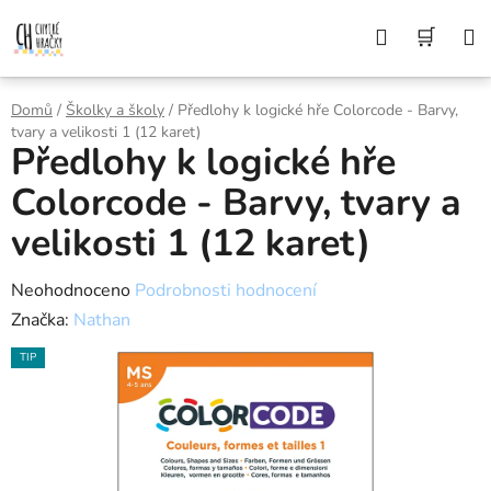
Přejít
Z DŮVODU DOVOLENÉ BUDEME VAŠE
Hledat
NÁK
OBJEDNÁVKY ODESÍLAT AŽ 10. 8. DĚKUJEME
na
ZA POCHOPENÍ A PŘEJEME KRÁSNÉ LÉTO🌞
obsah
KOŠÍ
Domů
/
Školky a školy
/
Předlohy k logické hře Colorcode - Barvy,
tvary a velikosti 1 (12 karet)
Předlohy k logické hře
Colorcode - Barvy, tvary a
velikosti 1 (12 karet)
Průměrné
Neohodnoceno
Podrobnosti hodnocení
hodnocení
Značka:
Nathan
produktu
TIP
je
0,0
z
5