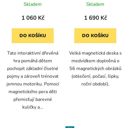
cm)
Skladem
Skladem
1 060 Kč
1 690 Kč
DO KOŠÍKU
DO KOŠÍKU
Tato interaktivní dřevěná
Velká magnetická deska s
hra pomáhá dětem
medvídkem doplněná o
pochopit základní číselné
56 magnetických obrázků
pojmy a zároveň trénovat
(oblečení, počasí, šipky,
jemnou motoriku. Pomocí
roční období).
magnetického pera děti
přemisťují barevné
kuličky a...