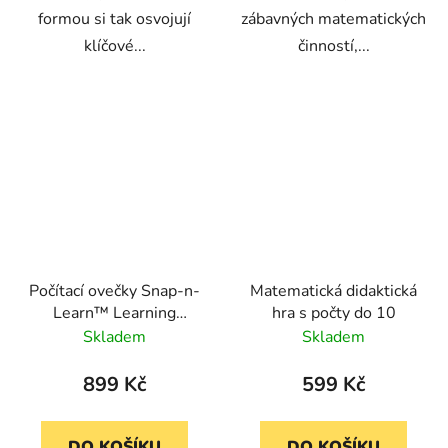
formou si tak osvojují
zábavných matematických
klíčové...
činností,...
Počítací ovečky Snap-n-
Matematická didaktická
Learn™ Learning
hra s počty do 10
Resources - barvy a
Skladem
Skladem
čísla
899 Kč
599 Kč
DO KOŠÍKU
DO KOŠÍKU