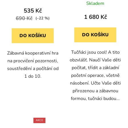
Skladem
535 Kč
1 680 Kč
690 Kč
(–22 %)
DO KOŠÍKU
DO KOŠÍKU
Tučňáci jsou cool! A tito
Zábavná kooperativní hra
obzvlášť. Naučí Vaše děti
na procvičení pozornosti,
počítat, třídit a základní
soustředění a počítání od
početní operace, včetně
1 do 10.
násobení. Učte Vaše děti
přirozenou a zábavnou
formou, tučnáci budou...
AKCE