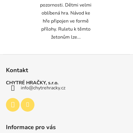
pozornosti. Dětmi velmi
oblíbená hra. Návod ke
hře připojen ve formě
přílohy. Ruletu k těmto
žetonům lze...
Z
á
Kontakt
p
a
CHYTRÉ HRAČKY, s.r.o.
t
info
@
chytrehracky.cz
í
Informace pro vás