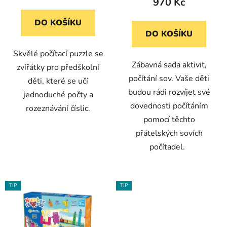
970 Kč
DO KOŠÍKU
DO KOŠÍKU
Skvělé počítací puzzle se
Zábavná sada aktivit,
zvířátky pro předškolní
počítání sov. Vaše děti
děti, které se učí
budou rádi rozvíjet své
jednoduché počty a
dovednosti počítáním
rozeznávání číslic.
pomocí těchto
přátelských sovích
počítadel.
TIP
TIP