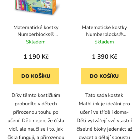
Matematické kostky
Matematické kostky
Numberblocks®
Numberblocks®
Mathlink® - počítání od
Mathlink® - počítání od
Skladem
Skladem
1-10 (set aktivit)
11 -20 (set aktivit)
1 190 Kč
1 390 Kč
DO KOŠÍKU
DO KOŠÍKU
Díky těmto kostičkám
Tato sada kostek
probudíte v dětech
MathLink je ideální pro
přirozenou touhu po
učení ve třídě i doma-
učení. Děti nejen, že čísla
Děti vytvářejí své vlastní
vidí, ale naučí se i to, jak
číselné bloky jedenáct až
čísla fungují, a přirozenou
dvacet a dělají spoustu