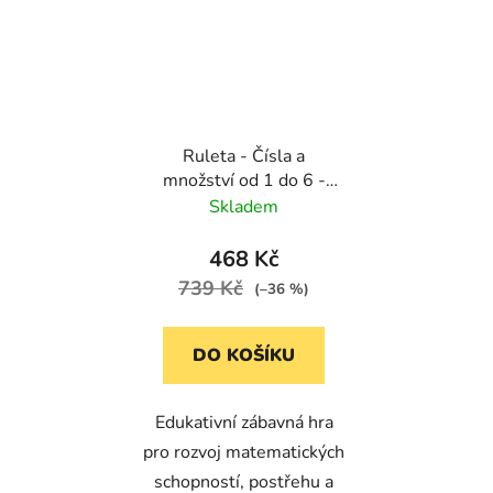
Ruleta - Čísla a
množství od 1 do 6 -
120 žetonů
Skladem
468 Kč
739 Kč
(–36 %)
DO KOŠÍKU
Edukativní zábavná hra
pro rozvoj matematických
schopností, postřehu a