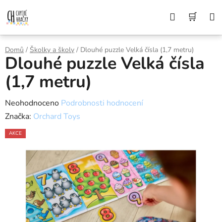
Přejít
Z DŮVODU DOVOLENÉ BUDEME VAŠE
Hledat
NÁK
OBJEDNÁVKY ODESÍLAT AŽ 10. 8. DĚKUJEME
na
ZA POCHOPENÍ A PŘEJEME KRÁSNÉ LÉTO🌞
obsah
KOŠÍ
Domů
/
Školky a školy
/
Dlouhé puzzle Velká čísla (1,7 metru)
Dlouhé puzzle Velká čísla
(1,7 metru)
Průměrné
Neohodnoceno
Podrobnosti hodnocení
hodnocení
Značka:
Orchard Toys
produktu
AKCE
je
0,0
z
5
hvězdiček.