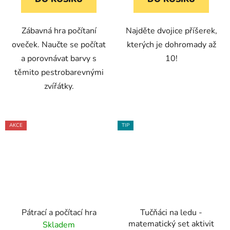
Zábavná hra počítaní
Najděte dvojice příšerek,
oveček. Naučte se počítat
kterých je dohromady až
a porovnávat barvy s
10!
těmito pestrobarevnými
zvířátky.
AKCE
TIP
Pátrací a počítací hra
Tučňáci na ledu -
matematický set aktivit
Skladem