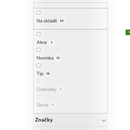
Na skladě
63
N
Akce
1
Novinka
22
Tip
28
Doprodej
0
Sleva
0
Značky