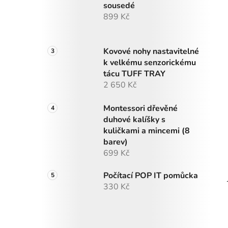
sousedé
899 Kč
Kovové nohy nastavitelné
k velkému senzorickému
tácu TUFF TRAY
2 650 Kč
Montessori dřevěné
duhové kalíšky s
kuličkami a mincemi (8
barev)
699 Kč
Počítací POP IT pomůcka
330 Kč