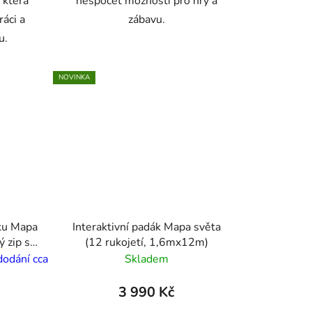
 která
nespočet možností pro hry a
ráci a
zábavu.
u.
NOVINKA
áku Mapa
Interaktivní padák Mapa světa
ý zip se
(12 rukojetí, 1,6mx12m)
dodání cca
Skladem
3 990 Kč