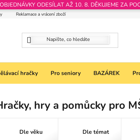
JEDNÁVKY ODESÍLAT AŽ 10. 8. DĚKUJEME ZA PO
by
Reklamace a vrácení zboží
Nastavení souborů Cookies
ělávací hračky
Pro seniory
BAZÁREK
Pr
Hračky, hry a pomůcky pro M
Dle věku
Dle témat