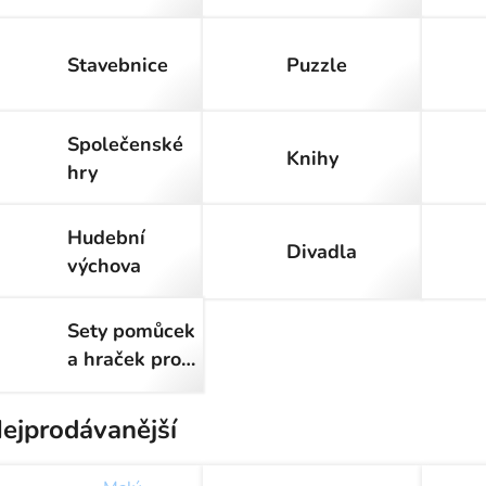
Stavebnice
Puzzle
Společenské
Knihy
hry
Hudební
Divadla
výchova
Sety pomůcek
a hraček pro
školky a školy
ejprodávanější