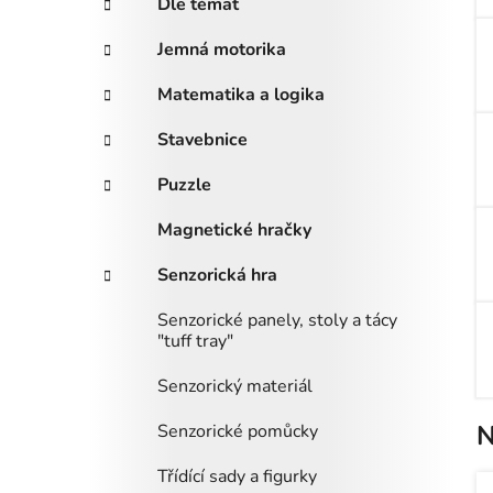
Dle témat
i
n
e
n
Jemná motorika
í
Matematika a logika
p
a
Stavebnice
n
Puzzle
e
l
Magnetické hračky
Senzorická hra
Senzorické panely, stoly a tácy
"tuff tray"
Senzorický materiál
N
Senzorické pomůcky
Třídící sady a figurky