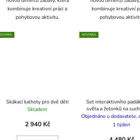
novou dimenzi zábavy, která
novou dimenzi zábavy,
kombinuje kreativní práci a
kombinuje kreativní p
pohybovou aktivitu.
pohybovou aktivit
OVINKA
NOVINKA
Skákací kalhoty pro dvě děti
Set interaktivního pad
světa a žetonků na such
Skladem
zvířátky
Objednáno u dodavatele, 
2 940 Kč
1 týden
4 480 Kč