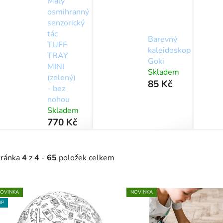
Malý
osmihranný
senzorický
tác
Barevný
TUFF
kaleidoskop
TRAY
Goki
MINI
Skladem
(zelený)
85 Kč
- bez
nohou
Skladem
770 Kč
tránka
4
z
4
-
65
položek celkem
V
OVINKA
NOVINKA
IP