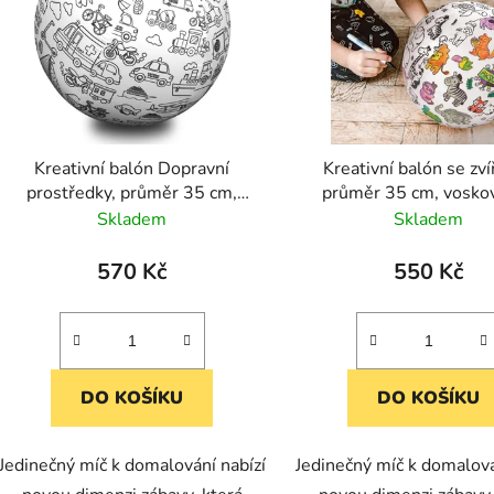
Kreativní balón Dopravní
Kreativní balón se zví
prostředky, průměr 35 cm,
průměr 35 cm, voskov
voskovky, 3 nafukovací balóny a
nafukovací balóny a pr
Skladem
Skladem
pratelný potah
potah
570 Kč
550 Kč
DO KOŠÍKU
DO KOŠÍKU
Jedinečný míč k domalování nabízí
Jedinečný míč k domalová