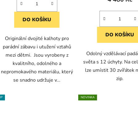
DO KOŠÍKU
DO KOŠÍKU
Originální dvojité kalhoty pro
parádní zábavu i utužení vztahů
Odolný vzdělávací pad
mezi dětmi. Jsou vyrobeny z
světa s 12 úchyty. Na ce
kvalitního, odolného a
lze umístit 30 zvířátek 
nepromokavého materiálu, který
zip.
se snadno udržuje v...
IP
NOVINKA