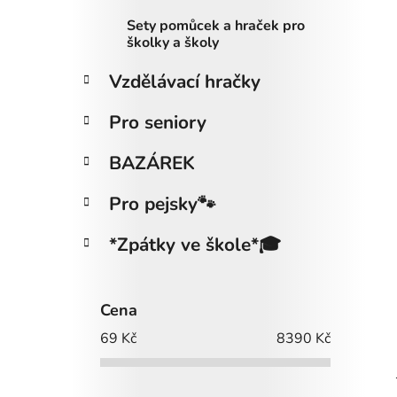
i
Sety pomůcek a hraček pro
s
školky a školy
p
r
Vzdělávací hračky
o
d
Pro seniory
u
BAZÁREK
k
t
Pro pejsky🐾
ů
*Zpátky ve škole*🎓
Cena
69
Kč
8390
Kč