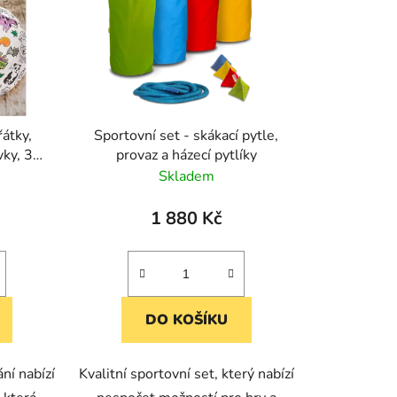
p
r
o
d
u
k
řátky,
Sportovní set - skákací pytle,
t
ky, 3
provaz a házecí pytlíky
ů
atelný
Skladem
1 880 Kč
DO KOŠÍKU
ní nabízí
Kvalitní sportovní set, který nabízí