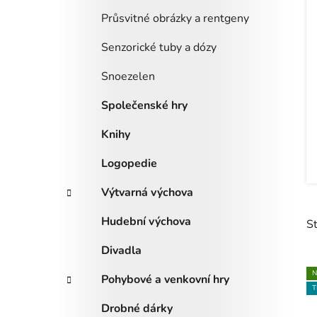
Průsvitné obrázky a rentgeny
Senzorické tuby a dózy
Snoezelen
Společenské hry
Knihy
Logopedie
Výtvarná výchova
Hudební výchova
S
Divadla
N
Pohybové a venkovní hry
ý
T
p
Drobné dárky