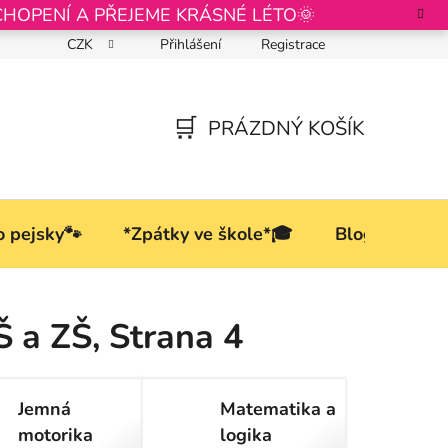
CHOPENÍ A PŘEJEME KRÁSNÉ LÉTO🌞
CZK
Přihlášení
Registrace
Podmínky ochrany osobních údajů
PRÁZDNÝ KOŠÍK
NÁKUPNÍ
KOŠÍK
o pejsky🐾
*Zpátky ve škole*🎓
Blog
Š a ZŠ
, Strana 4
Jemná
Matematika a
motorika
logika