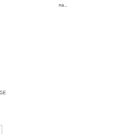
na...
NGE