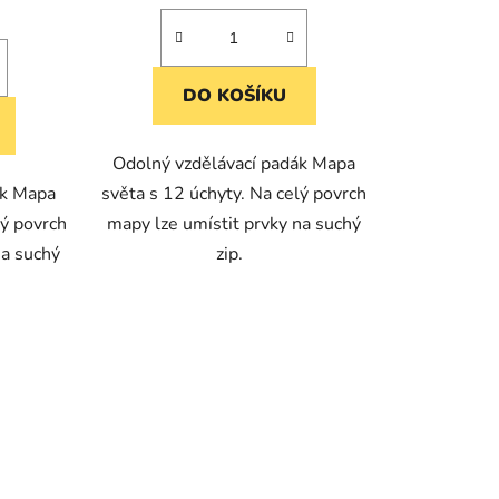
DO KOŠÍKU
Odolný vzdělávací padák Mapa
ák Mapa
světa s 12 úchyty. Na celý povrch
lý povrch
mapy lze umístit prvky na suchý
na suchý
zip.