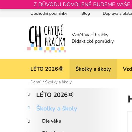
Přejít
Z DŮVODU DOVOLENÉ BUDEME VAŠE OB
na
Obchodní podmínky
Blog
Doprava a plat
obsah
LÉTO 2026🌞
Školky a školy
Vzd
Domů
/
Školky a školy
P
K
Přeskočit
LÉTO 2026🌞
a
kategorie
o
t
s
Školky a školy
e
t
g
r
Dle věku
o
a
r