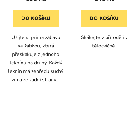
DO KOŠÍKU
DO KOŠÍKU
Užijte si prima zábavu
Skákejte v přírodě i v
se žabkou, která
tělocvičně.
přeskakuje z jednoho
leknínu na druhý. Každý
leknín má zepředu suchý
zip a ze zadní strany...