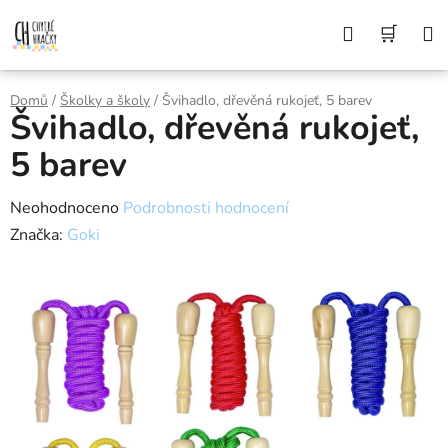
Přejít
Z DŮVODU DOVOLENÉ BUDEME VAŠE
Hledat
NÁK
OBJEDNÁVKY ODESÍLAT AŽ 10. 8. DĚKUJEME
na
ZA POCHOPENÍ A PŘEJEME KRÁSNÉ LÉTO🌞
obsah
KOŠÍ
Domů
/
Školky a školy
/
Švihadlo, dřevěná rukojeť, 5 barev
Švihadlo, dřevěná rukojeť,
5 barev
Průměrné
Neohodnoceno
Podrobnosti hodnocení
hodnocení
Značka:
Goki
produktu
je
0,0
z
5
hvězdiček.