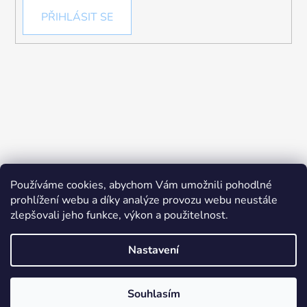
PŘIHLÁSIT SE
Používáme cookies, abychom Vám umožnili pohodlné
prohlížení webu a díky analýze provozu webu neustále
zlepšovali jeho funkce, výkon a použitelnost.
Nastavení
Vytvořil Shoptet
Souhlasím
Copyright 2026
Chytré hračky
. Všechna práva