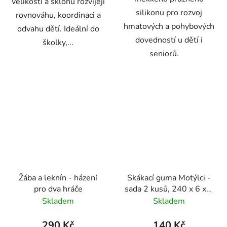
velikostí a sklonů rozvíjejí
silikonu pro rozvoj
rovnováhu, koordinaci a
hmatových a pohybových
odvahu dětí. Ideální do
dovedností u dětí i
školky,...
seniorů.
Žába a leknín - házení
Skákací guma Motýlci -
pro dva hráče
sada 2 kusů, 240 x 6 x 7
cm
Skladem
Skladem
290 Kč
140 Kč