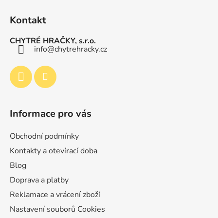
Z
á
Kontakt
p
a
CHYTRÉ HRAČKY, s.r.o.
t
info
@
chytrehracky.cz
í
Informace pro vás
Obchodní podmínky
Kontakty a otevírací doba
Blog
Doprava a platby
Reklamace a vrácení zboží
Nastavení souborů Cookies