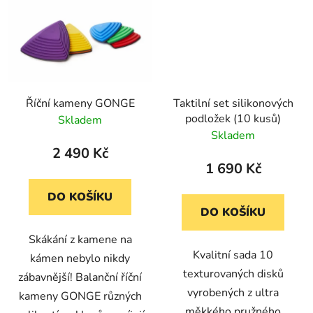
Říční kameny GONGE
Taktilní set silikonových
podložek (10 kusů)
Skladem
Skladem
2 490 Kč
1 690 Kč
DO KOŠÍKU
DO KOŠÍKU
Skákání z kamene na
Kvalitní sada 10
kámen nebylo nikdy
texturovaných disků
zábavnější! Balanční říční
vyrobených z ultra
kameny GONGE různých
měkkého pružného