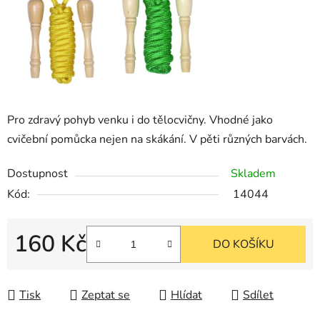
Pro zdravý pohyb venku i do tělocvičny. Vhodné jako
cvičební pomůcka nejen na skákání. V pěti různých barvách.
Dostupnost
Skladem
Kód:
14044
160 Kč
DO KOŠÍKU
Měrná cena:
Tisk
Zeptat se
Hlídat
Sdílet