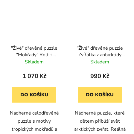
"Živé" dřevěné puzzle
"Živé" dřevěné puzzle
"Mokřady" Rolf +
Zvířátka z antarktidy
aplikace k oživnutí
Rolf + aplikace k
Skladem
Skladem
"oživnutí"
1 070 Kč
990 Kč
DO KOŠÍKU
DO KOŠÍKU
Nádherné celodřevěné
Nádherné puzzle, které
puzzle s motivy
dětem přiblíží svět
tropických mokřadů a
arktických zvířat. Reálná