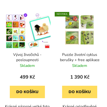
NOVINKA
Vývoj živočichů -
Puzzle životní cyklus
posloupnosti
berušky + free aplikace
Skladem
Skladem
499 Kč
1 390 Kč
DO KOŠÍKU
DO KOŠÍKU
Krásné názorné velké foto
Krásné celodřevěné