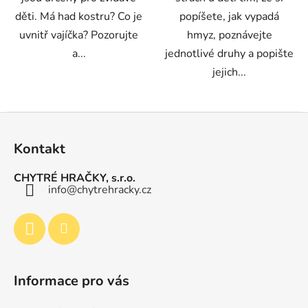
děti. Má had kostru? Co je
popíšete, jak vypadá
uvnitř vajíčka? Pozorujte
hmyz, poznávejte
a...
jednotlivé druhy a popište
jejich...
Z
á
Kontakt
p
a
CHYTRÉ HRAČKY, s.r.o.
t
info
@
chytrehracky.cz
í
Informace pro vás