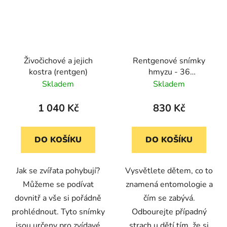
Živočichové a jejich
Rentgenové snímky
kostra (rentgen)
hmyzu - 36
oboustranných obrázků
Skladem
Skladem
hmyzu a 36
rentgenových snímků
1 040 Kč
830 Kč
DO KOŠÍKU
DO KOŠÍKU
Jak se zvířata pohybují?
Vysvětlete dětem, co to
Můžeme se podívat
znamená entomologie a
dovnitř a vše si pořádně
čím se zabývá.
prohlédnout. Tyto snímky
Odbourejte případný
jsou určeny pro zvídavé
strach u dětí tím, že si