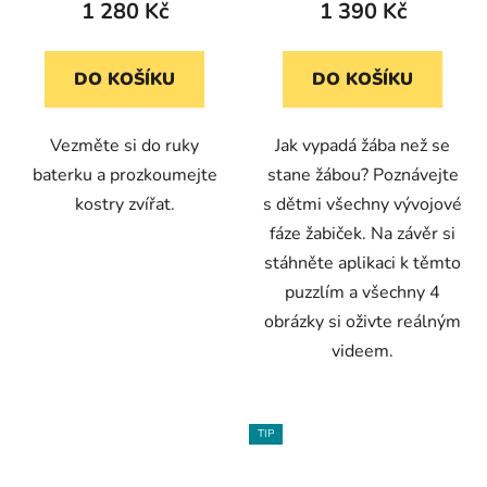
1 280 Kč
1 390 Kč
DO KOŠÍKU
DO KOŠÍKU
Vezměte si do ruky
Jak vypadá žába než se
baterku a prozkoumejte
stane žábou? Poznávejte
kostry zvířat.
s dětmi všechny vývojové
fáze žabiček. Na závěr si
stáhněte aplikaci k těmto
puzzlím a všechny 4
obrázky si oživte reálným
videem.
TIP