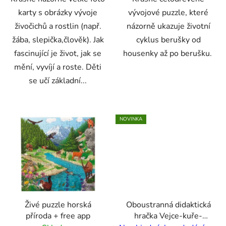
karty s obrázky vývoje
vývojové puzzle, které
živočichů a rostlin (např.
názorně ukazuje životní
žába, slepička,člověk). Jak
cyklus berušky od
fascinující je život, jak se
housenky až po berušku.
mění, vyvíjí a roste. Děti
se učí základní...
NOVINKA
Živé puzzle horská
Oboustranná didaktická
příroda + free app
hračka Vejce-kuře-