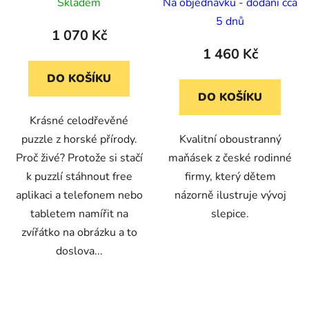
slepice
Skladem
Na objednávku - dodání cca
5 dnů
1 070 Kč
1 460 Kč
DO KOŠÍKU
DO KOŠÍKU
Krásné celodřevěné
puzzle z horské přírody.
Kvalitní oboustranný
Proč živé? Protože si stačí
maňásek z české rodinné
k puzzlí stáhnout free
firmy, který dětem
aplikaci a telefonem nebo
názorně ilustruje vývoj
tabletem namířit na
slepice.
zvířátko na obrázku a to
doslova...