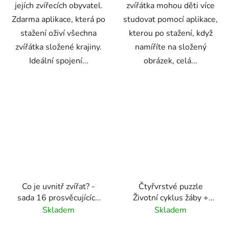
jejích zvířecích obyvatel.
zvířátka mohou děti více
Zdarma aplikace, která po
studovat pomocí aplikace,
stažení oživí všechna
kterou po stažení, když
zvířátka složené krajiny.
namíříte na složený
Ideální spojení...
obrázek, celá...
Co je uvnitř zvířat? -
Čtyřvrstvé puzzle
sada 16 prosvěcujících
Životní cyklus žáby +
snímků zvířat s kostrou
free APP
Skladem
Skladem