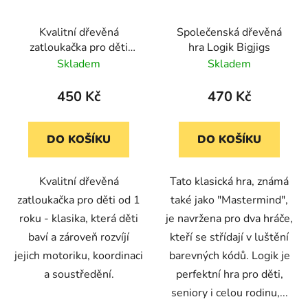
Kvalitní dřevěná
Společenská dřevěná
zatloukačka pro děti
hra Logik Bigjigs
Bigjigs Toys
Skladem
Skladem
450 Kč
470 Kč
DO KOŠÍKU
DO KOŠÍKU
Kvalitní dřevěná
Tato klasická hra, známá
zatloukačka pro děti od 1
také jako "Mastermind",
roku - klasika, která děti
je navržena pro dva hráče,
baví a zároveň rozvíjí
kteří se střídají v luštění
jejich motoriku, koordinaci
barevných kódů. Logik je
a soustředění.
perfektní hra pro děti,
seniory i celou rodinu,...