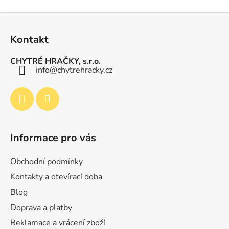
v
l
Z
á
á
d
Kontakt
p
a
a
c
CHYTRÉ HRAČKY, s.r.o.
t
info
@
chytrehracky.cz
í
p
í
r
v
k
y
Informace pro vás
v
ý
p
Obchodní podmínky
i
Kontakty a otevírací doba
s
Blog
u
Doprava a platby
Reklamace a vrácení zboží