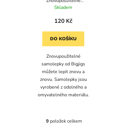
Znovupoužitelné
samolepky Safari
Skladem
120 Kč
DO KOŠÍKU
Znovupoužitelné
samolepky od Bigjigs
můžete lepit znovu a
znovu. Samolepky jsou
vyrobené z odolného a
omyvatelného materiálu.
9
položek celkem
O