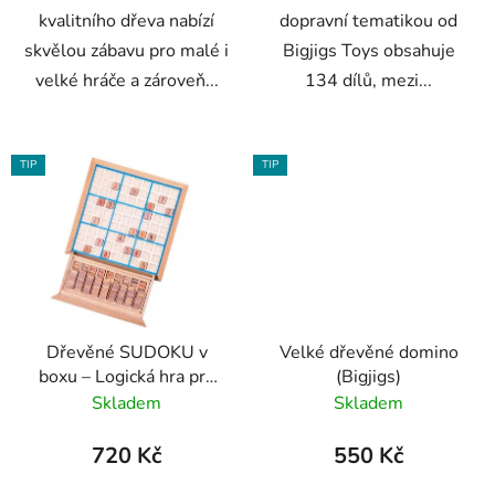
kvalitního dřeva nabízí
dopravní tematikou od
skvělou zábavu pro malé i
Bigjigs Toys obsahuje
velké hráče a zároveň...
134 dílů, mezi...
TIP
TIP
Dřevěné SUDOKU v
Velké dřevěné domino
boxu – Logická hra pro
(Bigjigs)
děti i dospělé
Skladem
Skladem
720 Kč
550 Kč