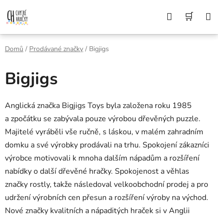
Přejít
Z DŮVODU DOVOLENÉ BUDEME VAŠE
Hledat
NÁK
OBJEDNÁVKY ODESÍLAT AŽ 10. 8. DĚKUJEME
na
ZA POCHOPENÍ A PŘEJEME KRÁSNÉ LÉTO🌞
obsah
KOŠÍ
Domů
/
Prodávané značky
/
Bigjigs
Bigjigs
Anglická značka Bigjigs Toys byla založena roku 1985
a zpočátku se zabývala pouze výrobou dřevěných puzzle.
Majitelé vyráběli vše ručně, s láskou, v malém zahradním
domku a své výrobky prodávali na trhu. Spokojení zákazníci
výrobce motivovali k mnoha dalším nápadům a rozšíření
nabídky o další dřevěné hračky. Spokojenost a věhlas
značky rostly, takže následoval velkoobchodní prodej a pro
udržení výrobních cen přesun a rozšíření výroby na východ.
Nové značky kvalitních a nápaditých hraček si v Anglii