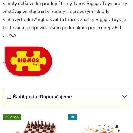
všimly další velké prodejní firmy. Dnes Bigjigs Toys hračky
zůstávají ve vlastnictví rodiny s obrovskými sklady
v jihovýchodní Anglii. Kvalita hraček značky Bigjigs Toys je
testována a odpovídá všem podmínkám pro prodej v EU
a USA.
.
Ř
Řadit podle:
Doporučujeme
a
z
V
e
NOVINKA
TIP
ý
n
p
í