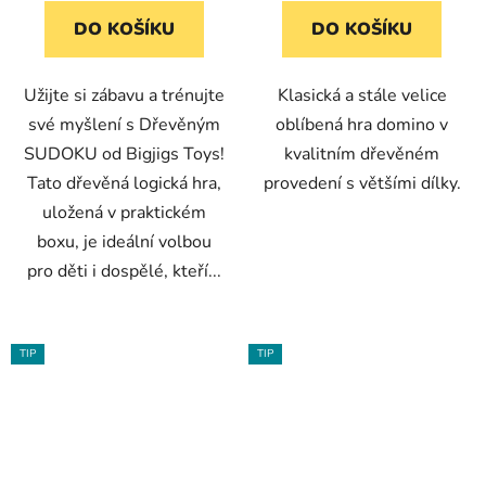
DO KOŠÍKU
DO KOŠÍKU
Užijte si zábavu a trénujte
Klasická a stále velice
své myšlení s Dřevěným
oblíbená hra domino v
SUDOKU od Bigjigs Toys!
kvalitním dřevěném
Tato dřevěná logická hra,
provedení s většími dílky.
uložená v praktickém
boxu, je ideální volbou
pro děti i dospělé, kteří...
TIP
TIP