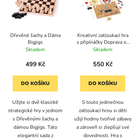
i
p
s
r
p
o
r
d
Dřevěné šachy a Dáma
Kreativní zatloukací hra
o
u
Bigjigs
s připínáčky Doprava od
d
k
Bigjigs Toys (134 dílů)
Skladem
Skladem
u
t
k
ů
499 Kč
550 Kč
t
ů
DO KOŠÍKU
DO KOŠÍKU
Užijte si dvě klasické
S touto jedinečnou
strategické hry v jednom
zatloukací hrou si děti
s Dřevěnými šachy a
užijí hodiny tvořivé zábavy
dámou Bigjigs. Tato
a zároveň si zlepšují své
elegantní sada z
dovednosti. Hra s