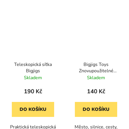
Teleskopická síťka
Bigjigs Toys
Bigjigs
Znovupoužitelné
samolepky Doprava ve
Skladem
Skladem
městě
190 Kč
140 Kč
DO KOŠÍKU
DO KOŠÍKU
Praktická teleskopická
Město, silnice, cesty,