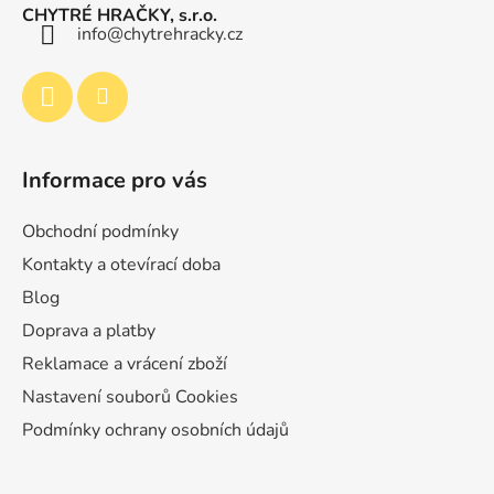
a
c
CHYTRÉ HRAČKY, s.r.o.
t
info
@
chytrehracky.cz
í
p
í
r
v
k
y
Informace pro vás
v
ý
p
Obchodní podmínky
i
Kontakty a otevírací doba
s
Blog
u
Doprava a platby
Reklamace a vrácení zboží
Nastavení souborů Cookies
Podmínky ochrany osobních údajů