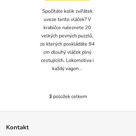
Spočítáte kolik zvířátek
uveze tento vláček? V
krabičce naleznete 20
velkých pevných puzzlů,
ze kterých poskládáte 94
cm dlouhý vláček plný
cestujících. Lokomotiva i
každý vagon...
3
položek celkem
O
v
l
Z
á
á
d
Kontakt
p
a