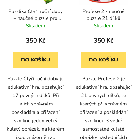
r
d
Puzzlika Čtyři roční doby
Profese 2 - naučné
o
u
– naučné puzzle pro
puzzle 21 dílků
d
k
děti, 17 dílků
Skladem
Skladem
u
t
k
ů
350 Kč
350 Kč
t
ů
DO KOŠÍKU
DO KOŠÍKU
Puzzle Čtyři roční doby je
Puzzle Profese 2 je
edukativní hra, obsahující
edukativní hra, obsahující
17 pevných dílků. Při
21 pevných dílků, ze
jejich správném
kterých při správném
poskládání a přiřazení
přiřazení a poskládání
vznikne jeden velký
vzniknou 3 velké
kulatý obrázek, na kterém
samostatné kulaté
jsou znázorněny...
obrázky následujících