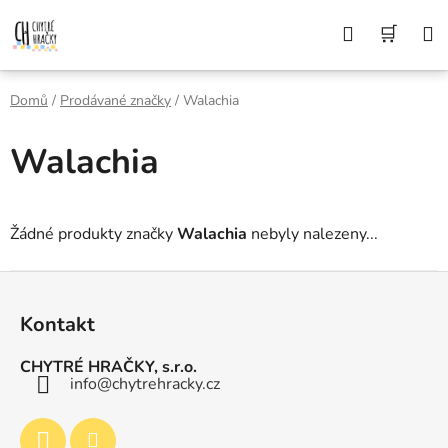
Přejít
Z DŮVODU DOVOLENÉ BUDEME VAŠE
Hledat
NÁK
OBJEDNÁVKY ODESÍLAT AŽ 10. 8. DĚKUJEME
na
ZA POCHOPENÍ A PŘEJEME KRÁSNÉ LÉTO🌞
obsah
KOŠÍ
Domů
/
Prodávané značky
/
Walachia
Walachia
Žádné produkty značky
Walachia
nebyly nalezeny...
Z
á
Kontakt
p
a
CHYTRÉ HRAČKY, s.r.o.
t
info
@
chytrehracky.cz
í