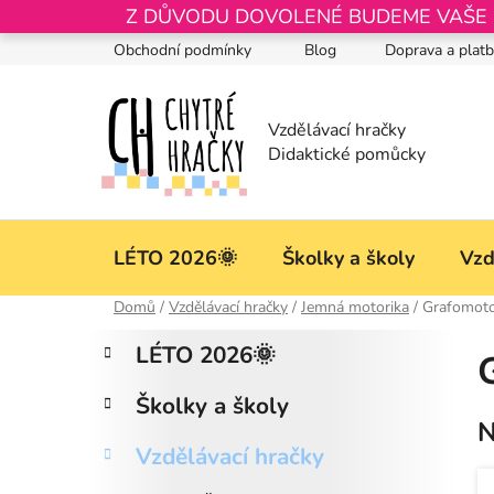
Přejít
Z DŮVODU DOVOLENÉ BUDEME VAŠE OB
na
Obchodní podmínky
Blog
Doprava a plat
obsah
LÉTO 2026🌞
Školky a školy
Vzd
Domů
/
Vzdělávací hračky
/
Jemná motorika
/
Grafomoto
P
K
Přeskočit
LÉTO 2026🌞
a
kategorie
o
t
s
Školky a školy
e
t
N
g
r
Vzdělávací hračky
o
a
r