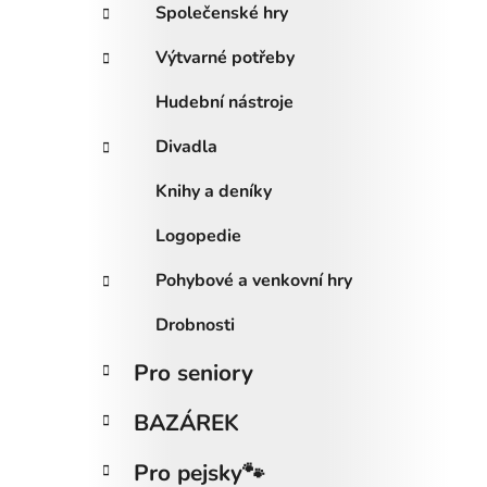
p
Společenské hry
r
Výtvarné potřeby
o
d
Hudební nástroje
u
Divadla
k
t
Knihy a deníky
ů
Logopedie
Pohybové a venkovní hry
Drobnosti
Pro seniory
BAZÁREK
Pro pejsky🐾