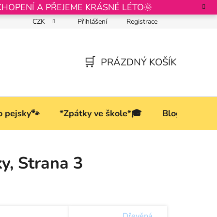
CHOPENÍ A PŘEJEME KRÁSNÉ LÉTO🌞
CZK
Přihlášení
Registrace
Podmínky ochrany osobních údajů
PRÁZDNÝ KOŠÍK
NÁKUPNÍ
KOŠÍK
o pejsky🐾
*Zpátky ve škole*🎓
Blog
ky
, Strana 3
Dřevěná