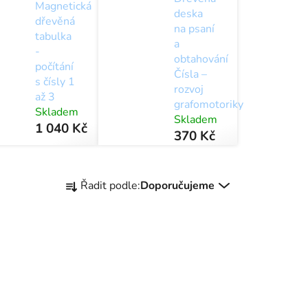
Magnetická
deska
dřevěná
na psaní
tabulka
a
-
obtahování
počítání
Čísla –
s čísly 1
rozvoj
až 3
grafomotoriky
Skladem
Skladem
1 040 Kč
370 Kč
Ř
Řadit podle:
Doporučujeme
a
z
e
n
í
p
r