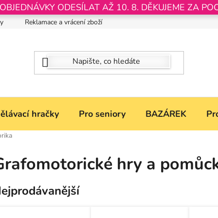
JEDNÁVKY ODESÍLAT AŽ 10. 8. DĚKUJEME ZA PO
by
Reklamace a vrácení zboží
Nastavení souborů Cookies
ělávací hračky
Pro seniory
BAZÁREK
Pr
rika
Grafomotorické hry a pomůc
ejprodávanější