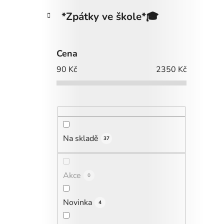
*Zpátky ve škole*🎓
Cena
90
Kč
2350
Kč
Na skladě
37
Akce
0
Novinka
4