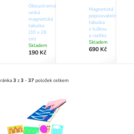
Oboustranná
Magnetická
velká
popisovatelná
magnetická
tabulka
tabulka
s tužkou
(30 x 26
a razítky
cm)
Skladem
Skladem
690 Kč
190 Kč
tránka
3
z
3
-
37
položek celkem
V