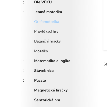
Dle VĚKU
i
n
e
n
Jemná motorika
í
Grafomotorika
p
a
Provlékací hry
n
e
Balanční hračky
l
Mozaiky
Matematika a logika
S
Stavebnice
Puzzle
ý
p
Magnetické hračky
i
Senzorická hra
s