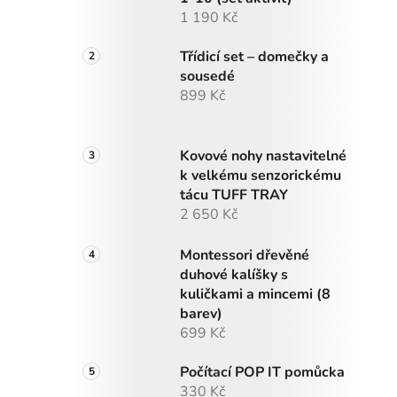
1 190 Kč
Třídicí set – domečky a
sousedé
899 Kč
Kovové nohy nastavitelné
k velkému senzorickému
tácu TUFF TRAY
2 650 Kč
Montessori dřevěné
duhové kalíšky s
kuličkami a mincemi (8
barev)
699 Kč
Počítací POP IT pomůcka
330 Kč