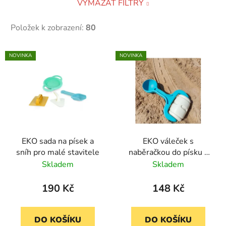
VYMAZAT FILTRY
Položek k zobrazení:
80
V
NOVINKA
NOVINKA
ý
p
i
s
p
r
EKO sada na písek a
EKO váleček s
o
sníh pro malé stavitele
naběračkou do písku -
d
Silnice
Skladem
Skladem
u
k
190 Kč
148 Kč
t
ů
DO KOŠÍKU
DO KOŠÍKU