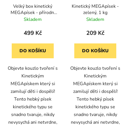
Velký box kinetický
Kinetický MEGApísek -
MEGApísek - přírodní
zelený, 1 kg
2,5 kg
Skladem
Skladem
499 Kč
209 Kč
DO KOŠÍKU
DO KOŠÍKU
Objevte kouzlo tvoření s
Objevte kouzlo tvoření s
Kinetickým
Kinetickým
MEGApískem který si
MEGApískem který si
zamilují děti i dospělí!
zamilují děti i dospělí!
Tento hebký písek
Tento hebký písek
kinetického typu se
kinetického typu se
snadno tvaruje, nikdy
snadno tvaruje, nikdy
nevysychá ani netvrdne,
nevysychá ani netvrdne,