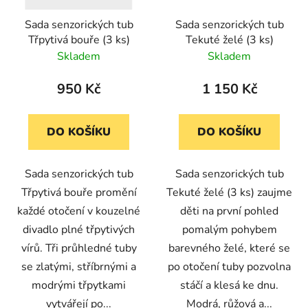
Sada senzorických tub
Sada senzorických tub
Třpytivá bouře (3 ks)
Tekuté želé (3 ks)
Skladem
Skladem
950 Kč
1 150 Kč
DO KOŠÍKU
DO KOŠÍKU
Sada senzorických tub
Sada senzorických tub
Třpytivá bouře promění
Tekuté želé (3 ks) zaujme
každé otočení v kouzelné
děti na první pohled
divadlo plné třpytivých
pomalým pohybem
vírů. Tři průhledné tuby
barevného želé, které se
se zlatými, stříbrnými a
po otočení tuby pozvolna
modrými třpytkami
stáčí a klesá ke dnu.
vytvářejí po...
Modrá, růžová a...