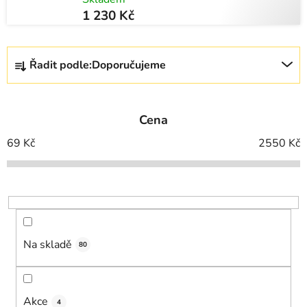
1 230 Kč
Ř
Řadit podle:
Doporučujeme
a
z
e
Cena
n
í
69
Kč
2550
Kč
p
r
o
d
u
Na skladě
k
80
t
ů
Akce
4