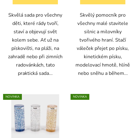
Skvělá sada pro všechny
Skvělý pomocník pro
děti, které rády tvoří,
všechny malé stavitele
staví a objevují svět
silnic a milovníky
kolem sebe. Ať už na
tvořivého hraní. Stačí
pískovišti, na pláži, na
váleček přejet po písku,
zahradě nebo při zimních
kinetickém písku,
radovánkách, tato
modelovací hmotě, hlíně
praktická sada...
nebo sněhu a během...
NOVINKA
NOVINKA