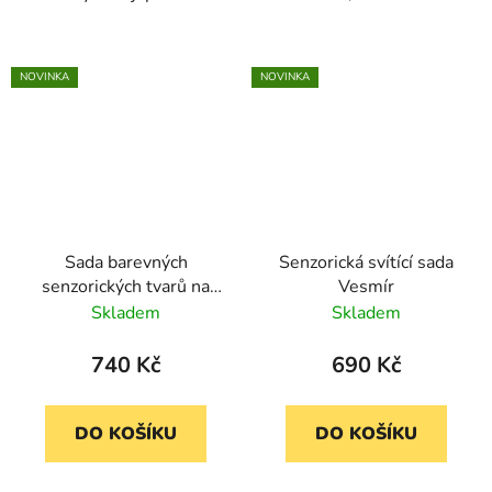
NOVINKA
NOVINKA
Sada barevných
Senzorická svítící sada
senzorických tvarů na
Vesmír
třídění - Domečky (72
Skladem
Skladem
ks)
740 Kč
690 Kč
DO KOŠÍKU
DO KOŠÍKU