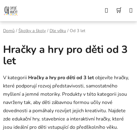
Přejít
Z DŮVODU DOVOLENÉ BUDEME VAŠE
Hledat
NÁK
OBJEDNÁVKY ODESÍLAT AŽ 10. 8. DĚKUJEME
na
ZA POCHOPENÍ A PŘEJEME KRÁSNÉ LÉTO🌞
obsah
KOŠÍ
Domů
/
Školky a školy
/
Dle věku
/
Od 3 let
Hračky a hry pro děti od 3
let
V kategorii
Hračky a hry pro děti od 3 let
objevíte hračky,
které podporují rozvoj představivosti, samostatného
myšlení a jemné motoriky. Produkty v této kategorii jsou
navrženy tak, aby děti zábavnou formou učily nové
dovednosti a pomáhaly rozvíjet jejich kreativitu. Najdete
zde edukační hry, stavebnice a interaktivní hračky, které
jsou ideální pro děti vstupující do předškolního věku.