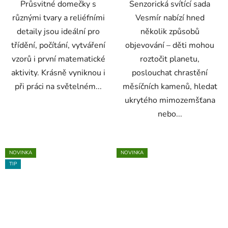
Průsvitné domečky s
Senzorická svítící sada
různými tvary a reliéfními
Vesmír nabízí hned
detaily jsou ideální pro
několik způsobů
třídění, počítání, vytváření
objevování – děti mohou
vzorů i první matematické
roztočit planetu,
aktivity. Krásně vyniknou i
poslouchat chrastění
při práci na světelném...
měsíčních kamenů, hledat
ukrytého mimozemšťana
nebo...
NOVINKA
NOVINKA
TIP