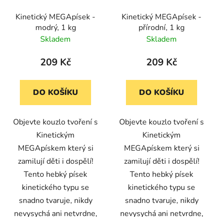
Kinetický MEGApísek -
Kinetický MEGApísek -
modrý, 1 kg
přírodní, 1 kg
Skladem
Skladem
209 Kč
209 Kč
DO KOŠÍKU
DO KOŠÍKU
Objevte kouzlo tvoření s
Objevte kouzlo tvoření s
Kinetickým
Kinetickým
MEGApískem který si
MEGApískem který si
zamilují děti i dospělí!
zamilují děti i dospělí!
Tento hebký písek
Tento hebký písek
kinetického typu se
kinetického typu se
snadno tvaruje, nikdy
snadno tvaruje, nikdy
nevysychá ani netvrdne,
nevysychá ani netvrdne,