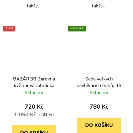
takže...
takže...
AKCE
NOVINKA
BAZÁREK! Barevná
Sada velkých
květinová zahrádka
navlékacích tvarů, 48
kusů
Skladem
Skladem
720 Kč
780 Kč
1 050 Kč
(–31 %)
DO KOŠÍKU
DO KOŠÍKU