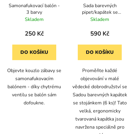
Samonafukovací balón -
Sada barevných
3 barvy
pipet/kapátek se
stojánkem (6 ks)
Skladem
Skladem
250 Kč
590 Kč
DO KOŠÍKU
DO KOŠÍKU
Objevte kouzlo zábavy se
Proměňte každé
samonafukovacím
objevování v malé
balónem - díky chytrému
vědecké dobrodružství se
ventilu se balón sám
Sadou barevných kapátek
dofoukne.
se stojánkem (6 ks)! Tato
velká, ergonomicky
tvarovaná kapátka jsou
navržena speciálně pro