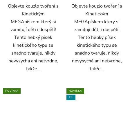
Objevte kouzlo tvoření s
Objevte kouzlo tvoření s
Kinetickým
Kinetickým
MEGApískem který si
MEGApískem který si
zamilují děti i dospělí!
zamilují děti i dospělí!
Tento hebký písek
Tento hebký písek
kinetického typu se
kinetického typu se
snadno tvaruje, nikdy
snadno tvaruje, nikdy
nevysychá ani netvrdne,
nevysychá ani netvrdne,
takže...
takže...
NOVINKA
NOVINKA
TIP