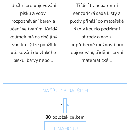
Ideální pro objevování
Třídicí transparentní
písku a vody,
senzorická sada Listy a
rozpoznávání barev a
plody přináší do mateřské
učení se tvarům. Každý
školy kouzlo podzimní
kelímek má na dně jiný
přírody a nabízí
tvar, který lze použít k
nepřeberné možnosti pro
otiskování do vlhkého
objevování, třídění i první
písku, barvy nebo...
matematické...
NAČÍST 18 DALŠÍCH
S
1
t
5
r
O
á
80
položek celkem
v
n
l
k
NAHORU