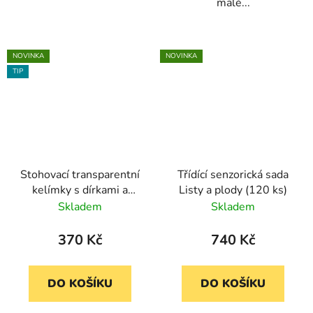
malé...
NOVINKA
NOVINKA
TIP
Stohovací transparentní
Třídící senzorická sada
kelímky s dírkami a
Listy a plody (120 ks)
tvary, 9 ks (TickiT)
Skladem
Skladem
370 Kč
740 Kč
DO KOŠÍKU
DO KOŠÍKU