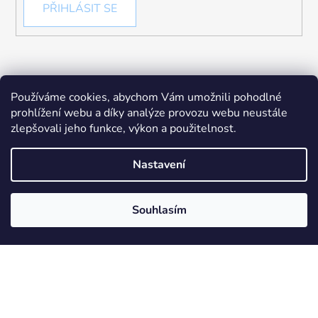
PŘIHLÁSIT SE
Používáme cookies, abychom Vám umožnili pohodlné
prohlížení webu a díky analýze provozu webu neustále
zlepšovali jeho funkce, výkon a použitelnost.
Nastavení
Souhlasím
Vytvořil Shoptet
Copyright 2026
Chytré hračky
. Všechna práva
vyhrazena.