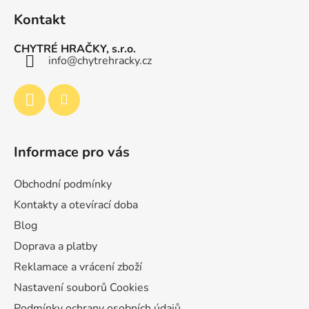
á
u
Kontakt
p
a
CHYTRÉ HRAČKY, s.r.o.
t
info
@
chytrehracky.cz
í
Informace pro vás
Obchodní podmínky
Kontakty a otevírací doba
Blog
Doprava a platby
Reklamace a vrácení zboží
Nastavení souborů Cookies
Podmínky ochrany osobních údajů