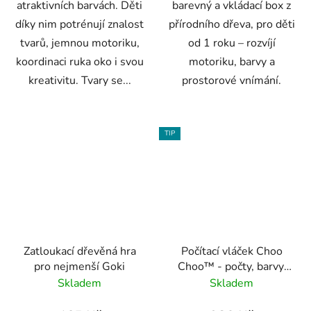
atraktivních barvách. Děti
barevný a vkládací box z
díky nim potrénují znalost
přírodního dřeva, pro děti
tvarů, jemnou motoriku,
od 1 roku – rozvíjí
koordinaci ruka oko i svou
motoriku, barvy a
kreativitu. Tvary se...
prostorové vnímání.
TIP
Zatloukací dřevěná hra
Počítací vláček Choo
pro nejmenší Goki
Choo™ - počty, barvy,
tvary
Skladem
Skladem