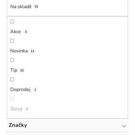
u
Na skladě
k
51
t
ů
Akce
3
Novinka
11
Tip
22
Doprodej
1
Sleva
0
Značky