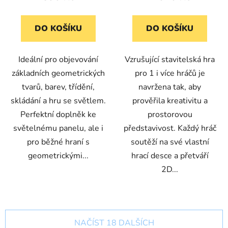
DO KOŠÍKU
DO KOŠÍKU
Ideální pro objevování
Vzrušující stavitelská hra
základních geometrických
pro 1 i více hráčů je
tvarů, barev, třídění,
navržena tak, aby
skládání a hru se světlem.
prověřila kreativitu a
Perfektní doplněk ke
prostorovou
světelnému panelu, ale i
představivost. Každý hráč
pro běžné hraní s
soutěží na své vlastní
geometrickými...
hrací desce a přetváří
2D...
NAČÍST 18 DALŠÍCH