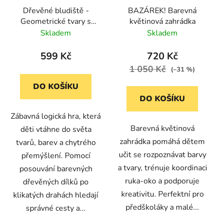
Dřevěné bludiště -
BAZÁREK! Barevná
Geometrické tvary s
květinová zahrádka
předlohami Lucy & Leo
Skladem
Skladem
599 Kč
720 Kč
1 050 Kč
(–31 %)
DO KOŠÍKU
DO KOŠÍKU
Zábavná logická hra, která
Barevná květinová
děti vtáhne do světa
zahrádka pomáhá dětem
tvarů, barev a chytrého
učit se rozpoznávat barvy
přemýšlení. Pomocí
a tvary, trénuje koordinaci
posouvání barevných
ruka-oko a podporuje
dřevěných dílků po
kreativitu. Perfektní pro
klikatých drahách hledají
předškoláky a malé...
správné cesty a...