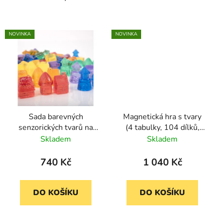
NOVINKA
NOVINKA
Sada barevných
Magnetická hra s tvary
senzorických tvarů na
(4 tabulky, 104 dílků,
třídění - Domečky (72
15 předloh)
Skladem
Skladem
ks)
740 Kč
1 040 Kč
DO KOŠÍKU
DO KOŠÍKU