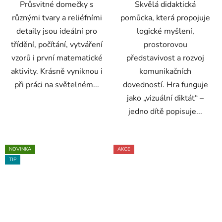
Průsvitné domečky s
Skvělá didaktická
různými tvary a reliéfními
pomůcka, která propojuje
detaily jsou ideální pro
logické myšlení,
třídění, počítání, vytváření
prostorovou
vzorů i první matematické
představivost a rozvoj
aktivity. Krásně vyniknou i
komunikačních
při práci na světelném...
dovedností. Hra funguje
jako „vizuální diktát“ –
jedno dítě popisuje...
NOVINKA
AKCE
TIP