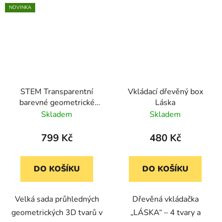
NOVINKA
STEM Transparentní
Vkládací dřevěný box
barevné geometrické
Láska
tvary, 51 kusů
Skladem
Skladem
799 Kč
480 Kč
DO KOŠÍKU
DO KOŠÍKU
Velká sada průhledných
Dřevěná vkládačka
geometrických 3D tvarů v
„LÁSKA“ – 4 tvary a