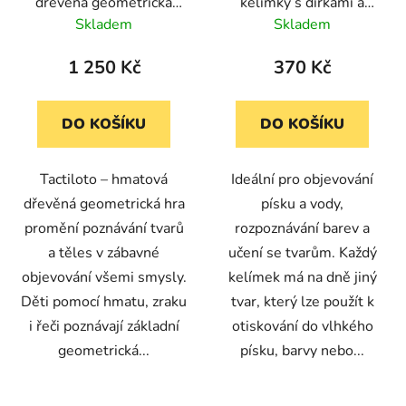
dřevěná geometrická
kelímky s dírkami a
hra
tvary, 9 ks (TickiT)
Skladem
Skladem
1 250 Kč
370 Kč
DO KOŠÍKU
DO KOŠÍKU
Tactiloto – hmatová
Ideální pro objevování
dřevěná geometrická hra
písku a vody,
promění poznávání tvarů
rozpoznávání barev a
a těles v zábavné
učení se tvarům. Každý
objevování všemi smysly.
kelímek má na dně jiný
Děti pomocí hmatu, zraku
tvar, který lze použít k
i řeči poznávají základní
otiskování do vlhkého
geometrická...
písku, barvy nebo...