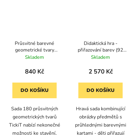
Průsvitné barevné
Didaktická hra -
geometrické tvary
přiřazování barev (92
TickiT (180 ks)
karet)
Skladem
Skladem
840 Kč
2 570 Kč
DO KOŠÍKU
DO KOŠÍKU
Sada 180 průsvitných
Hravá sada kombinující
geometrických tvarů
obrázky předmětů s
TickiT nabízí nekonečné
průhlednými barevnými
možnosti ke stavění,
kartami - děti přiřazují