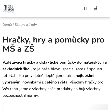
Přejít
Z DŮVODU DOVOLENÉ BUDEME VAŠE
Hledat
NÁK
OBJEDNÁVKY ODESÍLAT AŽ 10. 8. DĚKUJEME
na
ZA POCHOPENÍ A PŘEJEME KRÁSNÉ LÉTO🌞
obsah
KOŠÍ
Domů
/
Školky a školy
Hračky, hry a pomůcky pro
MŠ a ZŠ
Vzdělávací hračky a didaktické pomůcky do mateřských a
základních škol,
to je naše hlavní specializace už spoustu
let. Nabídku pravidelně doplňujeme těmi
nejlepšími
vybranými novinkami z celého světa.
Všechny hračky pro
Vás testujeme a všechny naše produkty splňují všechny
bezpečnostní normy.