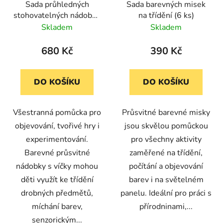
Sada průhledných
Sada barevných misek
o
stohovatelných nádobek
na třídění (6 ks)
d
v 6 barvách (18 ks)
Skladem
Skladem
u
k
680 Kč
390 Kč
t
ů
DO KOŠÍKU
DO KOŠÍKU
Všestranná pomůcka pro
Průsvitné barevné misky
objevování, tvořivé hry i
jsou skvělou pomůckou
experimentování.
pro všechny aktivity
Barevné průsvitné
zaměřené na třídění,
nádobky s víčky mohou
počítání a objevování
děti využít ke třídění
barev i na světelném
drobných předmětů,
panelu. Ideální pro práci s
míchání barev,
přírodninami,...
senzorickým...