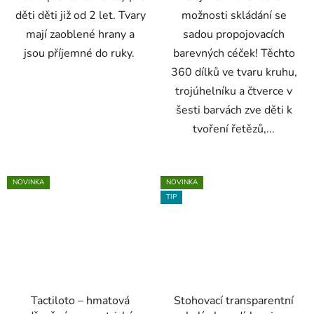
děti děti již od 2 let. Tvary
možnosti skládání se
mají zaoblené hrany a
sadou propojovacích
jsou příjemné do ruky.
barevných céček! Těchto
360 dílků ve tvaru kruhu,
trojúhelníku a čtverce v
šesti barvách zve děti k
tvoření řetězů,...
NOVINKA
NOVINKA
TIP
Tactiloto – hmatová
Stohovací transparentní