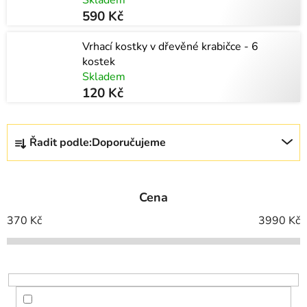
590 Kč
Vrhací kostky v dřevěné krabičce - 6
kostek
Skladem
120 Kč
Ř
Řadit podle:
Doporučujeme
a
z
e
Cena
n
í
370
Kč
3990
Kč
p
r
o
d