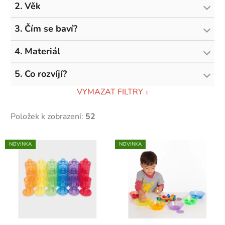
2. Věk
3. Čím se baví?
4. Materiál
5. Co rozvíjí?
VYMAZAT FILTRY
Položek k zobrazení:
52
V
NOVINKA
NOVINKA
ý
p
i
s
p
r