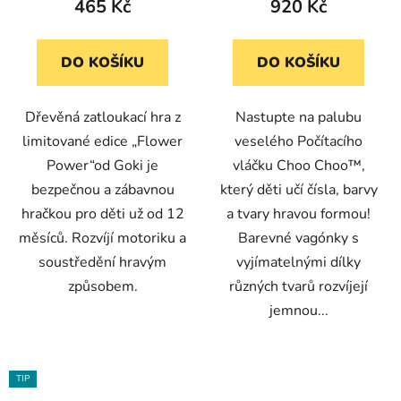
465 Kč
920 Kč
DO KOŠÍKU
DO KOŠÍKU
Dřevěná zatloukací hra z
Nastupte na palubu
limitované edice „Flower
veselého Počítacího
Power“od Goki je
vláčku Choo Choo™,
bezpečnou a zábavnou
který děti učí čísla, barvy
hračkou pro děti už od 12
a tvary hravou formou!
měsíců. Rozvíjí motoriku a
Barevné vagónky s
soustředění hravým
vyjímatelnými dílky
způsobem.
různých tvarů rozvíjejí
jemnou...
TIP