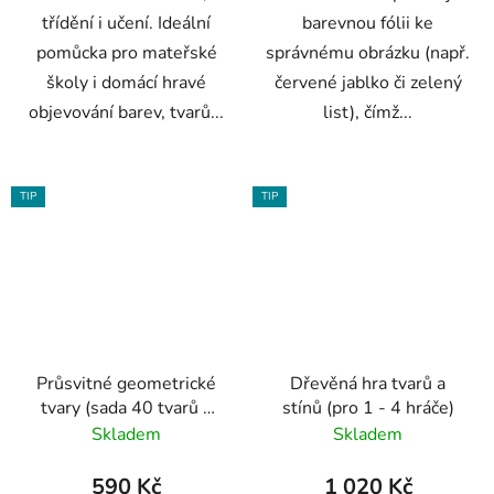
třídění i učení. Ideální
barevnou fólii ke
pomůcka pro mateřské
správnému obrázku (např.
školy i domácí hravé
červené jablko či zelený
objevování barev, tvarů...
list), čímž...
TIP
TIP
Průsvitné geometrické
Dřevěná hra tvarů a
tvary (sada 40 tvarů a
stínů (pro 1 - 4 hráče)
12 karet s aktivitami)
Skladem
Skladem
590 Kč
1 020 Kč