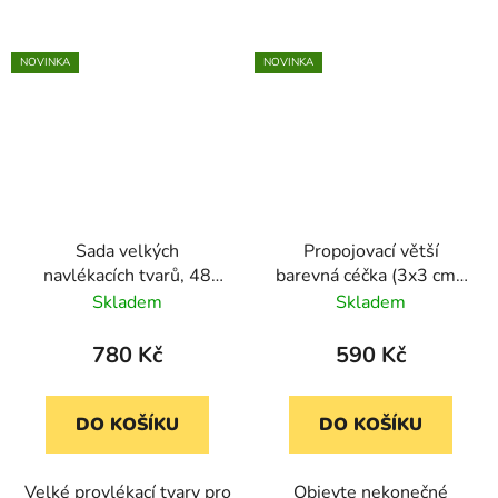
NOVINKA
NOVINKA
Sada velkých
Propojovací větší
navlékacích tvarů, 48
barevná céčka (3x3 cm),
kusů
360 ks
Skladem
Skladem
780 Kč
590 Kč
DO KOŠÍKU
DO KOŠÍKU
Velké provlékací tvary pro
Objevte nekonečné