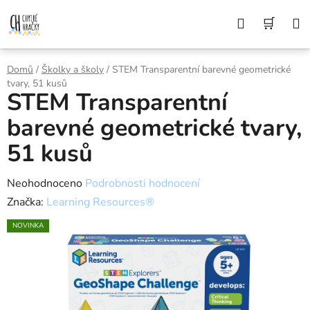
Přejít
Z DŮVODU DOVOLENÉ BUDEME VAŠE
Hledat
NÁK
OBJEDNÁVKY ODESÍLAT AŽ 10. 8. DĚKUJEME
na
ZA POCHOPENÍ A PŘEJEME KRÁSNÉ LÉTO🌞
obsah
KOŠÍ
Domů
/
Školky a školy
/
STEM Transparentní barevné geometrické
tvary, 51 kusů
STEM Transparentní
barevné geometrické tvary,
51 kusů
Průměrné
Neohodnoceno
Podrobnosti hodnocení
hodnocení
Značka:
Learning Resources®
produktu
NOVINKA
je
0,0
z
5