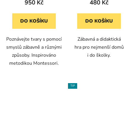
950 Kč
480 Kč
DO KOŠÍKU
DO KOŠÍKU
Poznávejte tvary s pomocí
Zábavná a didaktická
smyslů zábavně a různými
hra pro nejmenší domů
způsoby. Inspirováno
i do školky.
metodikou Montessori.
TIP