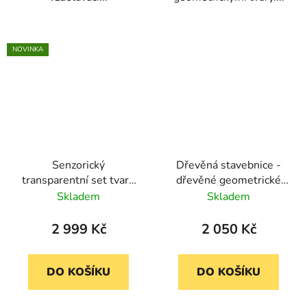
NOVINKA
Senzorický
Dřevěná stavebnice -
transparentní set tvarů
dřevěné geometrické
s aktivitami (25 kusů a
bloky v duhových
Skladem
Skladem
15 předlohových karet)
barvách Goki
2 999 Kč
2 050 Kč
DO KOŠÍKU
DO KOŠÍKU