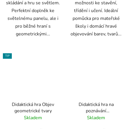
skládání a hru se světlem.
možnosti ke stavění,
Perfektní doplněk ke
třídění i učení. Ideální
světelnému panelu, ale i
pomůcka pro mateřské
pro běžné hraní s
školy i domácí hravé
geometrickými...
objevování barev, tvarů...
TIP
Didaktická hra Objev
Didaktická hra na
geometrické tvary
poznávání
geometrických tvarů a
Skladem
Skladem
barev