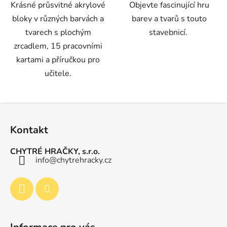
Krásné průsvitné akrylové
Objevte fascinující hru
bloky v různých barvách a
barev a tvarů s touto
tvarech s plochým
stavebnicí.
zrcadlem, 15 pracovními
kartami a příručkou pro
učitele.
Z
á
Kontakt
p
a
CHYTRÉ HRAČKY, s.r.o.
t
info
@
chytrehracky.cz
í