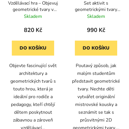
Vzdělávací hra – Objevuj
Set aktivit s
geometrické tvary v
geometrickými tvary
architektuře
Don'T Bug Me™
Skladem
Skladem
820 Kč
990 Kč
DO KOŠÍKU
DO KOŠÍKU
Objevte fascinující svět
Poutavý způsob, jak
architektury a
malým studentům
geometrických tvarů s
představit geometrické
touto hrou, která je
tvary. Nechte děti
ideální pro rodiče a
vytvářet originální
pedagogy, kteří chtějí
mistrovské kousky a
dětem poskytnout
seznámit se tak s
zábavnou a zároveň
průsvitnými 2D
vzdělávací...
geometrickými tvary....