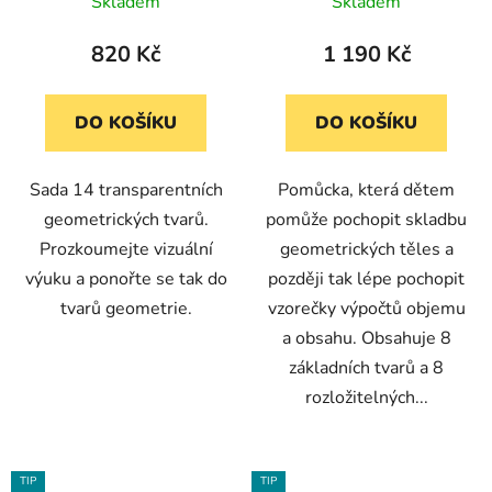
kusů)
Geometric Shapes™
Skladem
Skladem
(16 dílů)
820 Kč
1 190 Kč
DO KOŠÍKU
DO KOŠÍKU
Sada 14 transparentních
Pomůcka, která dětem
geometrických tvarů.
pomůže pochopit skladbu
Prozkoumejte vizuální
geometrických těles a
výuku a ponořte se tak do
později tak lépe pochopit
tvarů geometrie.
vzorečky výpočtů objemu
a obsahu. Obsahuje 8
základních tvarů a 8
rozložitelných...
TIP
TIP