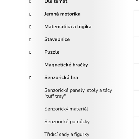
Dle témat
i
n
e
n
Jemná motorika
í
Matematika a logika
p
a
Stavebnice
n
Puzzle
e
l
Magnetické hračky
Senzorická hra
Senzorické panely, stoly a tácy
"tuff tray"
Senzorický materiál
Senzorické pomůcky
Třídící sady a figurky