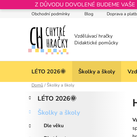
Přejít
Z DŮVODU DOVOLENÉ BUDEME VAŠE OB
na
Obchodní podmínky
Blog
Doprava a plat
obsah
LÉTO 2026🌞
Školky a školy
Vzd
Domů
/
Školky a školy
P
K
Přeskočit
LÉTO 2026🌞
a
kategorie
o
t
s
Školky a školy
e
t
V
g
r
Dle věku
o
s
a
r
h