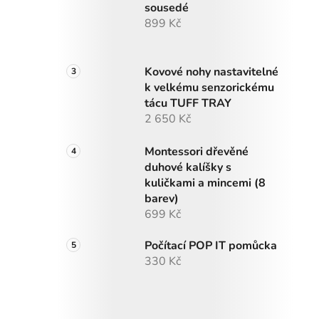
sousedé
899 Kč
Kovové nohy nastavitelné
k velkému senzorickému
tácu TUFF TRAY
2 650 Kč
Montessori dřevěné
duhové kalíšky s
kuličkami a mincemi (8
barev)
699 Kč
Počítací POP IT pomůcka
330 Kč