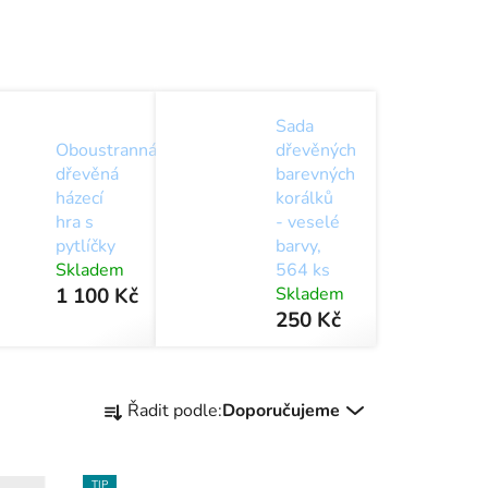
Sada
Oboustranná
dřevěných
dřevěná
barevných
házecí
korálků
hra s
- veselé
pytlíčky
barvy,
Skladem
564 ks
1 100 Kč
Skladem
250 Kč
Ř
Řadit podle:
Doporučujeme
a
z
e
TIP