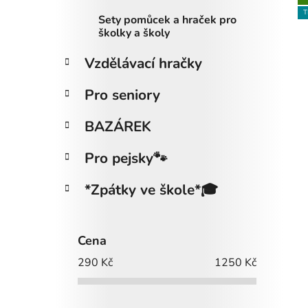
ý
T
Sety pomůcek a hraček pro
p
školky a školy
i
s
Vzdělávací hračky
p
Pro seniory
r
o
BAZÁREK
d
u
Pro pejsky🐾
k
t
*Zpátky ve škole*🎓
ů
Cena
290
Kč
1250
Kč