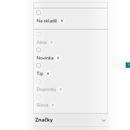
Na skladě
5
Akce
0
Novinka
2
T
Tip
4
Doprodej
0
Sleva
0
Značky