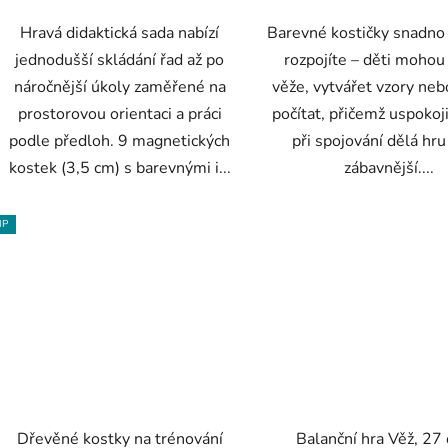
Hravá didaktická sada nabízí
Barevné kostičky snadno 
jednodušší skládání řad až po
rozpojíte – děti mohou
náročnější úkoly zaměřené na
věže, vytvářet vzory nebo
prostorovou orientaci a práci
počítat, přičemž uspokoji
podle předloh. 9 magnetických
při spojování dělá hru
kostek (3,5 cm) s barevnými i...
zábavnější....
IP
Dřevěné kostky na trénování
Balanční hra Věž, 27 