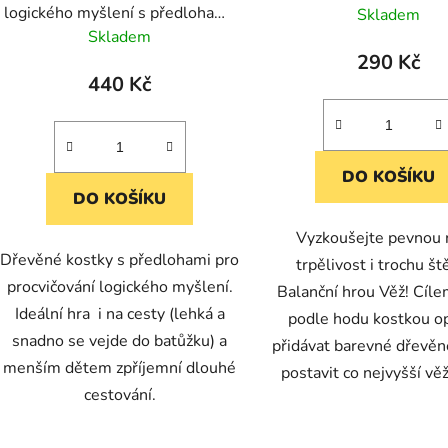
logického myšlení s předlohami,
Skladem
9 kostek, 25 předloh
Skladem
290 Kč
440 Kč
DO KOŠÍKU
DO KOŠÍKU
Vyzkoušejte pevnou 
Dřevěné kostky s předlohami pro
trpělivost i trochu št
procvičování logického myšlení.
Balanční hrou Věž! Cíle
Ideální hra i na cesty (lehká a
podle hodu kostkou o
snadno se vejde do batůžku) a
přidávat barevné dřevěné
menším dětem zpříjemní dlouhé
postavit co nejvyšší věž,
cestování.