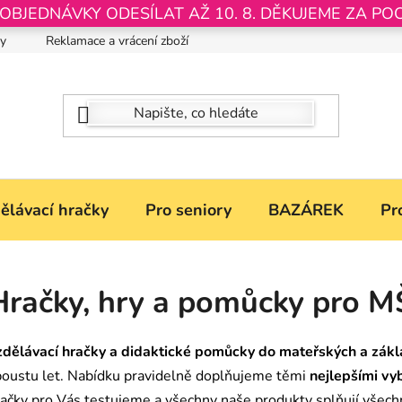
JEDNÁVKY ODESÍLAT AŽ 10. 8. DĚKUJEME ZA PO
by
Reklamace a vrácení zboží
Nastavení souborů Cookies
ělávací hračky
Pro seniory
BAZÁREK
Pr
Hračky, hry a pomůcky pro M
zdělávací hračky a didaktické pomůcky do mateřských a zákl
poustu let. Nabídku pravidelně doplňujeme těmi
nejlepšími vy
račky pro Vás testujeme a všechny naše produkty splňují všec