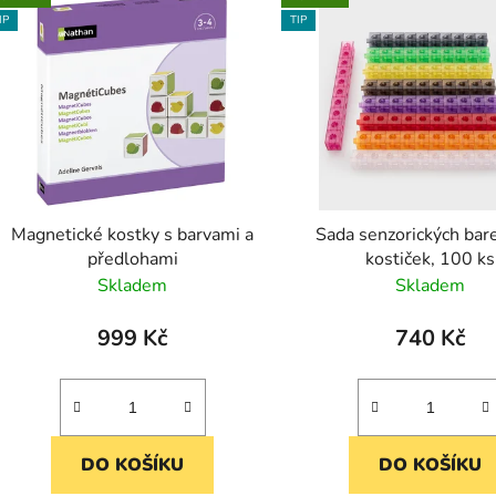
IP
TIP
Magnetické kostky s barvami a
Sada senzorických bar
předlohami
kostiček, 100 ks
Skladem
Skladem
999 Kč
740 Kč
DO KOŠÍKU
DO KOŠÍKU