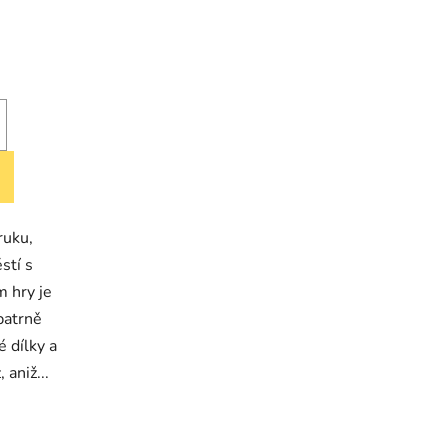
ruku,
ěstí s
m hry je
patrně
 dílky a
 aniž...