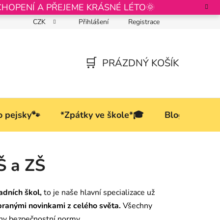
CHOPENÍ A PŘEJEME KRÁSNÉ LÉTO🌞
CZK
Přihlášení
Registrace
Podmínky ochrany osobních údajů
PRÁZDNÝ KOŠÍK
NÁKUPNÍ
KOŠÍK
o pejsky🐾
*Zpátky ve škole*🎓
Blog
Š a ZŠ
adních škol,
to je naše hlavní specializace už
branými novinkami z celého světa.
Všechny
hny bezpečnostní normy.