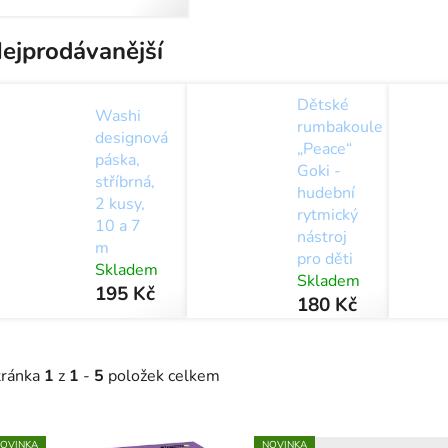
školky a školy
ejprodávanější
Dětské
Washi
rumbakoule
designová
„Peace“
páska,
Goki -
stříbrná,
hudební
2 kusy,
rytmický
10 a 7
nástroj
m
pro děti
Skladem
Skladem
195 Kč
180 Kč
tránka
1
z
1
-
5
položek celkem
V
OVINKA
NOVINKA