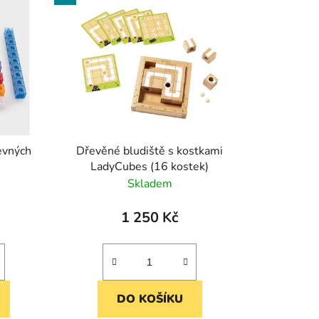
n
í
p
r
o
d
u
k
evných
Dřevěné bludiště s kostkami
t
LadyCubes (16 kostek)
ů
Skladem
1 250 Kč
DO KOŠÍKU