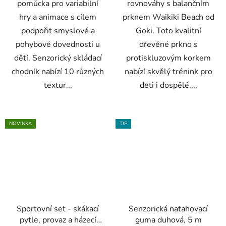
pomůcka pro variabilní
rovnováhy s balančním
hry a animace s cílem
prknem Waikiki Beach od
podpořit smyslové a
Goki. Toto kvalitní
pohybové dovednosti u
dřevěné prkno s
dětí. Senzorický skládací
protiskluzovým korkem
chodník nabízí 10 různých
nabízí skvělý trénink pro
textur...
děti i dospělé....
NOVINKA
TIP
Sportovní set - skákací
Senzorická natahovací
pytle, provaz a házecí
guma duhová, 5 m