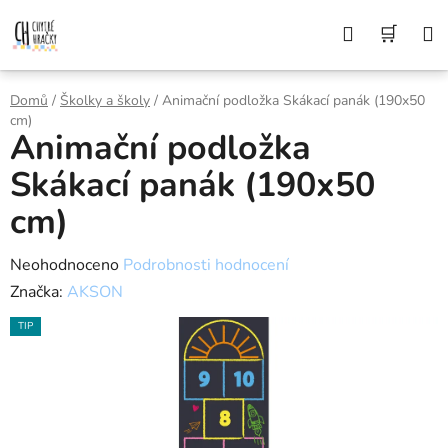
Přejít
Z DŮVODU DOVOLENÉ BUDEME VAŠE
Hledat
NÁK
OBJEDNÁVKY ODESÍLAT AŽ 10. 8. DĚKUJEME
na
ZA POCHOPENÍ A PŘEJEME KRÁSNÉ LÉTO🌞
obsah
KOŠÍ
Domů
/
Školky a školy
/
Animační podložka Skákací panák (190x50
cm)
Animační podložka
Skákací panák (190x50
cm)
Průměrné
Neohodnoceno
Podrobnosti hodnocení
hodnocení
Značka:
AKSON
produktu
TIP
je
0,0
z
5