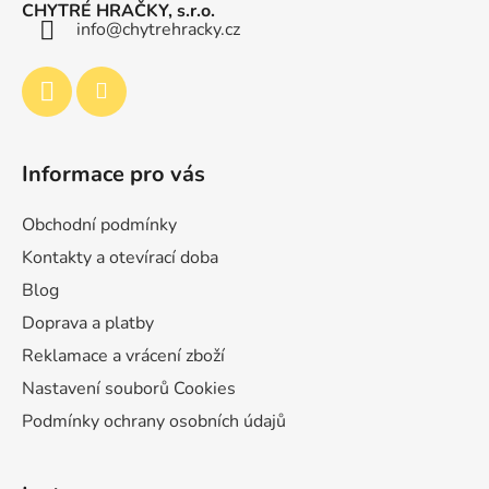
a
CHYTRÉ HRAČKY, s.r.o.
t
info
@
chytrehracky.cz
í
Informace pro vás
Obchodní podmínky
Kontakty a otevírací doba
Blog
Doprava a platby
Reklamace a vrácení zboží
Nastavení souborů Cookies
Podmínky ochrany osobních údajů