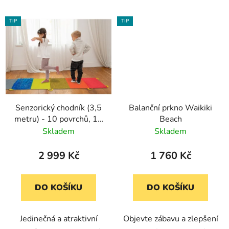
TIP
TIP
Senzorický chodník (3,5
Balanční prkno Waikiki
metru) - 10 povrchů, 12
Beach
rukojetí
Skladem
Skladem
2 999 Kč
1 760 Kč
DO KOŠÍKU
DO KOŠÍKU
Jedinečná a atraktivní
Objevte zábavu a zlepšení