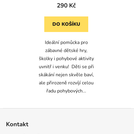
290 Kč
DO KOŠÍKU
Ideální pomůcka pro
zábavné dětské hry,
školky i pohybové aktivity
uvnitř i venku! Děti se při
skákání nejen skvěle baví,
ale přirozeně rozvíjí celou
řadu pohybových...
Z
á
Kontakt
p