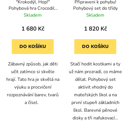
"Krokodýl, Hop!"
Připraveni k pohybu!
Pohybová hra Crocodile
Pohybový set do třídy
Hop™ Learning
Skladem
Skladem
Resources
1 680 Kč
1 820 Kč
DO KOŠÍKU
DO KOŠÍKU
Zábavný způsob, jak děti
Stačí hodit kostkami a ty
učit zatímco si skvěle
už nám prozradí, co máme
hrají. Tato hra je skvělá na
dělat. Pohybový set
výuku a procvičení
aktivit vhodný do
rozpoznávání barev, tvarů
mateřských škol a na
a čísel.
první stupeň základních
škol. Barevné pěnové
disky a tři nafukovací...