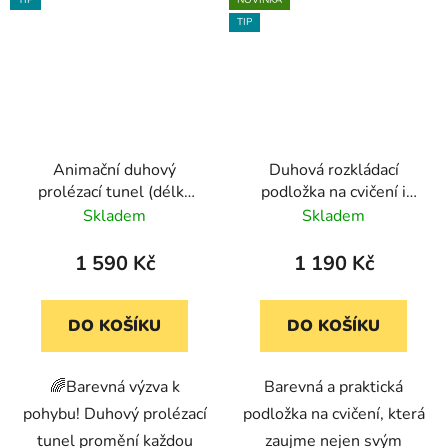
TIP
NOVINKA
TIP
Animační duhový
Duhová rozkládací
prolézací tunel (délka
podložka na cvičení i
4,2 m, průměr otvoru
zábavu (198x74x4 cm)
Skladem
Skladem
70 cm)
1 590 Kč
1 190 Kč
DO KOŠÍKU
DO KOŠÍKU
🌈Barevná výzva k
Barevná a praktická
pohybu! Duhový prolézací
podložka na cvičení, která
tunel promění každou
zaujme nejen svým