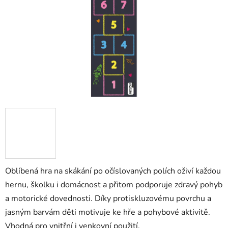
hvězdiček.
Oblíbená hra na skákání po očíslovaných polích oživí každou
hernu, školku i domácnost a přitom podporuje zdravý pohyb
a motorické dovednosti. Díky protiskluzovému povrchu a
jasným barvám děti motivuje ke hře a pohybové aktivitě.
Vhodná pro vnitřní i venkovní použití.