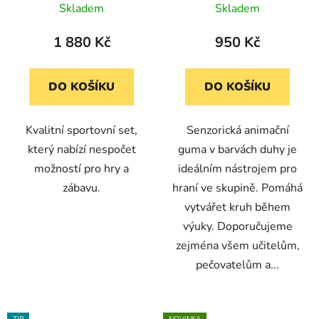
pytlíky
Skladem
Skladem
1 880 Kč
950 Kč
DO KOŠÍKU
DO KOŠÍKU
Kvalitní sportovní set,
Senzorická animační
který nabízí nespočet
guma v barvách duhy je
možností pro hry a
ideálním nástrojem pro
zábavu.
hraní ve skupině. Pomáhá
vytvářet kruh během
výuky. Doporučujeme
zejména všem učitelům,
pečovatelům a...