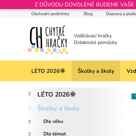
Přejít
Z DŮVODU DOVOLENÉ BUDEME VAŠE OB
na
Obchodní podmínky
Blog
Doprava a plat
obsah
LÉTO 2026🌞
Školky a školy
Vzd
P
K
Přeskočit
LÉTO 2026🌞
a
kategorie
o
T
t
s
Školky a školy
e
t
g
r
Dle věku
o
a
r
Dle témat