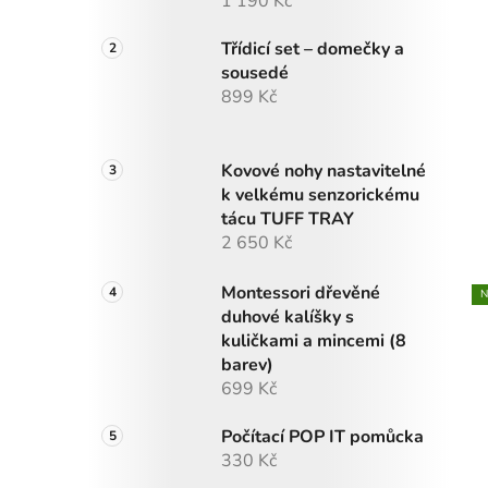
1 190 Kč
Třídicí set – domečky a
sousedé
899 Kč
Kovové nohy nastavitelné
k velkému senzorickému
tácu TUFF TRAY
2 650 Kč
Montessori dřevěné
N
duhové kalíšky s
kuličkami a mincemi (8
barev)
699 Kč
Počítací POP IT pomůcka
330 Kč