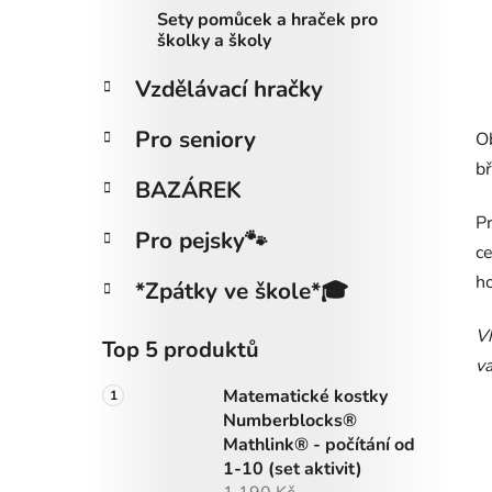
Sety pomůcek a hraček pro
školky a školy
Vzdělávací hračky
Pro seniory
Ob
bř
BAZÁREK
Pr
Pro pejsky🐾
ce
h
*Zpátky ve škole*🎓
Vh
Top 5 produktů
va
Matematické kostky
Numberblocks®
Mathlink® - počítání od
1-10 (set aktivit)