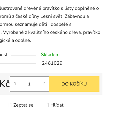
u
lustrované dřevěné pravítko s listy doplněné o
romů z české dílny Lesní svět. Zábavnou a
formou seznamuje děti i dospělé s
. Vyrobené z kvalitního českého dřeva, pravítko
gické a odolné.
k.
nost
Skladem
2461029
 Kč
DO KOŠÍKU
cena:
Zeptat se
Hlídat
t