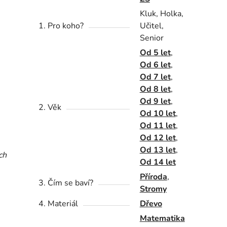
Kluk, Holka,
1. Pro koho?
Učitel,
Senior
Od 5 let
,
Od 6 let
,
Od 7 let
,
Od 8 let
,
Od 9 let
,
2. Věk
Od 10 let
,
Od 11 let
,
Od 12 let
,
Od 13 let
,
ch
Od 14 let
Příroda
,
3. Čím se baví?
Stromy
4. Materiál
Dřevo
Matematika