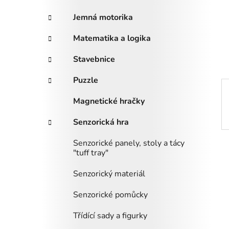
i
n
e
n
Jemná motorika
í
Matematika a logika
p
a
Stavebnice
n
Puzzle
e
l
Magnetické hračky
Senzorická hra
Senzorické panely, stoly a tácy
"tuff tray"
Senzorický materiál
Senzorické pomůcky
Třídící sady a figurky