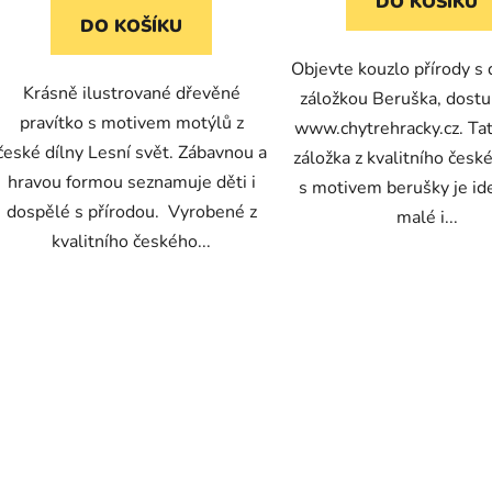
DO KOŠÍKU
DO KOŠÍKU
Objevte kouzlo přírody s
Krásně ilustrované dřevěné
záložkou Beruška, dost
pravítko s motivem motýlů z
www.chytrehracky.cz. Ta
české dílny Lesní svět. Zábavnou a
záložka z kvalitního česk
hravou formou seznamuje děti i
s motivem berušky je ide
dospělé s přírodou. Vyrobené z
malé i...
kvalitního českého...