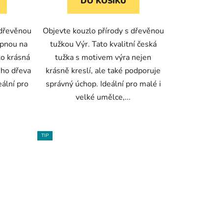
DO KOŠÍKU
 dřevěnou
Objevte kouzlo přírody s dřevěnou
upnou na
tužkou Výr. Tato kvalitní česká
to krásná
tužka s motivem výra nejen
ého dřeva
krásně kreslí, ale také podporuje
ální pro
správný úchop. Ideální pro malé i
velké umělce,...
TIP