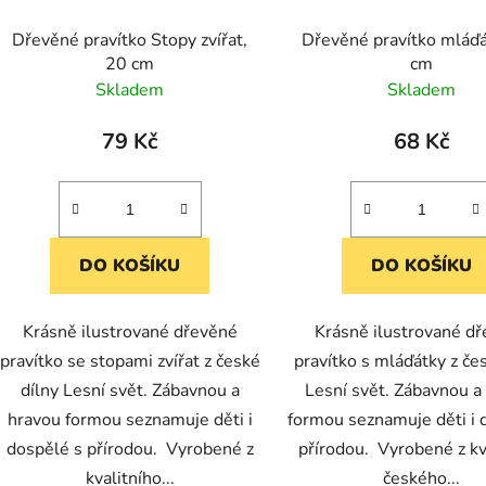
Dřevěné pravítko Stopy zvířat,
Dřevěné pravítko mláďá
20 cm
cm
Skladem
Skladem
79 Kč
68 Kč
DO KOŠÍKU
DO KOŠÍKU
Krásně ilustrované dřevěné
Krásně ilustrované d
pravítko se stopami zvířat z české
pravítko s mláďátky z če
dílny Lesní svět. Zábavnou a
Lesní svět. Zábavnou a
hravou formou seznamuje děti i
formou seznamuje děti i 
dospělé s přírodou. Vyrobené z
přírodou. Vyrobené z kv
kvalitního...
českého...