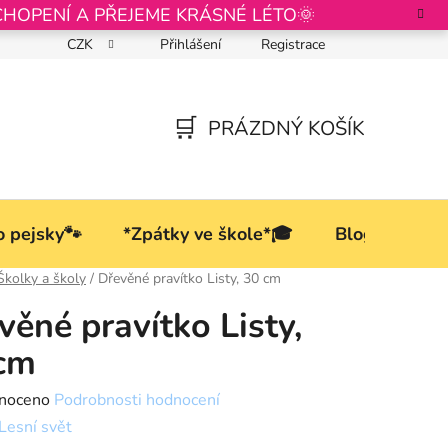
CHOPENÍ A PŘEJEME KRÁSNÉ LÉTO🌞
CZK
Přihlášení
Registrace
Podmínky ochrany osobních údajů
PRÁZDNÝ KOŠÍK
NÁKUPNÍ
KOŠÍK
o pejsky🐾
*Zpátky ve škole*🎓
Blog
Školky a školy
/
Dřevěné pravítko Listy, 30 cm
věné pravítko Listy,
cm
né
noceno
Podrobnosti hodnocení
ní
Lesní svět