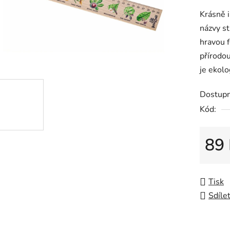
produkt
Krásně i
je
názvy st
0,0
hravou 
z
přírodou
5
je ekolo
hvězdiče
Dostup
Kód:
89
Měrná 
Tisk
Sdíle