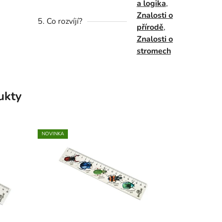
a logika
,
Znalosti o
5. Co rozvíjí?
přírodě
,
Znalosti o
stromech
ukty
NOVINKA