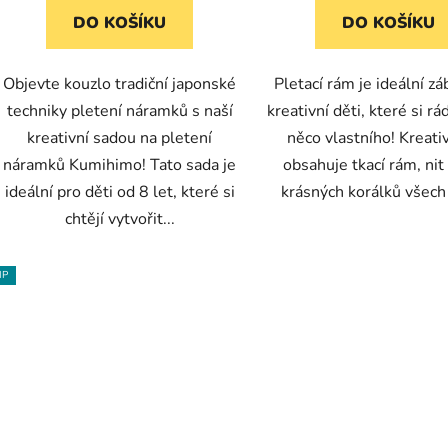
DO KOŠÍKU
DO KOŠÍKU
Objevte kouzlo tradiční japonské
Pletací rám je ideální z
techniky pletení náramků s naší
kreativní děti, které si rá
kreativní sadou na pletení
něco vlastního! Kreati
náramků Kumihimo! Tato sada je
obsahuje tkací rám, nit
ideální pro děti od 8 let, které si
krásných korálků všech
chtějí vytvořit...
IP