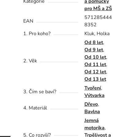
Kategorie
a pomůcky
pro MŠ a ZŠ
571285444
EAN
8352
1. Pro koho?
Kluk, Holka
Od 8 let
,
Od 9 let
,
Od 10 let
,
2. Věk
Od 11 let
,
Od 12 let
,
Od 13 let
Tvoření
,
3. Čím se baví?
Výtvarka
Dřevo
,
4. Materiál
Bavlna
Jemná
motorika
,
5. Co rozvíjí?
Trpělivost a