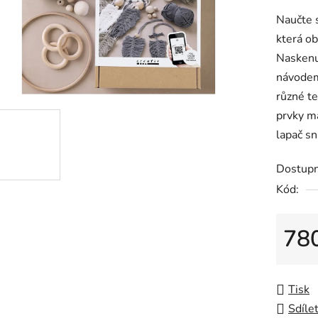
produkt
Naučte 
je
která ob
0,0
Naskenu
z
návodem
5
různé te
hvězdiče
prvky ma
lapač sn
Dostup
Kód:
78
Měrná 
Tisk
Sdíle