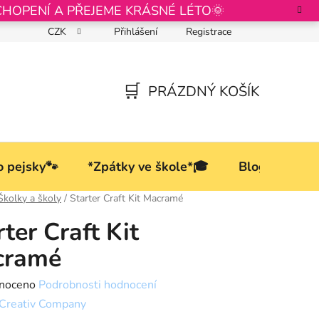
CHOPENÍ A PŘEJEME KRÁSNÉ LÉTO🌞
CZK
Přihlášení
Registrace
Podmínky ochrany osobních údajů
PRÁZDNÝ KOŠÍK
NÁKUPNÍ
KOŠÍK
o pejsky🐾
*Zpátky ve škole*🎓
Blog
Školky a školy
/
Starter Craft Kit Macramé
rter Craft Kit
cramé
né
noceno
Podrobnosti hodnocení
ní
Creativ Company