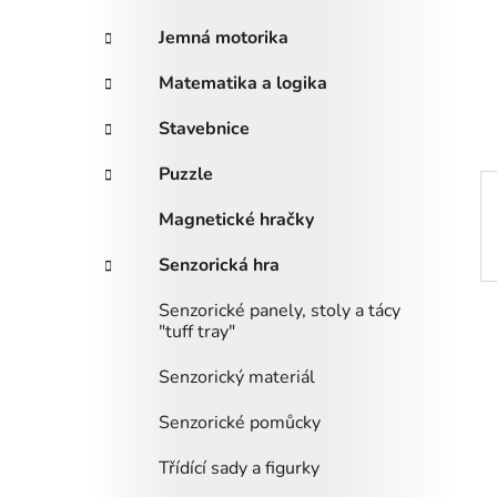
i
n
e
n
Jemná motorika
í
Matematika a logika
p
a
Stavebnice
n
Puzzle
e
l
Magnetické hračky
Senzorická hra
Senzorické panely, stoly a tácy
"tuff tray"
Senzorický materiál
Senzorické pomůcky
Třídící sady a figurky