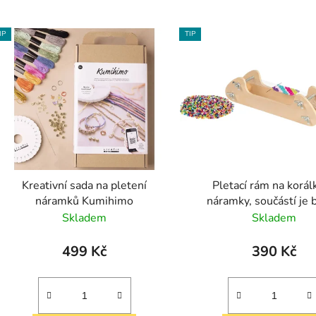
IP
TIP
Kreativní sada na pletení
Pletací rám na korál
náramků Kumihimo
náramky, součástí je 
korálků a nit
Skladem
Skladem
499 Kč
390 Kč