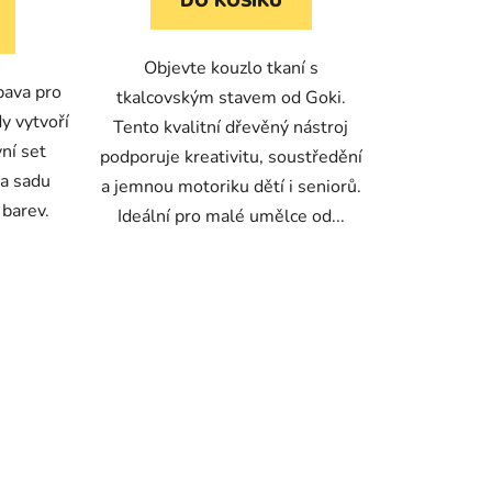
DO KOŠÍKU
Objevte kouzlo tkaní s
ábava pro
tkalcovským stavem od Goki.
dy vytvoří
Tento kvalitní dřevěný nástroj
vní set
podporuje kreativitu, soustředění
 a sadu
a jemnou motoriku dětí i seniorů.
 barev.
Ideální pro malé umělce od...