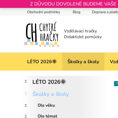
Přejít
Z DŮVODU DOVOLENÉ BUDEME VAŠE OB
na
Obchodní podmínky
Blog
Doprava a plat
obsah
LÉTO 2026🌞
Školky a školy
Vzd
P
K
Přeskočit
LÉTO 2026🌞
a
kategorie
o
T
t
s
Školky a školy
e
t
g
r
Dle věku
o
a
r
Dle témat