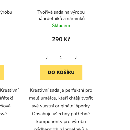
 výrobu
Tvořivá sada na výrobu
náhrdelníků a náramků
Skladem
290 Kč
DO KOŠÍKU
 Kreativní
Kreativní sada je perfektní pro
ířátek!
malé umělce, kteří chtějí tvořit
lyšová
své vlastní originální šperky.
 své
Obsahuje všechny potřebné
komponenty pro výrobu
nádherných náhrdelníků a