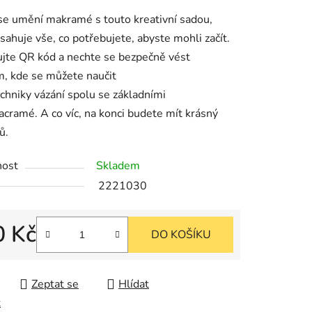
u
se umění makramé s touto kreativní sadou,
sahuje vše, co potřebujete, abyste mohli začít.
jte QR kód a nechte se bezpečně vést
, kde se můžete naučit
chniky vázání spolu se základními
k.
cramé. A co víc, na konci budete mít krásný
ů.
nost
Skladem
2221030
0 Kč
DO KOŠÍKU
cena:
Zeptat se
Hlídat
t