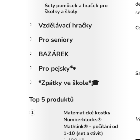
de
Sety pomůcek a hraček pro
školky a školy
se
Vzdělávací hračky
Co
Pro seniory
BAZÁREK
Pro pejsky🐾
S
*Zpátky ve škole*🎓
Top 5 produktů
Matematické kostky
Vh
Numberblocks®
Mathlink® - počítání od
1-10 (set aktivit)