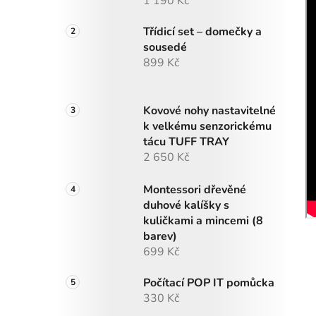
1 190 Kč
Třídicí set – domečky a
sousedé
899 Kč
Kovové nohy nastavitelné
k velkému senzorickému
tácu TUFF TRAY
2 650 Kč
Montessori dřevěné
duhové kalíšky s
kuličkami a mincemi (8
barev)
699 Kč
Počítací POP IT pomůcka
330 Kč