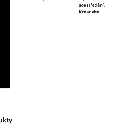
soustředění
,
Kreativita
ukty