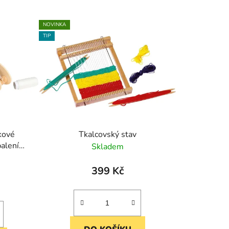
NOVINKA
TIP
kové
Tkalcovský stav
balení
Skladem
399 Kč