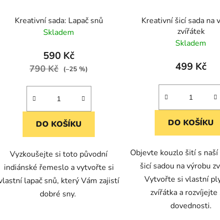
Kreativní sada: Lapač snů
Kreativní šicí sada na
zvířátek
Skladem
Skladem
590 Kč
499 Kč
790 Kč
(–25 %)
DO KOŠÍKU
DO KOŠÍKU
Objevte kouzlo šití s naší
Vyzkoušejte si toto původní
šicí sadou na výrobu zv
indiánské řemeslo a vytvořte si
Vytvořte si vlastní p
vlastní lapač snů, který Vám zajistí
zvířátka a rozvíjejte
dobré sny.
dovednosti.