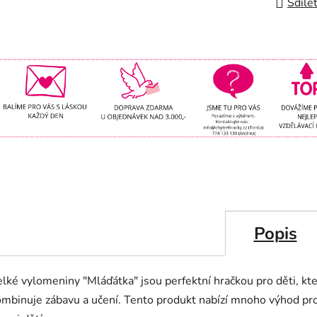
Sdíle
Popis
lké vylomeniny "Mláďátka" jsou perfektní hračkou pro děti, kt
ombinuje zábavu a učení. Tento produkt nabízí mnoho výhod pr