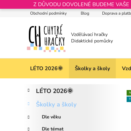
Přejít
Z DŮVODU DOVOLENÉ BUDEME VAŠE OB
na
Obchodní podmínky
Blog
Doprava a plat
obsah
LÉTO 2026🌞
Školky a školy
Vzd
P
K
Přeskočit
LÉTO 2026🌞
a
kategorie
o
N
t
T
s
Školky a školy
e
t
g
r
Dle věku
o
a
r
Dle témat