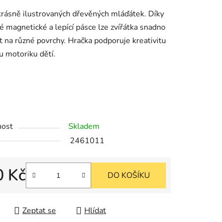
u
krásně ilustrovaných dřevěných mláďátek. Díky
é magnetické a lepící pásce lze zvířátka snadno
t na různé povrchy. Hračka podporuje kreativitu
u motoriku dětí.
k.
nost
Skladem
2461011
0 Kč
DO KOŠÍKU
cena:
Zeptat se
Hlídat