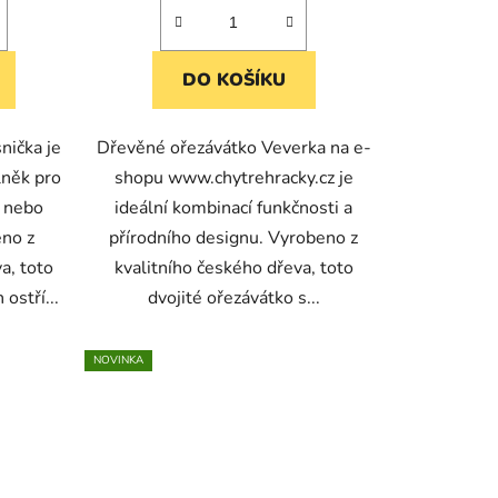
DO KOŠÍKU
nička je
Dřevěné ořezávátko Veverka na e-
lněk pro
shopu www.chytrehracky.cz je
u nebo
ideální kombinací funkčnosti a
eno z
přírodního designu. Vyrobeno z
a, toto
kvalitního českého dřeva, toto
ostří...
dvojité ořezávátko s...
NOVINKA