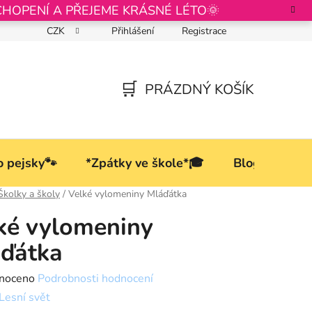
CHOPENÍ A PŘEJEME KRÁSNÉ LÉTO🌞
CZK
Přihlášení
Registrace
Podmínky ochrany osobních údajů
PRÁZDNÝ KOŠÍK
NÁKUPNÍ
KOŠÍK
o pejsky🐾
*Zpátky ve škole*🎓
Blog
Školky a školy
/
Velké vylomeniny Mláďátka
ké vylomeniny
ďátka
né
noceno
Podrobnosti hodnocení
ní
Lesní svět