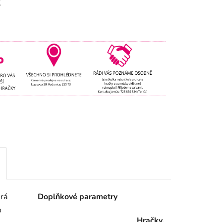
t
erá
Doplňkové parametry
o
Hračky,