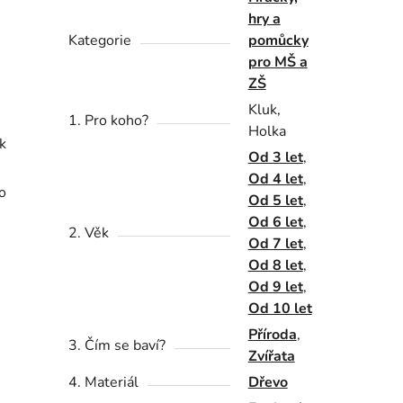
hry a
Kategorie
pomůcky
pro MŠ a
ZŠ
e
Kluk,
1. Pro koho?
Holka
k
Od 3 let
,
Od 4 let
,
o
Od 5 let
,
Od 6 let
,
2. Věk
Od 7 let
,
Od 8 let
,
Od 9 let
,
Od 10 let
Příroda
,
3. Čím se baví?
Zvířata
4. Materiál
Dřevo