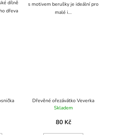
ské dílně
s motivem berušky je ideální pro
ého dřeva
malé i...
snička
Dřevěné ořezávátko Veverka
Skladem
80 Kč