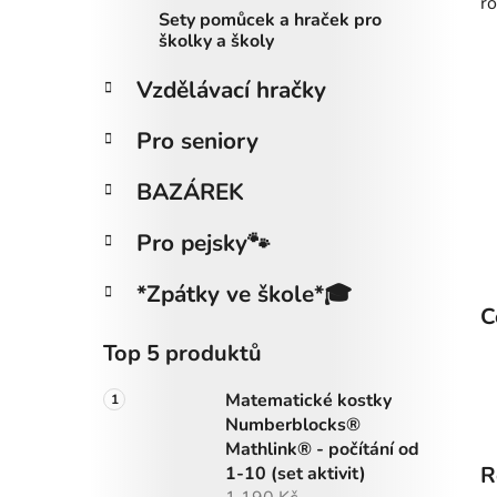
ro
Sety pomůcek a hraček pro
školky a školy
Vzdělávací hračky
Pro seniory
BAZÁREK
Pro pejsky🐾
*Zpátky ve škole*🎓
C
Top 5 produktů
Matematické kostky
Numberblocks®
Mathlink® - počítání od
R
1-10 (set aktivit)