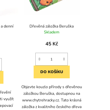
 a denní
Dřevěná záložka Beruška
Skladem
45 Kč
DO KOŠÍKU
Objevte kouzlo přírody s dřevěnou
dřevění
záložkou Beruška, dostupnou na
i využít
www.chytrehracky.cz. Tato krásná
epovací
záložka z kvalitního českého dřeva