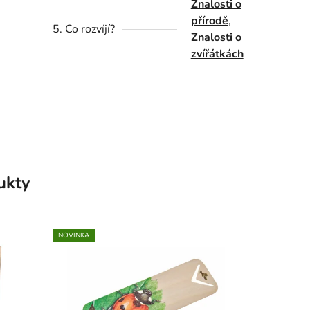
Znalosti o
přírodě
,
5. Co rozvíjí?
Znalosti o
zvířátkách
ukty
NOVINKA