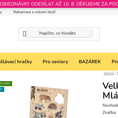
JEDNÁVKY ODESÍLAT AŽ 10. 8. DĚKUJEME ZA PO
by
Reklamace a vrácení zboží
Nastavení souborů Cookies
ělávací hračky
Pro seniory
BAZÁREK
Pr
Domů
/
Vel
OVINKA
IP
Mlá
Průměr
Neohod
hodnoce
Značka: