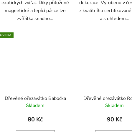
exotických zvířat. Díky přiložené
dekorace. Vyrobeno v če
magnetické a lepící pásce lze
z kvalitního certifikovan
zvířátka snadno...
a s ohledem...
OVINKA
Dřevěné ořezávátko Babočka
Dřevěné ořezávátko Ro
Skladem
Skladem
80 Kč
90 Kč