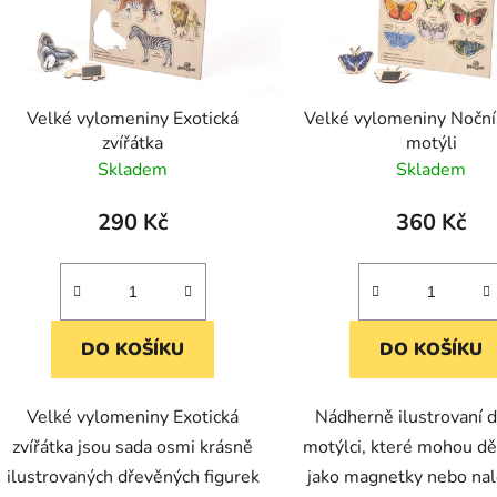
Velké vylomeniny Exotická
Velké vylomeniny Noční
zvířátka
motýli
Skladem
Skladem
290 Kč
360 Kč
DO KOŠÍKU
DO KOŠÍKU
Velké vylomeniny Exotická
Nádherně ilustrovaní 
zvířátka jsou sada osmi krásně
motýlci, které mohou dět
ilustrovaných dřevěných figurek
jako magnetky nebo nal