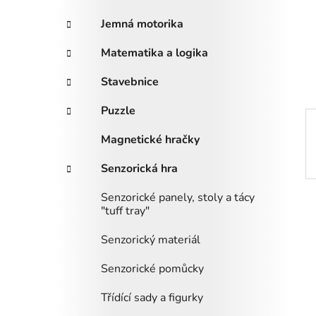
i
n
e
n
Jemná motorika
í
Matematika a logika
p
a
Stavebnice
n
Puzzle
e
l
Magnetické hračky
Senzorická hra
Senzorické panely, stoly a tácy
"tuff tray"
Senzorický materiál
Senzorické pomůcky
Třídící sady a figurky