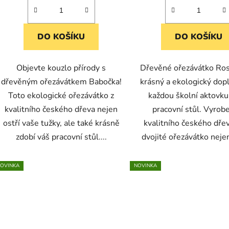
DO KOŠÍKU
DO KOŠÍKU
Objevte kouzlo přírody s
Dřevěné ořezávátko Ros
dřevěným ořezávátkem Babočka!
krásný a ekologický dop
Toto ekologické ořezávátko z
každou školní aktovk
kvalitního českého dřeva nejen
pracovní stůl. Vyrob
ostří vaše tužky, ale také krásně
kvalitního českého dřev
zdobí váš pracovní stůl....
dvojité ořezávátko nejen 
OVINKA
NOVINKA