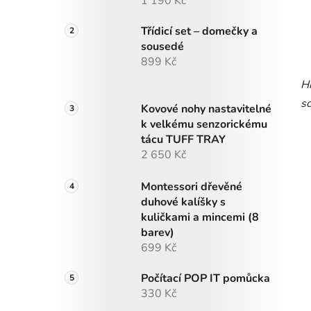
1 190 Kč
Třídicí set – domečky a
sousedé
899 Kč
Hr
sc
Kovové nohy nastavitelné
k velkému senzorickému
tácu TUFF TRAY
2 650 Kč
Montessori dřevěné
duhové kalíšky s
kuličkami a mincemi (8
barev)
699 Kč
Počítací POP IT pomůcka
330 Kč