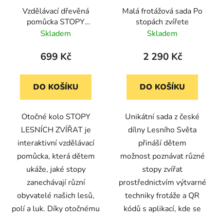
Vzdělávací dřevěná
Malá frotážová sada Po
pomůcka STOPY
stopách zvířete
LESNÍCH ZVÍŘAT -
Skladem
Skladem
otočné kolo
699 Kč
2 290 Kč
DO KOŠÍKU
DO KOŠÍKU
Otočné kolo STOPY
Unikátní sada z české
LESNÍCH ZVÍŘAT je
dílny Lesního Světa
interaktivní vzdělávací
přináší dětem
pomůcka, která dětem
možnost poznávat různé
ukáže, jaké stopy
stopy zvířat
zanechávají různí
prostřednictvím výtvarné
obyvatelé našich lesů,
techniky frotáže a QR
polí a luk. Díky otočnému
kódů s aplikací, kde se