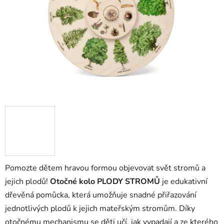
hvězdiček.
Pomozte dětem hravou formou objevovat svět stromů a
jejich plodů!
Otočné kolo PLODY STROMŮ
je edukativní
dřevěná pomůcka, která umožňuje snadné přiřazování
jednotlivých plodů k jejich mateřským stromům. Díky
otočnému mechanismu se děti učí, jak vypadají a ze kterého