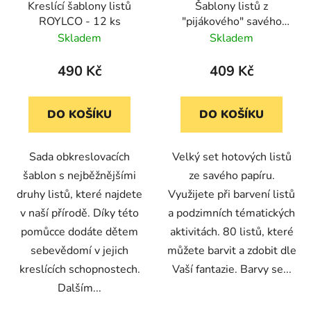
Kreslící šablony listů
Šablony listů z
ROYLCO - 12 ks
"pijákového" savého
papíru, 80 listů, 18x23
Skladem
Skladem
cm
490 Kč
409 Kč
DO KOŠÍKU
DO KOŠÍKU
Sada obkreslovacích
Velký set hotových listů
šablon s nejběžnějšími
ze savého papíru.
druhy listů, které najdete
Využijete při barvení listů
v naší přírodě. Díky této
a podzimních tématických
pomůcce dodáte dětem
aktivitách. 80 listů, které
sebevědomí v jejich
můžete barvit a zdobit dle
kreslících schopnostech.
Vaší fantazie. Barvy se...
Dalším...