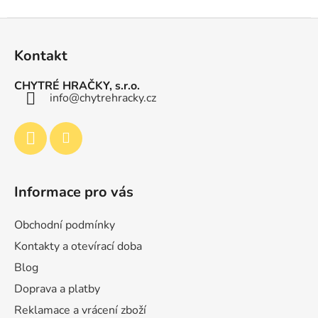
Z
á
Kontakt
p
a
CHYTRÉ HRAČKY, s.r.o.
t
info
@
chytrehracky.cz
í
Informace pro vás
Obchodní podmínky
Kontakty a otevírací doba
Blog
Doprava a platby
Reklamace a vrácení zboží