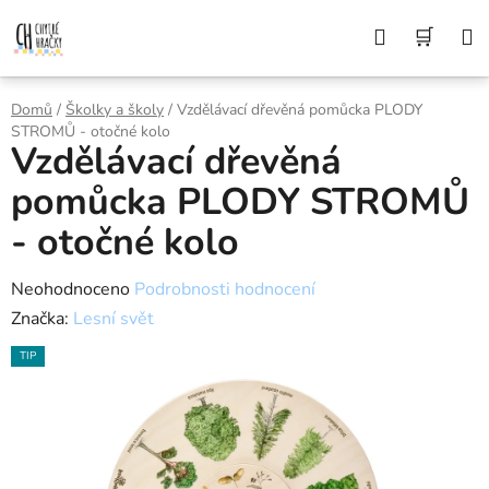
Přejít
Z DŮVODU DOVOLENÉ BUDEME VAŠE
Hledat
NÁK
OBJEDNÁVKY ODESÍLAT AŽ 10. 8. DĚKUJEME
na
ZA POCHOPENÍ A PŘEJEME KRÁSNÉ LÉTO🌞
obsah
KOŠÍ
Domů
/
Školky a školy
/
Vzdělávací dřevěná pomůcka PLODY
STROMŮ - otočné kolo
Vzdělávací dřevěná
pomůcka PLODY STROMŮ
- otočné kolo
Průměrné
Neohodnoceno
Podrobnosti hodnocení
hodnocení
Značka:
Lesní svět
produktu
TIP
je
0,0
z
5