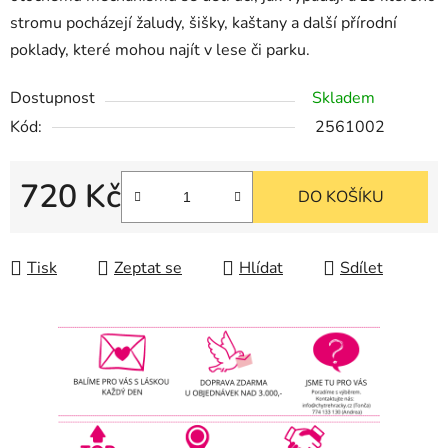
stromu pocházejí žaludy, šišky, kaštany a další přírodní
poklady, které mohou najít v lese či parku.
Dostupnost
Skladem
Kód:
2561002
720 Kč
DO KOŠÍKU
Měrná cena:
Tisk
Zeptat se
Hlídat
Sdílet