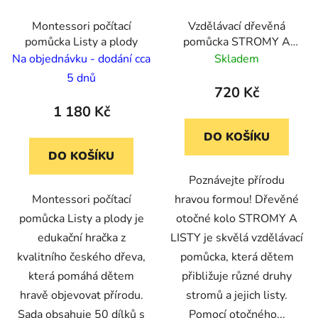
Montessori počítací
Vzdělávací dřevěná
pomůcka Listy a plody
pomůcka STROMY A
LISTY - otočné kolo
Na objednávku - dodání cca
Skladem
5 dnů
720 Kč
1 180 Kč
DO KOŠÍKU
DO KOŠÍKU
Poznávejte přírodu
Montessori počítací
hravou formou! Dřevěné
pomůcka Listy a plody je
otočné kolo STROMY A
edukační hračka z
LISTY je skvělá vzdělávací
kvalitního českého dřeva,
pomůcka, která dětem
která pomáhá dětem
přibližuje různé druhy
hravě objevovat přírodu.
stromů a jejich listy.
Sada obsahuje 50 dílků s
Pomocí otočného...