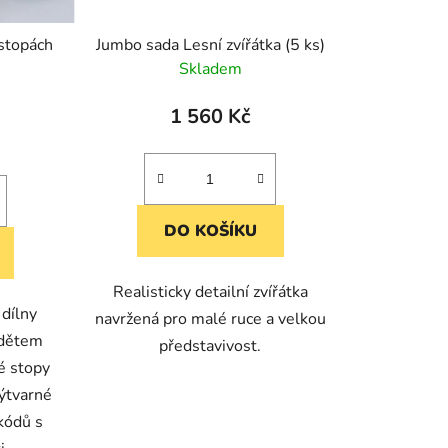
 stopách
Jumbo sada Lesní zvířátka (5 ks)
Skladem
1 560 Kč
DO KOŠÍKU
Realisticky detailní zvířátka
 dílny
navržená pro malé ruce a velkou
 dětem
představivost.
é stopy
výtvarné
kódů s