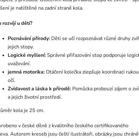
šení je natištěné na zadní straně kola.
 rozvíjí u dětí?
Poznávání přírody:
Děti se učí rozpoznávat různé druhy zvíř
jejich stopy.
Logické myšlení:
Správné přiřazování stop podporuje logic
uvažování.
jemná motorika:
Otáčení kolečka zlepšuje koordinaci rukou
očí.
Zvídavost a láska k přírodě:
Pomůcka probouzí zájem o zví
a jejich životní prostředí.
růměr kola je 25 cm.
robeno v české dílně z kvalitního českého certifikovaného
eva. Autorem kreseb jsou čeští ilustrátoři, obrázky jsou chrán