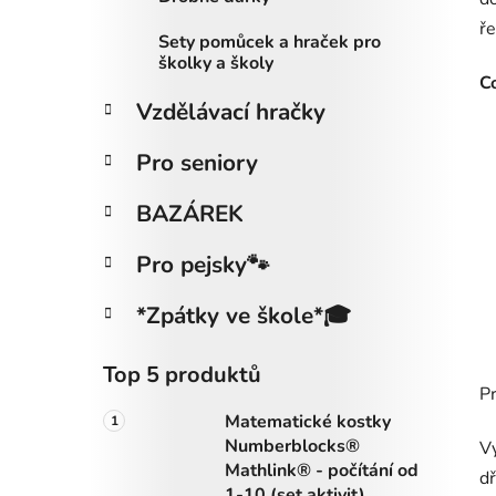
ře
Sety pomůcek a hraček pro
školky a školy
Co
Vzdělávací hračky
Pro seniory
BAZÁREK
Pro pejsky🐾
*Zpátky ve škole*🎓
Top 5 produktů
P
Matematické kostky
Numberblocks®
Vy
Mathlink® - počítání od
dř
1-10 (set aktivit)