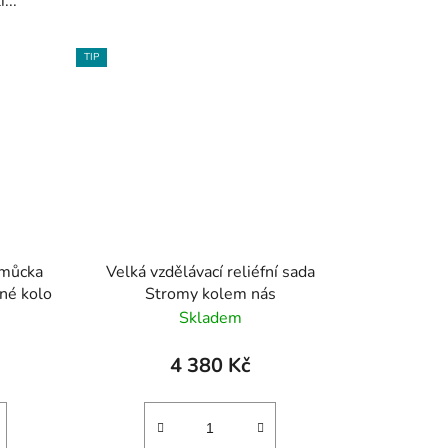
...
TIP
omůcka
Velká vzdělávací reliéfní sada
né kolo
Stromy kolem nás
Skladem
4 380 Kč