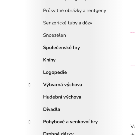
Průsvitné obrázky a rentgeny
Senzorické tuby a dózy
Snoezelen
Společenské hry
Knihy
Logopedie
Výtvarná výchova
Hudební výchova
Divadla
Pohybové a venkovní hry
Vz
Drobné dárky
do