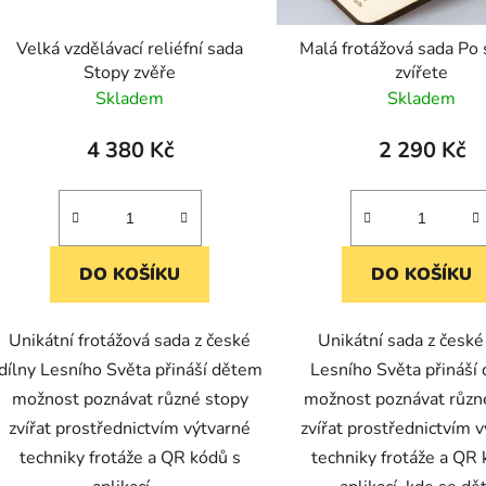
Velká vzdělávací reliéfní sada
Malá frotážová sada Po
Stopy zvěře
zvířete
Skladem
Skladem
4 380 Kč
2 290 Kč
DO KOŠÍKU
DO KOŠÍKU
Unikátní frotážová sada z české
Unikátní sada z české
dílny Lesního Světa přináší dětem
Lesního Světa přináší
možnost poznávat různé stopy
možnost poznávat různ
zvířat prostřednictvím výtvarné
zvířat prostřednictvím 
techniky frotáže a QR kódů s
techniky frotáže a QR 