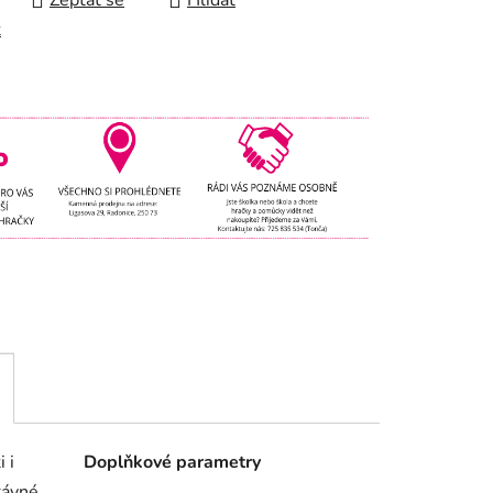
Zeptat se
Hlídat
t
 i
Doplňkové parametry
rávné