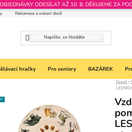
JEDNÁVKY ODESÍLAT AŽ 10. 8. DĚKUJEME ZA PO
by
Reklamace a vrácení zboží
Nastavení souborů Cookies
ělávací hračky
Pro seniory
BAZÁREK
Pr
Domů
/
LESNÍCH
Vzd
IP
po
LES