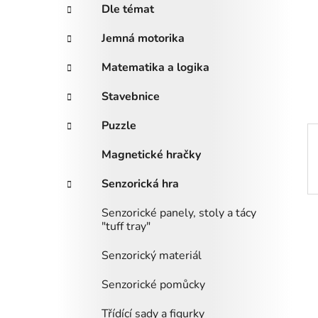
a
r
Dle témat
i
n
e
n
Jemná motorika
í
Matematika a logika
p
a
Stavebnice
n
Puzzle
e
l
Magnetické hračky
Senzorická hra
Senzorické panely, stoly a tácy
"tuff tray"
Senzorický materiál
Senzorické pomůcky
Třídící sady a figurky