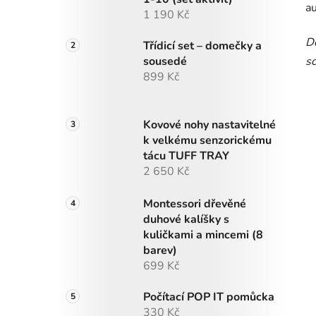
a
1 190 Kč
Do
Třídicí set – domečky a
sousedé
sc
899 Kč
Kovové nohy nastavitelné
k velkému senzorickému
tácu TUFF TRAY
2 650 Kč
Montessori dřevěné
duhové kalíšky s
kuličkami a mincemi (8
barev)
699 Kč
Počítací POP IT pomůcka
330 Kč