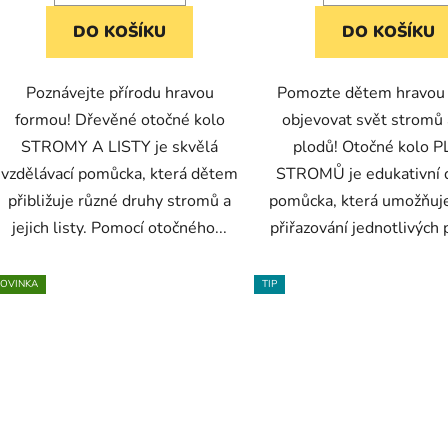
DO KOŠÍKU
DO KOŠÍKU
Poznávejte přírodu hravou
Pomozte dětem hravou
formou! Dřevěné otočné kolo
objevovat svět stromů a
STROMY A LISTY je skvělá
plodů! Otočné kolo 
vzdělávací pomůcka, která dětem
STROMŮ je edukativní 
přibližuje různé druhy stromů a
pomůcka, která umožňuj
jejich listy. Pomocí otočného...
přiřazování jednotlivých p
OVINKA
TIP