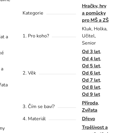
Hračky, hry
Kategorie
a pomůcky
pro MŠ a ZŠ
Kluk, Holka,
1. Pro koho?
Učitel,
at a
Senior
Od 3 let
,
ké
Od 4 let
,
Od 5 let
,
 a
2. Věk
Od 6 let
,
Od 7 let
,
řata
Od 8 let
,
Od 9 let
Příroda
,
3. Čím se baví?
Zvířata
4. Materiál
Dřevo
Trpělivost a
ěny