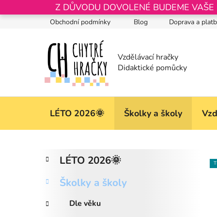
Přejít
Z DŮVODU DOVOLENÉ BUDEME VAŠE OB
na
Obchodní podmínky
Blog
Doprava a plat
obsah
LÉTO 2026🌞
Školky a školy
Vzd
P
K
Přeskočit
LÉTO 2026🌞
a
kategorie
o
T
t
s
Školky a školy
e
t
g
r
Dle věku
o