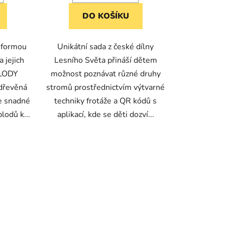
DO KOŠÍKU
 formou
Unikátní sada z české dílny
 jejich
Lesního Světa přináší dětem
PLODY
možnost poznávat různé druhy
dřevěná
stromů prostřednictvím výtvarné
e snadné
techniky frotáže a QR kódů s
lodů k...
aplikací, kde se děti dozví...