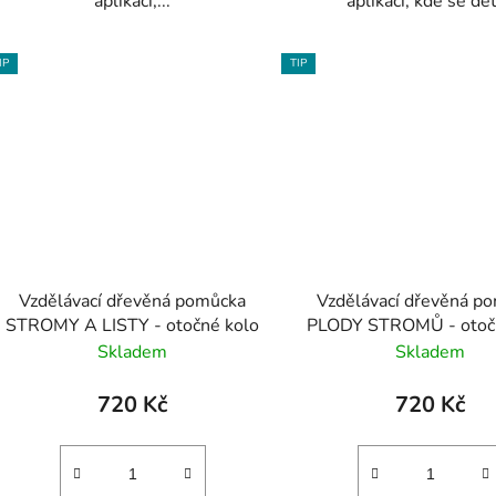
aplikací,...
aplikací, kde se děti
IP
TIP
Vzdělávací dřevěná pomůcka
Vzdělávací dřevěná p
STROMY A LISTY - otočné kolo
PLODY STROMŮ - otoč
Skladem
Skladem
720 Kč
720 Kč