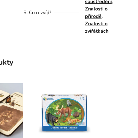
soustředění
,
Znalosti o
5. Co rozvíjí?
přírodě
,
Znalosti o
zvířátkách
ukty