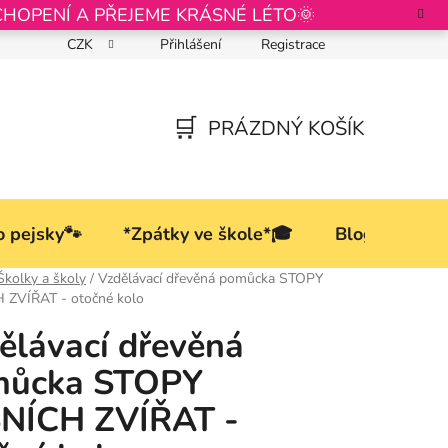
CHOPENÍ A PŘEJEME KRÁSNÉ LÉTO🌞
CZK
Přihlášení
Registrace
Podmínky ochrany osobních údajů
PRÁZDNÝ KOŠÍK
NÁKUPNÍ
KOŠÍK
o pejsky🐾
*Zpátky ve škole*🎓
Blog
Školky a školy
/
Vzdělávací dřevěná pomůcka STOPY
 ZVÍŘAT - otočné kolo
ělávací dřevěná
můcka STOPY
NÍCH ZVÍŘAT -