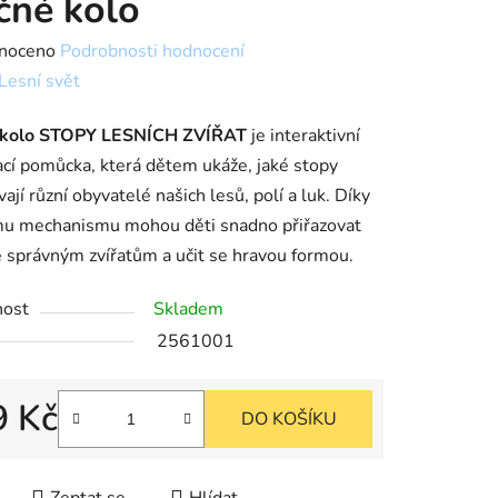
čné kolo
né
noceno
Podrobnosti hodnocení
ní
Lesní svět
u
 kolo STOPY LESNÍCH ZVÍŘAT
je interaktivní
ací pomůcka, která dětem ukáže, jaké stopy
ají různí obyvatelé našich lesů, polí a luk. Díky
u mechanismu mohou děti snadno přiřazovat
e správným zvířatům a učit se hravou formou.
k.
nost
Skladem
2561001
9 Kč
DO KOŠÍKU
cena: