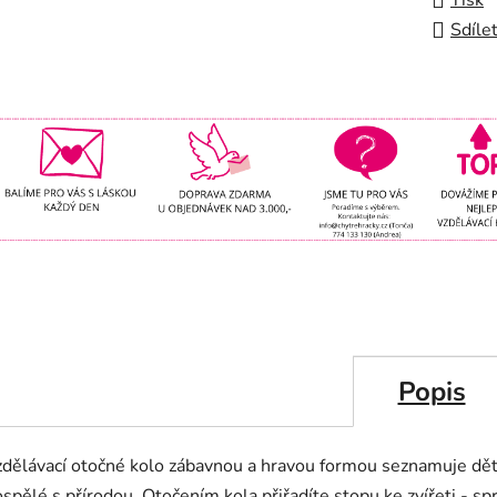
Tisk
Sdíle
Popis
dělávací otočné kolo zábavnou a hravou formou seznamuje děti
spělé s přírodou. Otočením kola přiřadíte stopu ke zvířeti - sp